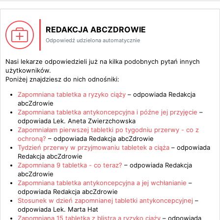
REDAKCJA ABCZDROWIE
Odpowiedź udzielona automatycznie
Nasi lekarze odpowiedzieli już na kilka podobnych pytań innych
użytkowników.
Poniżej znajdziesz do nich odnośniki:
Zapomniana tabletka a ryzyko ciąży
– odpowiada
Redakcja
abcZdrowie
Zapomniana tabletka antykoncepcyjna i późne jej przyjęcie
–
odpowiada
Lek. Aneta Zwierzchowska
Zapomniałam pierwszej tabletki po tygodniu przerwy - co z
ochroną?
– odpowiada
Redakcja abcZdrowie
Tydzień przerwy w przyjmowaniu tabletek a ciąża
– odpowiada
Redakcja abcZdrowie
Zapomniana 9 tabletka - co teraz?
– odpowiada
Redakcja
abcZdrowie
Zapomniana tabletka antykoncepcyjna a jej wchłanianie
–
odpowiada
Redakcja abcZdrowie
Stosunek w dzień zapomnianej tabletki antykoncepcyjnej
–
odpowiada
Lek. Marta Hat
Zapomniana 15 tabletka z blistra a ryzyko ciąży
– odpowiada