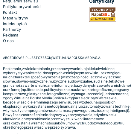
Certyfikaty
Regulamin serwisu
Polityka prywatności
Kontakt
Mapa witryny
Indeks pytań
Partnerzy
Reklama
O nas
ABCZDROWIE.PL JEST CZĘŚCIĄ WIRTUALNA POLSKA MEDIA S.A.
Pobieranie, zwielokrotnianie, przechowywanie lub jakiekolwiek inne
wykorzystywanie treści dostępnych w niniejszym serwisie - bez względu
na ich charakter i sposób wyrażenia (w szczególności lecz nie wyłącznie:
słowne, słowno-muzyczne, muzyczne, audiowizualne, audialne, tekstowe,
graficzne i zawarte w nich dane i informacje, bazy danych i zawarte w nich dane)
oraz formę (np. literackie, publicystyczne, naukowe, kartograficzne, programy
komputerowe, plastyczne, fotograficzne) wymaga uprzedniej i jednoznacznej
zgody Wirtualna Polska Media Spółka Akcyjna z siedzibą w Warszawie,
będącej właścicielem niniejszego serwisu, bez względu na sposób ich
eksploracji i wykorzystaną metodę (manualną lub zautomatyzowaną technikę,
w tym z użyciem programów uczenia maszynowego lub sztucznej inteligencji).
Powyższe zastrzeżenie nie dotyczy wykorzystywania jedynie w celu
ułatwienia ich wyszukiwania przez wyszukiwarki internetowe
oraz korzystania w ramach stosunków umownych lub dozwolonego użytku
określonego przez właściwe przepisy prawa.