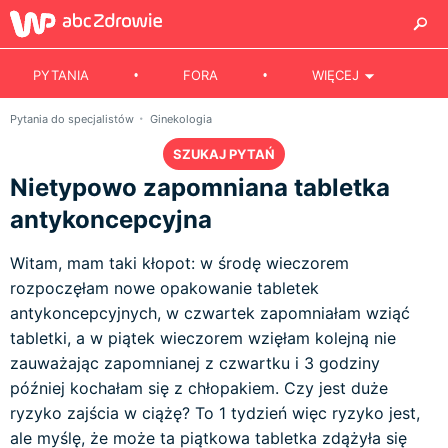
PYTANIA
FORA
WIĘCEJ
Pytania do specjalistów
Ginekologia
SZUKAJ PYTAŃ
Nietypowo zapomniana tabletka
antykoncepcyjna
Witam, mam taki kłopot: w środę wieczorem
rozpoczęłam nowe opakowanie tabletek
antykoncepcyjnych, w czwartek zapomniałam wziąć
tabletki, a w piątek wieczorem wzięłam kolejną nie
zauważając zapomnianej z czwartku i 3 godziny
później kochałam się z chłopakiem. Czy jest duże
ryzyko zajścia w ciążę? To 1 tydzień więc ryzyko jest,
ale myślę, że może ta piątkowa tabletka zdążyła się