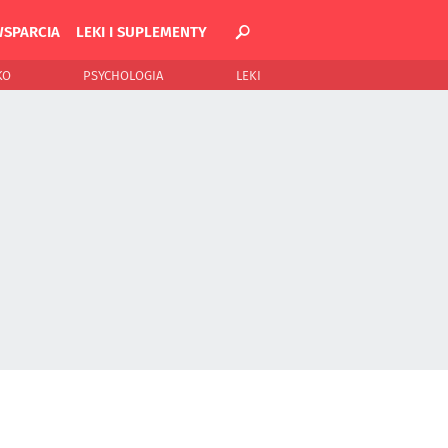
WSPARCIA
LEKI I SUPLEMENTY
KO
PSYCHOLOGIA
LEKI