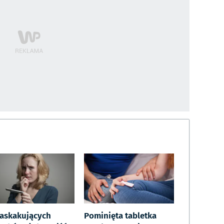
zaskakujących
Pominięta tabletka