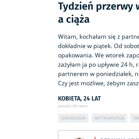
Tydzień przerwy 
a ciąża
Witam, kochałam się z partn
dokładnie w piątek. Od sobo
opakowania. We wtorek zapo
zażyłam ja po upływie 24 h, 
partnerem w poniedziałek, ni
Czy jest możliwe, żebym zas
KOBIETA, 24 LAT
ponad rok temu
GINEKOLOGIA
ANTYKONCEPCJA
TA