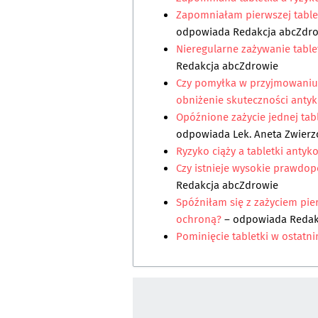
Zapomniałam pierwszej tablet
odpowiada
Redakcja abcZdr
Nieregularne zażywanie table
Redakcja abcZdrowie
Czy pomyłka w przyjmowaniu
obniżenie skuteczności antyk
Opóźnione zażycie jednej tabl
odpowiada
Lek. Aneta Zwier
Ryzyko ciąży a tabletki anty
Czy istnieje wysokie prawdo
Redakcja abcZdrowie
Spóźniłam się z zażyciem pier
ochroną?
– odpowiada
Redak
Pominięcie tabletki w ostatn