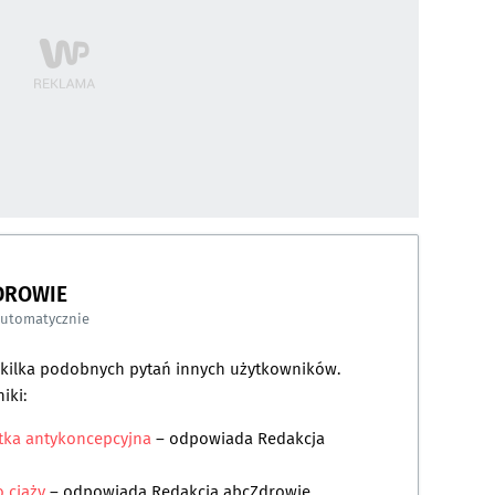
DROWIE
automatycznie
a kilka podobnych pytań innych użytkowników.
iki:
tka antykoncepcyjna
– odpowiada
Redakcja
 ciąży
– odpowiada
Redakcja abcZdrowie