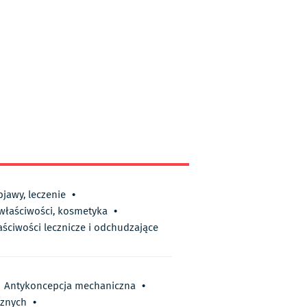
bjawy, leczenie
•
 właściwości, kosmetyka
•
aściwości lecznicze i odchudzające
Antykoncepcja mechaniczna
•
cznych
•