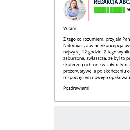
REDAKCJA AB
9
Witam!
Z tego co rozumiem, przyjeła Pa
Natomiast, aby antykoncepcja by
najwyżej 12 godzin. Z tego wynik
zaburzona, zwłaszcza, że był to p
skuteczną ochronę w całym tym c
prezerwatywę, a po skończeniu o
rozpoczęciem nowego opakowania 
Pozdrawiam!