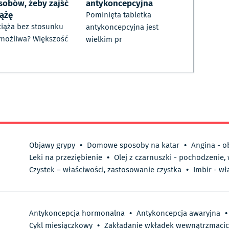
sobów, żeby zajść
antykoncepcyjna
iążę
Pominięta tabletka
ciąża bez stosunku
antykoncepcyjna jest
 możliwa? Większość
wielkim pr
Objawy grypy
•
Domowe sposoby na katar
•
Angina - o
Leki na przeziębienie
•
Olej z czarnuszki - pochodzenie,
Czystek – właściwości, zastosowanie czystka
•
Imbir - wł
Antykoncepcja hormonalna
•
Antykoncepcja awaryjna
•
Cykl miesiączkowy
•
Zakładanie wkładek wewnątrzmaci