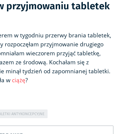
w przyjmowaniu tabletek
erem w tygodniu przerwy brania tabletek,
ty rozpoczęłam przyjmowanie drugiego
mniałam wieczorem przyjąć tabletkę,
razem ze środową. Kochałam się z
e minął tydzień od zapomnianej tabletki.
zła w
ciążę
?
BLETKI ANTYKONCEPCYJNE