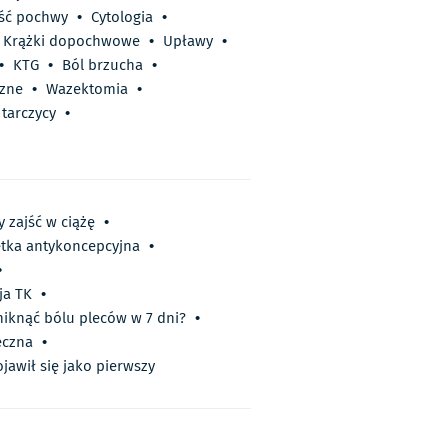
ść pochwy
•
Cytologia
•
Krążki dopochwowe
•
Upławy
•
•
KTG
•
Ból brzucha
•
zne
•
Wazektomia
•
tarczycy
•
 zajść w ciążę
•
tka antykoncepcyjna
•
•
ja TK
•
niknąć bólu pleców w 7 dni?
•
eczna
•
jawił się jako pierwszy