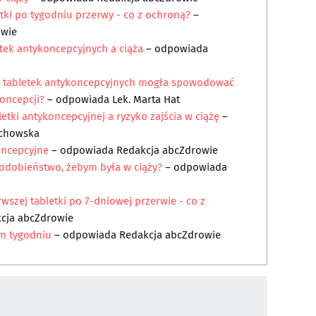
ki po tygodniu przerwy - co z ochroną?
–
owie
tek antykoncepcyjnych a ciąża
– odpowiada
 tabletek antykoncepcyjnych mogła spowodować
oncepcji?
– odpowiada
Lek. Marta Hat
etki antykoncepcyjnej a ryzyko zajścia w ciążę
–
zchowska
koncepcyjne
– odpowiada
Redakcja abcZdrowie
podobieństwo, żebym była w ciąży?
– odpowiada
wszej tabletki po 7-dniowej przerwie - co z
cja abcZdrowie
im tygodniu
– odpowiada
Redakcja abcZdrowie