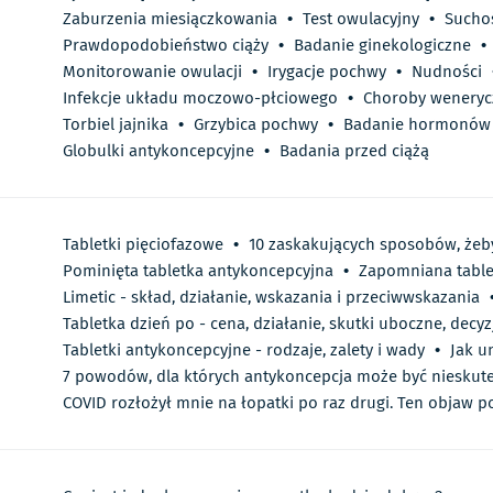
Zaburzenia miesiączkowania
•
Test owulacyjny
•
Sucho
Prawdopodobieństwo ciąży
•
Badanie ginekologiczne
•
Monitorowanie owulacji
•
Irygacje pochwy
•
Nudności
Infekcje układu moczowo-płciowego
•
Choroby weneryc
Torbiel jajnika
•
Grzybica pochwy
•
Badanie hormonów 
Globulki antykoncepcyjne
•
Badania przed ciążą
Tabletki pięciofazowe
•
10 zaskakujących sposobów, żeby
Pominięta tabletka antykoncepcyjna
•
Zapomniana table
Limetic - skład, działanie, wskazania i przeciwwskazania
Tabletka dzień po - cena, działanie, skutki uboczne, decyz
Tabletki antykoncepcyjne - rodzaje, zalety i wady
•
Jak u
7 powodów, dla których antykoncepcja może być nieskut
COVID rozłożył mnie na łopatki po raz drugi. Ten objaw po