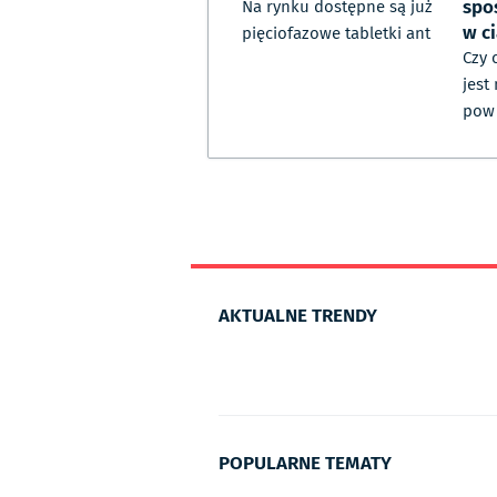
spo
Na rynku dostępne są już
w c
pięciofazowe tabletki ant
Czy 
jest
pow
AKTUALNE TRENDY
POPULARNE TEMATY