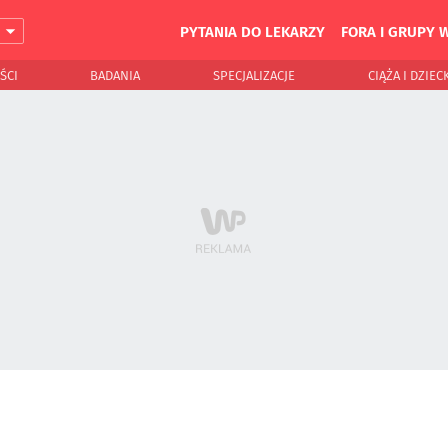
PYTANIA DO LEKARZY
FORA I GRUPY 
J
ŚCI
BADANIA
SPECJALIZACJE
CIĄŻA I DZIEC