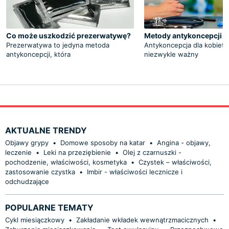
Co może uszkodzić prezerwatywę?
Metody antykoncepcji dl
Prezerwatywa to jedyna metoda
Antykoncepcja dla kobiet 
antykoncepcji, która
niezwykle ważny
AKTUALNE TRENDY
Objawy grypy
•
Domowe sposoby na katar
•
Angina - objawy,
leczenie
•
Leki na przeziębienie
•
Olej z czarnuszki -
pochodzenie, właściwości, kosmetyka
•
Czystek – właściwości,
zastosowanie czystka
•
Imbir - właściwości lecznicze i
odchudzające
POPULARNE TEMATY
Cykl miesiączkowy
•
Zakładanie wkładek wewnątrzmacicznych
•