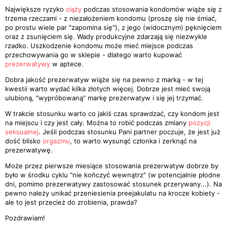
Największe ryzyko
ciąży
podczas stosowania kondomów wiąże się z
trzema rzeczami - z niezałożeniem kondomu (proszę się nie śmiać,
po prostu wiele par "zapomina się"), z jego (widocznym) pęknięciem
oraz z zsunięciem się. Wady produkcyjne zdarzają się niezwykle
rzadko. Uszkodzenie kondomu może mieć miejsce podczas
przechowywania go w sklepie - dlatego warto kupować
prezerwatywy
w aptece.
Dobra jakość prezerwatyw wiąże się na pewno z marką - w tej
kwestii warto wydać kilka złotych więcej. Dobrze jest mieć swoją
ulubioną, "wypróbowaną" markę prezerwatyw i się jej trzymać.
W trakcie stosunku warto co jakiś czas sprawdzać, czy kondom jest
na miejscu i czy jest cały. Można to robić podczas zmiany
pozycji
seksualnej
. Jeśli podczas stosunku Pani partner poczuje, że jest już
dość blisko
orgazmu
, to warto wysunąć członka i zerknąć na
prezerwatywę.
Może przez pierwsze miesiące stosowania prezerwatyw dobrze by
było w środku cyklu "nie kończyć wewnątrz" (w potencjalnie płodne
dni, pomimo prezerwatywy zastosować stosunek przerywany...). Na
pewno należy unikać przeniesienia preejakulatu na krocze kobiety -
ale to jest przecież do zrobienia, prawda?
Pozdrawiam!