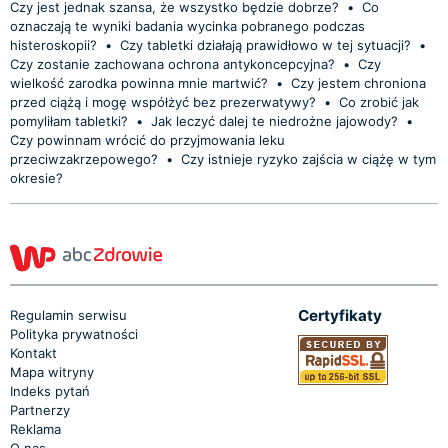
Czy jest jednak szansa, że wszystko będzie dobrze?
•
Co
oznaczają te wyniki badania wycinka pobranego podczas
histeroskopii?
•
Czy tabletki działają prawidłowo w tej sytuacji?
•
Czy zostanie zachowana ochrona antykoncepcyjna?
•
Czy
wielkość zarodka powinna mnie martwić?
•
Czy jestem chroniona
przed ciążą i mogę współżyć bez prezerwatywy?
•
Co zrobić jak
pomyliłam tabletki?
•
Jak leczyć dalej te niedrożne jajowody?
•
Czy powinnam wrócić do przyjmowania leku
przeciwzakrzepowego?
•
Czy istnieje ryzyko zajścia w ciążę w tym
okresie?
Certyfikaty
Regulamin serwisu
Polityka prywatności
Kontakt
Mapa witryny
Indeks pytań
Partnerzy
Reklama
O nas