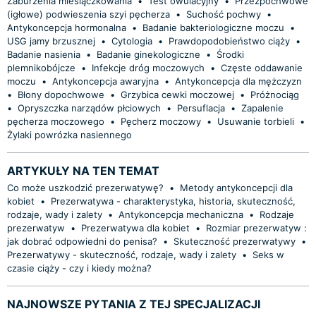
Zaburzenia miesiączkowania
•
Test owulacyjny
•
Przezpochwowe
(igłowe) podwieszenia szyi pęcherza
•
Suchość pochwy
•
Antykoncepcja hormonalna
•
Badanie bakteriologiczne moczu
•
USG jamy brzusznej
•
Cytologia
•
Prawdopodobieństwo ciąży
•
Badanie nasienia
•
Badanie ginekologiczne
•
Środki
plemnikobójcze
•
Infekcje dróg moczowych
•
Częste oddawanie
moczu
•
Antykoncepcja awaryjna
•
Antykoncepcja dla mężczyzn
•
Błony dopochwowe
•
Grzybica cewki moczowej
•
Próżnociąg
•
Opryszczka narządów płciowych
•
Persuflacja
•
Zapalenie
pęcherza moczowego
•
Pęcherz moczowy
•
Usuwanie torbieli
•
Żylaki powrózka nasiennego
ARTYKUŁY NA TEN TEMAT
Co może uszkodzić prezerwatywę?
•
Metody antykoncepcji dla
kobiet
•
Prezerwatywa - charakterystyka, historia, skuteczność,
rodzaje, wady i zalety
•
Antykoncepcja mechaniczna
•
Rodzaje
prezerwatyw
•
Prezerwatywa dla kobiet
•
Rozmiar prezerwatyw :
jak dobrać odpowiedni do penisa?
•
Skuteczność prezerwatywy
•
Prezerwatywy - skuteczność, rodzaje, wady i zalety
•
Seks w
czasie ciąży - czy i kiedy można?
NAJNOWSZE PYTANIA Z TEJ SPECJALIZACJI