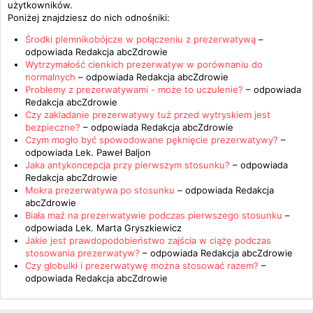
użytkowników.
Poniżej znajdziesz do nich odnośniki:
Środki plemnikobójcze w połączeniu z prezerwatywą
–
odpowiada
Redakcja abcZdrowie
Wytrzymałość cienkich prezerwatyw w porównaniu do
normalnych
– odpowiada
Redakcja abcZdrowie
Problemy z prezerwatywami - może to uczulenie?
– odpowiada
Redakcja abcZdrowie
Czy zakladanie prezerwatywy tuż przed wytryskiem jest
bezpieczne?
– odpowiada
Redakcja abcZdrowie
Czym mogło być spowodowane pęknięcie prezerwatywy?
–
odpowiada
Lek. Paweł Baljon
Jaka antykoncepcja przy pierwszym stosunku?
– odpowiada
Redakcja abcZdrowie
Mokra prezerwatywa po stosunku
– odpowiada
Redakcja
abcZdrowie
Biała maź na prezerwatywie podczas pierwszego stosunku
–
odpowiada
Lek. Marta Gryszkiewicz
Jakie jest prawdopodobieństwo zajścia w ciążę podczas
stosowania prezerwatyw?
– odpowiada
Redakcja abcZdrowie
Czy globulki i prezerwatywę można stosować razem?
–
odpowiada
Redakcja abcZdrowie