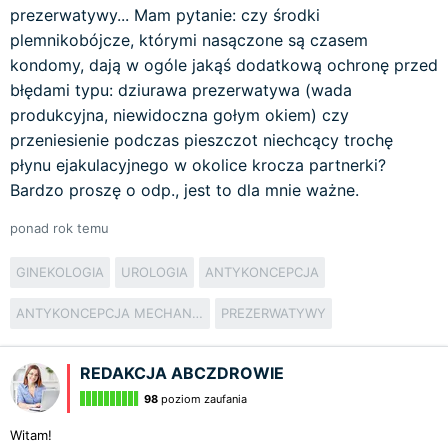
prezerwatywy... Mam pytanie: czy środki
plemnikobójcze, którymi nasączone są czasem
kondomy, dają w ogóle jakąś dodatkową ochronę przed
błędami typu: dziurawa prezerwatywa (wada
produkcyjna, niewidoczna gołym okiem) czy
przeniesienie podczas pieszczot niechcący trochę
płynu ejakulacyjnego w okolice krocza partnerki?
Bardzo proszę o odp., jest to dla mnie ważne.
ponad rok temu
GINEKOLOGIA
UROLOGIA
ANTYKONCEPCJA
ANTYKONCEPCJA MECHANICZNA
PREZERWATYWY
REDAKCJA ABCZDROWIE
98
poziom zaufania
Witam!