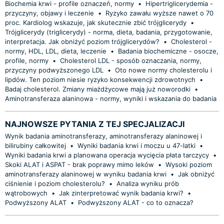
Biochemia krwi - profile oznaczeń, normy
•
Hipertriglicerydemia -
przyczyny, objawy i leczenie
•
Ryzyko zawału wyższe nawet o 70
proc. Kardiolog wskazuje, jak skutecznie zbić trójglicerydy
•
Trójglicerydy (triglicerydy) - norma, dieta, badania, przygotowanie,
interpretacja. Jak obniżyć poziom trójglicerydów?
•
Cholesterol -
normy, HDL, LDL, dieta, leczenie
•
Badania biochemiczne - osocze,
profile, normy
•
Cholesterol LDL - sposób oznaczania, normy,
przyczyny podwyższonego LDL
•
Oto nowe normy cholesterolu i
lipdów. Ten poziom niesie ryzyko konsekwencji zdrowotnych
•
Badaj cholesterol. Zmiany miażdżycowe mają już noworodki
•
Aminotransferaza alaninowa - normy, wyniki i wskazania do badania
NAJNOWSZE PYTANIA Z TEJ SPECJALIZACJI
Wynik badania aminotransferazy, aminotransferazy alaninowej i
bilirubiny całkowitej
•
Wyniki badania krwi i moczu u 47-latki
•
Wyniki badania krwi a planowana operacja wycięcia płata tarczycy
•
Skoki ALAT i ASPAT - brak poprawy mimo leków
•
Wysoki poziom
aminotransferazy alaninowej w wyniku badania krwi
•
Jak obniżyć
ciśnienie i poziom cholesterolu?
•
Analiza wyniku prób
wątrobowych
•
Jak zinterpretować wynik badania krwi?
•
Podwyższony ALAT
•
Podwyższony ALAT - co to oznacza?