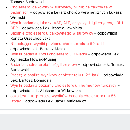
Tomasz Budlewski
Cholesterol całkowity w surowicy, bilirubina całkowita w
badaniach
– odpowiada
Lekarz chorób wewnętrznych Łukasz
Wroński
Wynik badania glukozy, AST, ALP, amylazy, triglicerydów, LDL i
CRP
– odpowiada
Lek. Izabela Ławnicka
Badanie cholesterolu całkowitego w surowicy
– odpowiada
Renata GrzechociĹska
Niepokające wyniki poziomu cholesterolu u 59-latki
–
odpowiada
Lek. Bartosz Małek
Wyniki badania krwi i cholesterolu 31-latka
– odpowiada
Lek.
Agnieszka Nowak-Musiej
Badania cholesterolu i trójglicerydów
– odpowiada
Lek. Tomasz
Budlewski
Proszę o analizę wyników cholesterolu u 22-latki
– odpowiada
Lek. Bartosz Domagała
Wyniki badania poziomu cholesterolu i hormonów tarczycy
–
odpowiada
Lek. Aleksandra Witkowska
Jaka jest interpretacja wyników badania cholesterolu u 56-
latka?
– odpowiada
Lek. Jacek Miśkiewicz