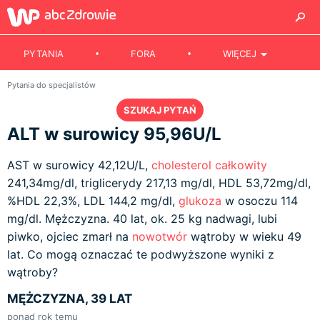
PYTANIA
FORA
WIĘCEJ
Pytania do specjalistów
SZUKAJ PYTAŃ
ALT w surowicy 95,96U/L
AST w surowicy 42,12U/L,
cholesterol całkowity
241,34mg/dl, triglicerydy 217,13 mg/dl, HDL 53,72mg/dl,
%HDL 22,3%, LDL 144,2 mg/dl,
glukoza
w osoczu 114
mg/dl. Mężczyzna. 40 lat, ok. 25 kg nadwagi, lubi
piwko, ojciec zmarł na
nowotwór
wątroby w wieku 49
lat. Co mogą oznaczać te podwyższone wyniki z
wątroby?
MĘŻCZYZNA, 39 LAT
ponad rok temu