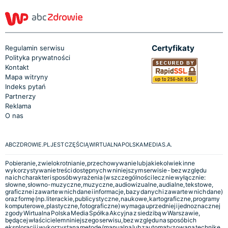
Certyfikaty
Regulamin serwisu
Polityka prywatności
Kontakt
Mapa witryny
Indeks pytań
Partnerzy
Reklama
O nas
ABCZDROWIE.PL JEST CZĘŚCIĄ WIRTUALNA POLSKA MEDIA S.A.
Pobieranie, zwielokrotnianie, przechowywanie lub jakiekolwiek inne
wykorzystywanie treści dostępnych w niniejszym serwisie - bez względu
na ich charakter i sposób wyrażenia (w szczególności lecz nie wyłącznie:
słowne, słowno-muzyczne, muzyczne, audiowizualne, audialne, tekstowe,
graficzne i zawarte w nich dane i informacje, bazy danych i zawarte w nich dane)
oraz formę (np. literackie, publicystyczne, naukowe, kartograficzne, programy
komputerowe, plastyczne, fotograficzne) wymaga uprzedniej i jednoznacznej
zgody Wirtualna Polska Media Spółka Akcyjna z siedzibą w Warszawie,
będącej właścicielem niniejszego serwisu, bez względu na sposób ich
eksploracji i wykorzystaną metodę (manualną lub zautomatyzowaną technikę,