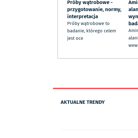
Próby wątrobowe -
Ami
przygotowanie, normy,
ala
interpretacja
wyn
bad
Próby wątrobowe to
Amin
badanie, którego celem
alan
jest oce
wew
AKTUALNE TRENDY