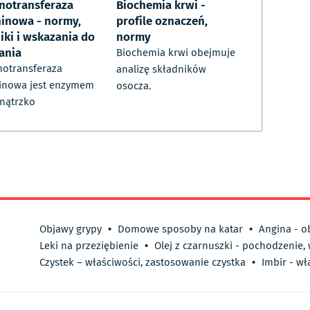
notransferaza
Biochemia krwi -
ninowa - normy,
profile oznaczeń,
iki i wskazania do
normy
ania
Biochemia krwi obejmuje
otransferaza
analizę składników
inowa jest enzymem
osocza.
nątrzko
Objawy grypy
•
Domowe sposoby na katar
•
Angina - o
Leki na przeziębienie
•
Olej z czarnuszki - pochodzenie,
Czystek – właściwości, zastosowanie czystka
•
Imbir - wł