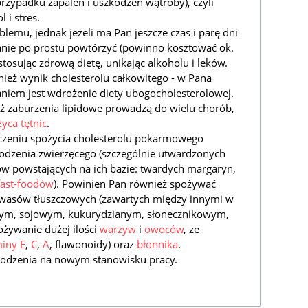
przypadku zapaleń i uszkodzeń wątroby), czyli
 i stres.
lemu, jednak jeżeli ma Pan jeszcze czas i parę dni
nie po prostu powtórzyć (powinno kosztować ok.
stosując zdrową dietę, unikając alkoholu i leków.
ież wynik cholesterolu całkowitego - w Pana
iem jest wdrożenie diety ubogocholesterolowej.
 zaburzenia lipidowe prowadzą do wielu chorób,
yca tętnic
.
czeniu spożycia cholesterolu pokarmowego
dzenia zwierzęcego (szczególnie utwardzonych
w powstających na ich bazie: twardych margaryn,
fast-foodów
). Powinien Pan również spożywać
kwasów tłuszczowych (zawartych między innymi w
wym, sojowym, kukurydzianym, słonecznikowym,
ożywanie dużej ilości
warzyw
i
owoców
, ze
iny E
,
C
,
A
, flawonoidy) oraz
błonnika
.
wodzenia na nowym stanowisku pracy.