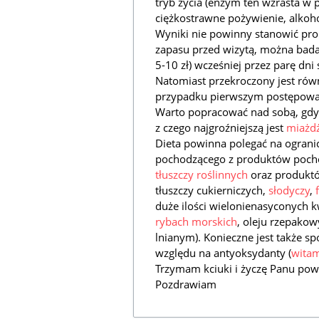
tryb życia (enzym ten wzrasta w 
ciężkostrawne pożywienie, alkohol
Wyniki nie powinny stanowić prob
zapasu przed wizytą, można bada
5-10 zł) wcześniej przez parę dni 
Natomiast przekroczony jest równ
przypadku pierwszym postępowan
Warto popracować nad sobą, gdyż
z czego najgroźniejszą jest
miażdż
Dieta powinna polegać na ograni
pochodzącego z produktów pocho
tłuszczy roślinnych
oraz produktó
tłuszczy cukierniczych,
słodyczy
,
duże ilości wielonienasyconych 
rybach morskich
, oleju rzepako
lnianym). Konieczne jest także sp
względu na antyoksydanty (
witam
Trzymam kciuki i życzę Panu po
Pozdrawiam