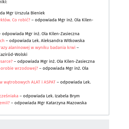
iki:
ada
Mgr Urszula Bieniek
ektów. Co robić?
– odpowiada
Mgr inż. Ola Kilen-
 odpowiada
Mgr inż. Ola Kilen-Zasieczna
ach
– odpowiada
Lek. Aleksandra Witkowska
azy alaninowej w wyniku badania krwi
–
Kaziród-Wolski
esarce?
– odpowiada
Mgr inż. Ola Kilen-Zasieczna
chorobie wrzodowej?
– odpowiada
Mgr inż. Ola
w wątrobowych ALAT i ASPAT
– odpowiada
Lek.
cześniaka
– odpowiada
Lek. Izabela Brym
demii?
– odpowiada
Mgr Katarzyna Mazowska