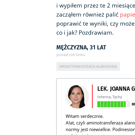
i wypiłem przez te 2 miesiąc
zacząłem również palić
papie
poprawić te wyniki, czy może
co i jak? Pozdrawiam.
MĘŻCZYZNA, 31 LAT
ponad rok temu
AMINOTRANSFERAZA ALANINOWA
LEK. JOANNA 
Interna
,
Tychy
8
Witam serdecznie.
Alat, czyli aminotransferaza ala
normy jest niewielkie. Podniesi