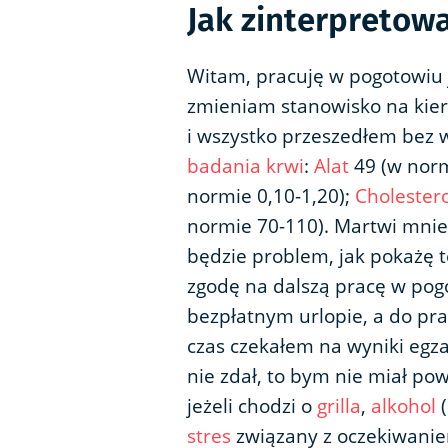
Jak zinterpretow
Witam, pracuję w pogotowiu j
zmieniam stanowisko na kie
i wszystko przeszedłem bez
badania krwi
:
Alat
49 (w norm
normie 0,10-1,20);
Cholestero
normie 70-110). Martwi mnie t
będzie problem, jak pokażę t
zgodę na dalszą pracę w pog
bezpłatnym urlopie, a do pra
czas czekałem na wyniki egz
nie zdał, to bym nie miał po
jeżeli chodzi o
grilla
,
alkohol
(
stres
związany z oczekiwaniem