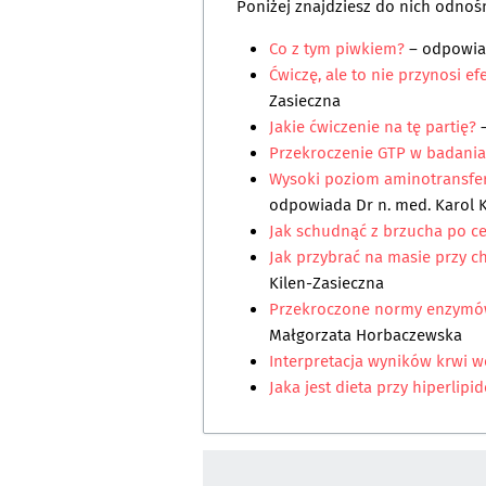
Poniżej znajdziesz do nich odnośn
Co z tym piwkiem?
– odpowi
Ćwiczę, ale to nie przynosi ef
Zasieczna
Jakie ćwiczenie na tę partię?
–
Przekroczenie GTP w badani
Wysoki poziom aminotransfer
odpowiada
Dr n. med. Karol 
Jak schudnąć z brzucha po c
Jak przybrać na masie przy 
Kilen-Zasieczna
Przekroczone normy enzymó
Małgorzata Horbaczewska
Interpretacja wyników krwi w
Jaka jest dieta przy hiperlipi