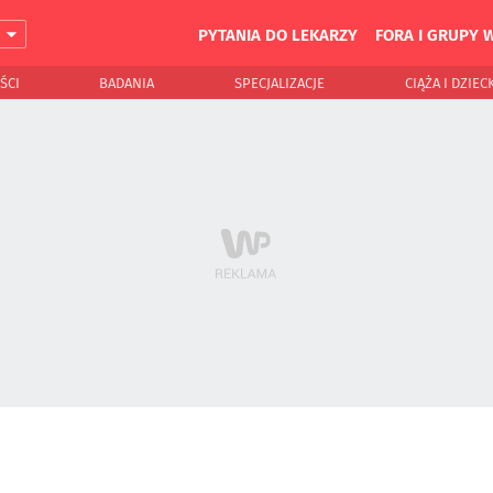
PYTANIA DO LEKARZY
FORA I GRUPY 
J
ŚCI
BADANIA
SPECJALIZACJE
CIĄŻA I DZIEC