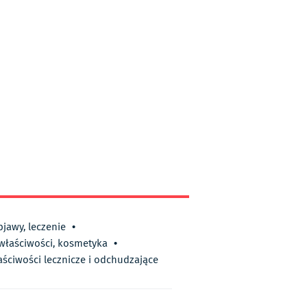
bjawy, leczenie
•
 właściwości, kosmetyka
•
aściwości lecznicze i odchudzające