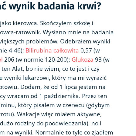
ać wynik badania krwi?
ako kierowca. Skończyłem szkołę i
rowca-ratownik. Wysłano mnie na badania
 większych problemów. Odebrałem wyniki
ie 4-46);
Bilirubina całkowita
0,57 (w
l
206 (w normie 120-200);
Glukoza
93 (w
en Alat, bo nie wiem, co to jest i czy
e wyniki lekarzowi, który ma mi wyrazić
otowiu. Dodam, że od 1 lipca jestem na
cy wracam od 1 października. Przez ten
aminu, który pisałem w czerwcu (gdybym
wrotu). Wakacje więc miałem aktywne,
dużo rodziny do poodwiedzania), no i
 na wyniki. Normalnie to tyle co zjadłem