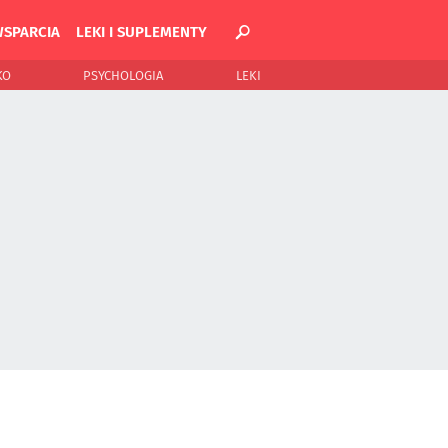
WSPARCIA
LEKI I SUPLEMENTY
KO
PSYCHOLOGIA
LEKI