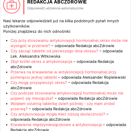
REDAKCJA ABCZDROWIE
Odpowiedź udzielona automatycznie
Nasi lekarze odpowiedzieli już na kilka podobnych pytań innych
użytkowników.
Poniżej znajdziesz do nich odnośniki:
Czy przy stosowaniu antykoncepcji hormonalnej okres może nie
wystąpić w przerwie?
– odpowiada
Redakcja abcZdrowie
Czy zacząć tabletki od pierwszego dnia okresu?
– odpowiada
Lek. Aleksandra Witkowska
Zbyt krótki okres a antykoncepcja
– odpowiada
Redakcja
abcZdrowie
Przerwa na krwawienie w antykoncepcji hormonalnej przy
pominięciu jednej tabletki
– odpowiada
Aleksander Ropielewski
Czy mogę przyspieszyć okres?
– odpowiada
Redakcja
abcZdrowie
Czy podczas stosowania antykoncepcji hormonalnej może nie
pojawić się miesiączka?
– odpowiada
Redakcja abcZdrowie
Wzięłam ostatnią tabletkę dzień później - czy mam zrobić
przerwę?
– odpowiada
Redakcja abcZdrowie
Czy antykoncepcja mogła mieć niższą skuteczność?
–
odpowiada
Redakcja abcZdrowie
Krwawienie międzymiesiączkowe a antykoncepcja
– odpowiada
Redakcja abcZdrowie