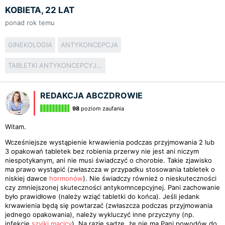
KOBIETA, 22 LAT
ponad rok temu
GINEKOLOGIA
ANTYKONCEPCJA
TABLETKI ANTYKONCEPCYJNE
REDAKCJA ABCZDROWIE
98
poziom zaufania
Witam.
Wcześniejsze wystąpienie krwawienia podczas przyjmowania 2 lub
3 opakowań tabletek bez robienia przerwy nie jest ani niczym
niespotykanym, ani nie musi świadczyć o chorobie. Takie zjawisko
ma prawo wystąpić (zwłaszcza w przypadku stosowania tabletek o
niskiej dawce
hormonów
). Nie świadczy również o nieskuteczności
czy zmniejszonej skuteczności antykomncepcyjnej. Pani zachowanie
było prawidłowe (należy wziąć tabletki do końca). Jeśli jedank
krwawienia będą się powtarzać (zwłaszcza podczas przyjmowania
jednego opakowania), należy wykluczyć inne przyczyny (np.
infekcje
szyjki macicy
). Na razie sądzę, że nie ma Pani powodów do