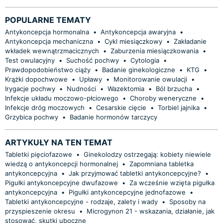
POPULARNE TEMATY
Antykoncepcja hormonalna
•
Antykoncepcja awaryjna
•
Antykoncepcja mechaniczna
•
Cykl miesiączkowy
•
Zakładanie
wkładek wewnątrzmacicznych
•
Zaburzenia miesiączkowania
•
Test owulacyjny
•
Suchość pochwy
•
Cytologia
•
Prawdopodobieństwo ciąży
•
Badanie ginekologiczne
•
KTG
•
Krążki dopochwowe
•
Upławy
•
Monitorowanie owulacji
•
Irygacje pochwy
•
Nudności
•
Wazektomia
•
Ból brzucha
•
Infekcje układu moczowo-płciowego
•
Choroby weneryczne
•
Infekcje dróg moczowych
•
Cesarskie cięcie
•
Torbiel jajnika
•
Grzybica pochwy
•
Badanie hormonów tarczycy
ARTYKUŁY NA TEN TEMAT
Tabletki pięciofazowe
•
Ginekolodzy ostrzegają: kobiety niewiele
wiedzą o antykoncepcji hormonalnej
•
Zapomniana tabletka
antykoncepcyjna
•
Jak przyjmować tabletki antykoncepcyjne?
•
Pigułki antykoncepcyjne dwufazowe
•
Za wcześnie wzięta pigułka
antykoncepcyjna
•
Pigułki antykoncepcyjne jednofazowe
•
Tabletki antykoncepcyjne - rodzaje, zalety i wady
•
Sposoby na
przyspieszenie okresu
•
Microgynon 21 - wskazania, działanie, jak
stosować, skutki uboczne