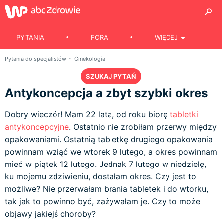
PYTANIA
FORA
WIĘCEJ
Pytania do specjalistów
Ginekologia
SZUKAJ PYTAŃ
Antykoncepcja a zbyt szybki okres
Dobry wieczór! Mam 22 lata, od roku biorę
tabletki
antykoncepcyjne
. Ostatnio nie zrobiłam przerwy między
opakowaniami. Ostatnią tabletkę drugiego opakowania
powinnam wziąć we wtorek 9 lutego, a okres powinnam
mieć w piątek 12 lutego. Jednak 7 lutego w niedzielę,
ku mojemu zdziwieniu, dostałam okres. Czy jest to
możliwe? Nie przerwałam brania tabletek i do wtorku,
tak jak to powinno być, zażywałam je. Czy to może
objawy jakiejś choroby?