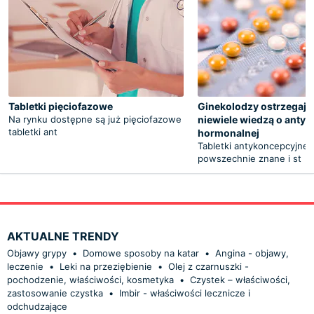
Tabletki pięciofazowe
Ginekolodzy ostrzegają:
Na rynku dostępne są już pięciofazowe
niewiele wiedzą o antyk
tabletki ant
hormonalnej
Tabletki antykoncepcyjne 
powszechnie znane i st
AKTUALNE TRENDY
Objawy grypy
•
Domowe sposoby na katar
•
Angina - objawy,
leczenie
•
Leki na przeziębienie
•
Olej z czarnuszki -
pochodzenie, właściwości, kosmetyka
•
Czystek – właściwości,
zastosowanie czystka
•
Imbir - właściwości lecznicze i
odchudzające