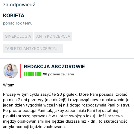
za odpowiedź.
KOBIETA
ponad rok temu
GINEKOLOGIA
ANTYKONCEPCJA
TABLETKI ANTYKONCEPCYJNE
REDAKCJA ABCZDROWIE
98
poziom zaufania
Witam!
Proszę w tym cyklu zażyć te 20 pigułek, które Pani posiada, zrobić
po nich 7 dni przerwy (nie dłużej!) i rozpocząć nowe opakowanie (o
jeden dzień tygodnia wcześniej niż dotąd rozpoczynała Pani blistry).
Po prostu postąpi Pani tak, jakby zapomniała Pani tej ostatniej
pigułki (proszę sprawdzić w ulotce swojego leku). Jeśli przerwa
między opakowaniami nie będzie dłuższa niż 7 dni, to skuteczność
antykoncepcji będzie zachowana.