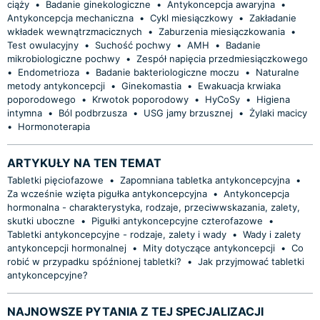
ciąży
•
Badanie ginekologiczne
•
Antykoncepcja awaryjna
•
Antykoncepcja mechaniczna
•
Cykl miesiączkowy
•
Zakładanie
wkładek wewnątrzmacicznych
•
Zaburzenia miesiączkowania
•
Test owulacyjny
•
Suchość pochwy
•
AMH
•
Badanie
mikrobiologiczne pochwy
•
Zespół napięcia przedmiesiączkowego
•
Endometrioza
•
Badanie bakteriologiczne moczu
•
Naturalne
metody antykoncepcji
•
Ginekomastia
•
Ewakuacja krwiaka
poporodowego
•
Krwotok poporodowy
•
HyCoSy
•
Higiena
intymna
•
Ból podbrzusza
•
USG jamy brzusznej
•
Żylaki macicy
•
Hormonoterapia
ARTYKUŁY NA TEN TEMAT
Tabletki pięciofazowe
•
Zapomniana tabletka antykoncepcyjna
•
Za wcześnie wzięta pigułka antykoncepcyjna
•
Antykoncepcja
hormonalna - charakterystyka, rodzaje, przeciwwskazania, zalety,
skutki uboczne
•
Pigułki antykoncepcyjne czterofazowe
•
Tabletki antykoncepcyjne - rodzaje, zalety i wady
•
Wady i zalety
antykoncepcji hormonalnej
•
Mity dotyczące antykoncepcji
•
Co
robić w przypadku spóźnionej tabletki?
•
Jak przyjmować tabletki
antykoncepcyjne?
NAJNOWSZE PYTANIA Z TEJ SPECJALIZACJI