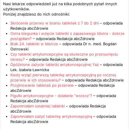
Nasi lekarze odpowiedzieli już na kilka podobnych pytań innych
użytkowników.
Poniżej znajdziesz do nich odnośniki:
Skrócenie przerwy w braniu tabletek z 7 do 2 dni
– odpowiada
Redakcja abcZdrowie
Ostra biegunka i wzięcie tabletki z zapasowego blistra - dobrze
postąpiłam?
– odpowiada
Redakcja abcZdrowie
Brak 24. tabletki w blistrze
– odpowiada
Dr n. med. Bogdan
Ostrowski
Czy tabletki antykoncepcyjne są skuteczne po przesunięciu
okresu?
– odpowiada
Redakcja abcZdrowie
Opóźnione zażycie tabletki antykoncepcyjnej Yaz
– odpowiada
Lek. Izabela Ławnicka
Kiedy wziąć pierwszą tabletkę antykoncepcyjną po rocznej
przerwie w ich stosowaniu?
– odpowiada
Redakcja abcZdrowie
Przyjmowanie tabletek po przerwie
– odpowiada
Redakcja
abcZdrowie
Pigułki antykoncepcyjne - działanie "wstecz"?
– odpowiada
Redakcja abcZdrowie
Zapomniałam ostatniej tabletki
– odpowiada
Redakcja
abcZdrowie
Zapomniałam zażyć tabletkę antykoncepcyjną
– odpowiada
Redakcja abcZdrowie