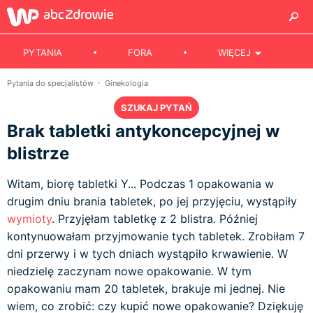
PYTANIA
FORA
WIĘCEJ
Pytania do specjalistów
Ginekologia
SZUKAJ PYTAŃ
Brak tabletki antykoncepcyjnej w
blistrze
Witam, biorę tabletki Y... Podczas 1 opakowania w
drugim dniu brania tabletek, po jej przyjęciu, wystąpiły
wymioty
. Przyjęłam tabletkę z 2 blistra. Później
kontynuowałam przyjmowanie tych tabletek. Zrobiłam 7
dni przerwy i w tych dniach wystąpiło krwawienie. W
niedzielę zaczynam nowe opakowanie. W tym
opakowaniu mam 20 tabletek, brakuje mi jednej. Nie
wiem, co zrobić: czy kupić nowe opakowanie? Dziękuję