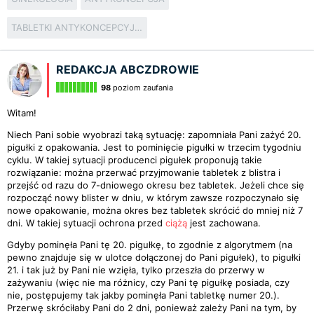
TABLETKI ANTYKONCEPCYJNE
REDAKCJA ABCZDROWIE
98
poziom zaufania
Witam!
Niech Pani sobie wyobrazi taką sytuację: zapomniała Pani zażyć 20.
pigułki z opakowania. Jest to pominięcie pigułki w trzecim tygodniu
cyklu. W takiej sytuacji producenci pigułek proponują takie
rozwiązanie: można przerwać przyjmowanie tabletek z blistra i
przejść od razu do 7-dniowego okresu bez tabletek. Jeżeli chce się
rozpocząć nowy blister w dniu, w którym zawsze rozpoczynało się
nowe opakowanie, można okres bez tabletek skrócić do mniej niż 7
dni. W takiej sytuacji ochrona przed
ciążą
jest zachowana.
Gdyby pominęła Pani tę 20. pigułkę, to zgodnie z algorytmem (na
pewno znajduje się w ulotce dołączonej do Pani pigułek), to pigułki
21. i tak już by Pani nie wzięła, tylko przeszła do przerwy w
zażywaniu (więc nie ma różnicy, czy Pani tę pigułkę posiada, czy
nie, postępujemy tak jakby pominęła Pani tabletkę numer 20.).
Przerwę skróciłaby Pani do 2 dni, ponieważ zależy Pani na tym, by