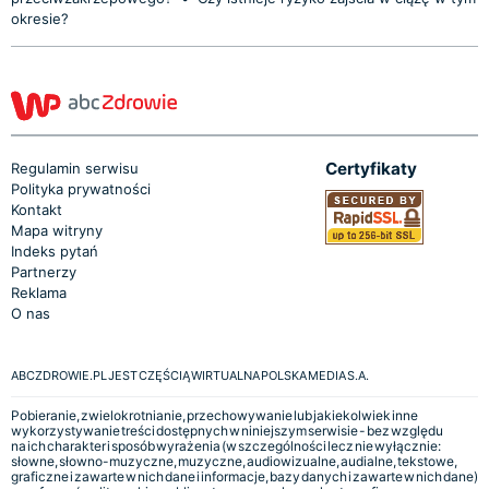
okresie?
Certyfikaty
Regulamin serwisu
Polityka prywatności
Kontakt
Mapa witryny
Indeks pytań
Partnerzy
Reklama
O nas
ABCZDROWIE.PL JEST CZĘŚCIĄ WIRTUALNA POLSKA MEDIA S.A.
Pobieranie, zwielokrotnianie, przechowywanie lub jakiekolwiek inne
wykorzystywanie treści dostępnych w niniejszym serwisie - bez względu
na ich charakter i sposób wyrażenia (w szczególności lecz nie wyłącznie:
słowne, słowno-muzyczne, muzyczne, audiowizualne, audialne, tekstowe,
graficzne i zawarte w nich dane i informacje, bazy danych i zawarte w nich dane)