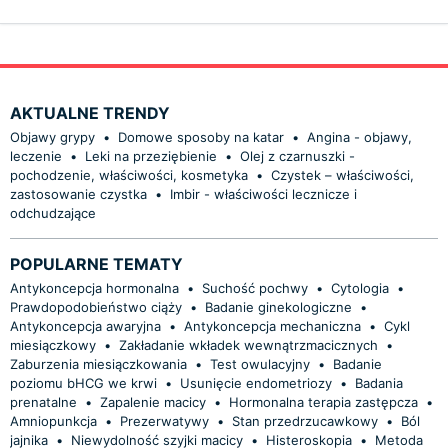
AKTUALNE TRENDY
Objawy grypy
•
Domowe sposoby na katar
•
Angina - objawy,
leczenie
•
Leki na przeziębienie
•
Olej z czarnuszki -
pochodzenie, właściwości, kosmetyka
•
Czystek – właściwości,
zastosowanie czystka
•
Imbir - właściwości lecznicze i
odchudzające
POPULARNE TEMATY
Antykoncepcja hormonalna
•
Suchość pochwy
•
Cytologia
•
Prawdopodobieństwo ciąży
•
Badanie ginekologiczne
•
Antykoncepcja awaryjna
•
Antykoncepcja mechaniczna
•
Cykl
miesiączkowy
•
Zakładanie wkładek wewnątrzmacicznych
•
Zaburzenia miesiączkowania
•
Test owulacyjny
•
Badanie
poziomu bHCG we krwi
•
Usunięcie endometriozy
•
Badania
prenatalne
•
Zapalenie macicy
•
Hormonalna terapia zastępcza
•
Amniopunkcja
•
Prezerwatywy
•
Stan przedrzucawkowy
•
Ból
jajnika
•
Niewydolność szyjki macicy
•
Histeroskopia
•
Metoda