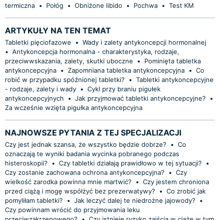
termiczna
•
Połóg
•
Obniżone libido
•
Pochwa
•
Test KM
ARTYKUŁY NA TEN TEMAT
Tabletki pięciofazowe
•
Wady i zalety antykoncepcji hormonalnej
•
Antykoncepcja hormonalna - charakterystyka, rodzaje,
przeciwwskazania, zalety, skutki uboczne
•
Pominięta tabletka
antykoncepcyjna
•
Zapomniana tabletka antykoncepcyjna
•
Co
robić w przypadku spóźnionej tabletki?
•
Tabletki antykoncepcyjne
- rodzaje, zalety i wady
•
Cykl przy braniu pigułek
antykoncepcyjnych
•
Jak przyjmować tabletki antykoncepcyjne?
•
Za wcześnie wzięta pigułka antykoncepcyjna
NAJNOWSZE PYTANIA Z TEJ SPECJALIZACJI
Czy jest jednak szansa, że wszystko będzie dobrze?
•
Co
oznaczają te wyniki badania wycinka pobranego podczas
histeroskopii?
•
Czy tabletki działają prawidłowo w tej sytuacji?
•
Czy zostanie zachowana ochrona antykoncepcyjna?
•
Czy
wielkość zarodka powinna mnie martwić?
•
Czy jestem chroniona
przed ciążą i mogę współżyć bez prezerwatywy?
•
Co zrobić jak
pomyliłam tabletki?
•
Jak leczyć dalej te niedrożne jajowody?
•
Czy powinnam wrócić do przyjmowania leku
przeciwzakrzepowego?
•
Czy istnieje ryzyko zajścia w ciążę w tym