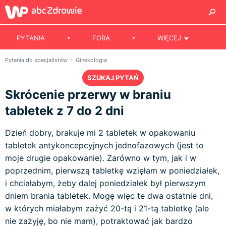
PYTANIA
FORA
WIĘCEJ
Pytania do specjalistów
Ginekologia
SZUKAJ PYTAŃ
Skrócenie przerwy w braniu
tabletek z 7 do 2 dni
Dzień dobry, brakuje mi 2 tabletek w opakowaniu
tabletek antykoncepcyjnych jednofazowych (jest to
moje drugie opakowanie). Zarówno w tym, jak i w
poprzednim, pierwszą tabletkę wzięłam w poniedziałek,
i chciałabym, żeby dalej poniedziałek był pierwszym
dniem brania tabletek. Mogę więc te dwa ostatnie dni,
w których miałabym zażyć 20-tą i 21-tą tabletkę (ale
nie zażyję, bo nie mam), potraktować jak bardzo