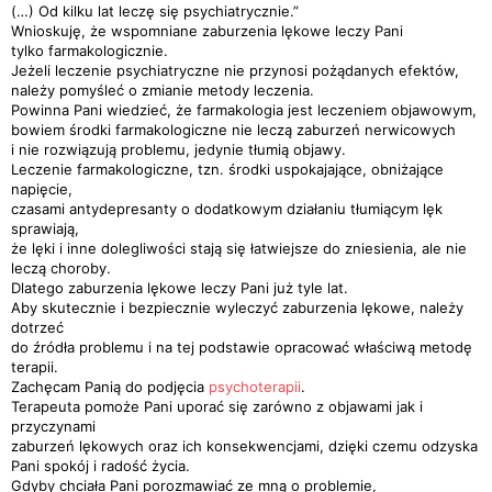
(…) Od kilku lat leczę się psychiatrycznie.”
Wnioskuję, że wspomniane zaburzenia lękowe leczy Pani
tylko farmakologicznie.
Jeżeli leczenie psychiatryczne nie przynosi pożądanych efektów,
należy pomyśleć o zmianie metody leczenia.
Powinna Pani wiedzieć, że farmakologia jest leczeniem objawowym,
bowiem środki farmakologiczne nie leczą zaburzeń nerwicowych
i nie rozwiązują problemu, jedynie tłumią objawy.
Leczenie farmakologiczne, tzn. środki uspokajające, obniżające
napięcie,
czasami antydepresanty o dodatkowym działaniu tłumiącym lęk
sprawiają,
że lęki i inne dolegliwości stają się łatwiejsze do zniesienia, ale nie
leczą choroby.
Dlatego zaburzenia lękowe leczy Pani już tyle lat.
Aby skutecznie i bezpiecznie wyleczyć zaburzenia lękowe, należy
dotrzeć
do źródła problemu i na tej podstawie opracować właściwą metodę
terapii.
Zachęcam Panią do podjęcia
psychoterapii
.
Terapeuta pomoże Pani uporać się zarówno z objawami jak i
przyczynami
zaburzeń lękowych oraz ich konsekwencjami, dzięki czemu odzyska
Pani spokój i radość życia.
Gdyby chciała Pani porozmawiać ze mną o problemie,