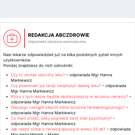
REDAKCJA ABCZDROWIE
Odpowiedź udzielona automatycznie
Nasi lekarze odpowiedzieli już na kilka podobnych pytań innych
użytkowników.
Poniżej znajdziesz do nich odnośniki:
Czy to skutek uboczny leku?
– odpowiada
Mgr Hanna
Markiewicz
Czy powinnam już teraz zwiększyć dawkę leku?
– odpowiada
Mgr Hanna Markiewicz
Który z tych leków będzie skuteczniejszy w leczeniu nerwicy?
–
odpowiada
Mgr Hanna Markiewicz
Dlaczego nastąpił nawrót mimo leczenia farmakologicznego?
–
odpowiada
Mgr Hanna Markiewicz
Co mam zrobić, żeby poprawić swój stan psychiczny?
–
odpowiada
Mgr Hanna Markiewicz
Jak radzić sobie z nerwicą lękową w wieku 33 lat?
– odpowiada
Mgr Irena Mielnik - Madej