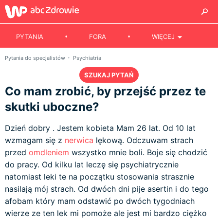
PYTANIA
FORA
WIĘCEJ
Pytania do specjalistów
Psychiatria
SZUKAJ PYTAŃ
Co mam zrobić, by przejść przez te
skutki uboczne?
Dzień dobry . Jestem kobieta Mam 26 lat. Od 10 lat
wzmagam się z
nerwica
lękową. Odczuwam strach
przed
omdleniem
wszystko mnie boli. Boje się chodzić
do pracy. Od kilku lat leczę się psychiatrycznie
natomiast leki te na początku stosowania strasznie
nasilają mój strach. Od dwóch dni pije asertin i do tego
afobam który mam odstawić po dwóch tygodniach
wierze ze ten lek mi pomoże ale jest mi bardzo ciężko