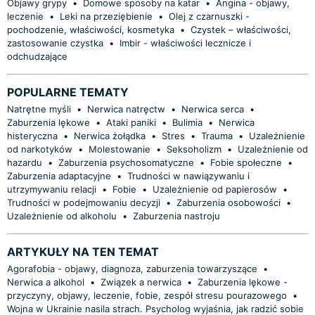
Objawy grypy
•
Domowe sposoby na katar
•
Angina - objawy,
leczenie
•
Leki na przeziębienie
•
Olej z czarnuszki -
pochodzenie, właściwości, kosmetyka
•
Czystek – właściwości,
zastosowanie czystka
•
Imbir - właściwości lecznicze i
odchudzające
POPULARNE TEMATY
Natrętne myśli
•
Nerwica natręctw
•
Nerwica serca
•
Zaburzenia lękowe
•
Ataki paniki
•
Bulimia
•
Nerwica
histeryczna
•
Nerwica żołądka
•
Stres
•
Trauma
•
Uzależnienie
od narkotyków
•
Molestowanie
•
Seksoholizm
•
Uzależnienie od
hazardu
•
Zaburzenia psychosomatyczne
•
Fobie społeczne
•
Zaburzenia adaptacyjne
•
Trudności w nawiązywaniu i
utrzymywaniu relacji
•
Fobie
•
Uzależnienie od papierosów
•
Trudności w podejmowaniu decyzji
•
Zaburzenia osobowości
•
Uzależnienie od alkoholu
•
Zaburzenia nastroju
ARTYKUŁY NA TEN TEMAT
Agorafobia - objawy, diagnoza, zaburzenia towarzyszące
•
Nerwica a alkohol
•
Związek a nerwica
•
Zaburzenia lękowe -
przyczyny, objawy, leczenie, fobie, zespół stresu pourazowego
•
Wojna w Ukrainie nasila strach. Psycholog wyjaśnia, jak radzić sobie