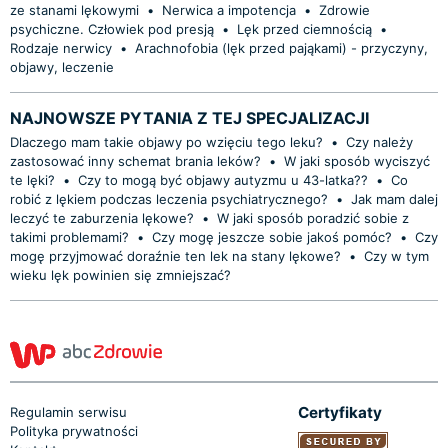
ze stanami lękowymi
•
Nerwica a impotencja
•
Zdrowie
psychiczne. Człowiek pod presją
•
Lęk przed ciemnością
•
Rodzaje nerwicy
•
Arachnofobia (lęk przed pająkami) - przyczyny,
objawy, leczenie
NAJNOWSZE PYTANIA Z TEJ SPECJALIZACJI
Dlaczego mam takie objawy po wzięciu tego leku?
•
Czy należy
zastosować inny schemat brania leków?
•
W jaki sposób wyciszyć
te lęki?
•
Czy to mogą być objawy autyzmu u 43-latka??
•
Co
robić z lękiem podczas leczenia psychiatrycznego?
•
Jak mam dalej
leczyć te zaburzenia lękowe?
•
W jaki sposób poradzić sobie z
takimi problemami?
•
Czy mogę jeszcze sobie jakoś pomóc?
•
Czy
mogę przyjmować doraźnie ten lek na stany lękowe?
•
Czy w tym
wieku lęk powinien się zmniejszać?
Certyfikaty
Regulamin serwisu
Polityka prywatności