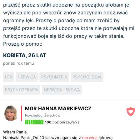
przejść przez skutki uboczne na początku afobam je
wycisza ale pod wieczór znów zaczynam odczuwać
ogromny lęk. Proszę o poradę co mam zrobić by
przejść przez te skutki uboczne które nie pozwalają mi
funkcjonować boje się iść do pracy w takim stanie.
Proszę o pomoc
KOBIETA, 26 LAT
ponad rok temu
LĘK
NERWICA
PSYCHIATRIA
PSYCHOLOGIA
PSYCHOTERAPIA
NERWICA LĘKOWA
MGR HANNA MARKIEWICZ
Psycholog
,
Żelechów
100
poziom zaufania
Witam Panią,
Napisała Pani: „Od 10 lat wzmagam się z
nerwica
lękową