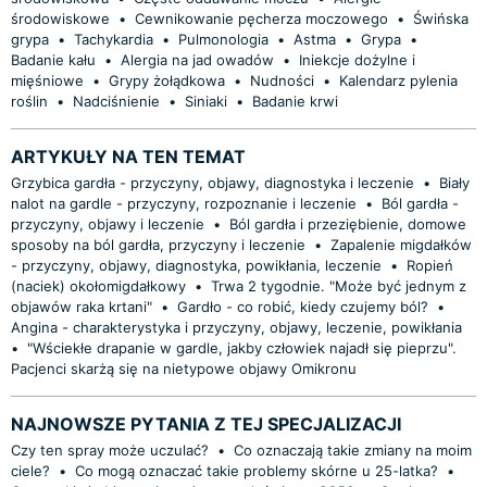
środowiskowe
•
Cewnikowanie pęcherza moczowego
•
Świńska
grypa
•
Tachykardia
•
Pulmonologia
•
Astma
•
Grypa
•
Badanie kału
•
Alergia na jad owadów
•
Iniekcje dożylne i
mięśniowe
•
Grypy żołądkowa
•
Nudności
•
Kalendarz pylenia
roślin
•
Nadciśnienie
•
Siniaki
•
Badanie krwi
ARTYKUŁY NA TEN TEMAT
Grzybica gardła - przyczyny, objawy, diagnostyka i leczenie
•
Biały
nalot na gardle - przyczyny, rozpoznanie i leczenie
•
Ból gardła -
przyczyny, objawy i leczenie
•
Ból gardła i przeziębienie, domowe
sposoby na ból gardła, przyczyny i leczenie
•
Zapalenie migdałków
- przyczyny, objawy, diagnostyka, powikłania, leczenie
•
Ropień
(naciek) okołomigdałkowy
•
Trwa 2 tygodnie. "Może być jednym z
objawów raka krtani"
•
Gardło - co robić, kiedy czujemy ból?
•
Angina - charakterystyka i przyczyny, objawy, leczenie, powikłania
•
"Wściekłe drapanie w gardle, jakby człowiek najadł się pieprzu".
Pacjenci skarżą się na nietypowe objawy Omikronu
NAJNOWSZE PYTANIA Z TEJ SPECJALIZACJI
Czy ten spray może uczulać?
•
Co oznaczają takie zmiany na moim
ciele?
•
Co mogą oznaczać takie problemy skórne u 25-latka?
•