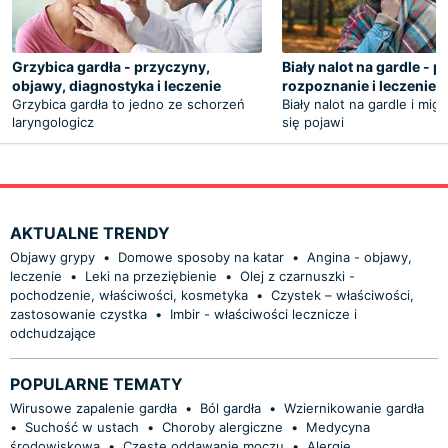
Grzybica gardła - przyczyny,
Biały nalot na gardle - 
objawy, diagnostyka i leczenie
rozpoznanie i leczenie
Grzybica gardła to jedno ze schorzeń
Biały nalot na gardle i mi
laryngologicz
się pojawi
AKTUALNE TRENDY
Objawy grypy
•
Domowe sposoby na katar
•
Angina - objawy,
leczenie
•
Leki na przeziębienie
•
Olej z czarnuszki -
pochodzenie, właściwości, kosmetyka
•
Czystek – właściwości,
zastosowanie czystka
•
Imbir - właściwości lecznicze i
odchudzające
POPULARNE TEMATY
Wirusowe zapalenie gardła
•
Ból gardła
•
Wziernikowanie gardła
•
Suchość w ustach
•
Choroby alergiczne
•
Medycyna
środowiskowa
•
Częste oddawanie moczu
•
Alergie