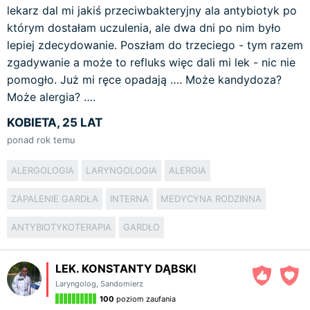
lekarz dal mi jakiś przeciwbakteryjny ala antybiotyk po
którym dostałam uczulenia, ale dwa dni po nim było
lepiej zdecydowanie. Poszłam do trzeciego - tym razem
zgadywanie a może to refluks więc dali mi lek - nic nie
pomogło. Już mi ręce opadają …. Może kandydoza?
Może alergia? ….
KOBIETA, 25 LAT
ponad rok temu
ALERGOLOGIA
LARYNGOLOGIA
ALERGIA
ZAPALENIE GARDŁA
INTERNA
MEDYCYNA RODZINNA
ANTYBIOTYKOTERAPIA
GARDŁO
LEK. KONSTANTY DĄBSKI
Laryngolog
,
Sandomierz
100
poziom zaufania