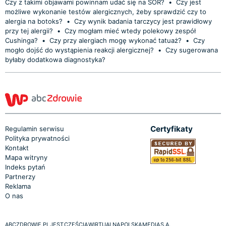
Czy z takimi objawami powinnam udać się na SOR?
•
Czy jest
możliwe wykonanie testów alergicznych, żeby sprawdzić czy to
alergia na botoks?
•
Czy wynik badania tarczycy jest prawidłowy
przy tej alergii?
•
Czy mogłam mieć wtedy polekowy zespół
Cushinga?
•
Czy przy alergiach mogę wykonać tatuaż?
•
Czy
mogło dojść do wystąpienia reakcji alergicznej?
•
Czy sugerowana
byłaby dodatkowa diagnostyka?
Certyfikaty
Regulamin serwisu
Polityka prywatności
Kontakt
Mapa witryny
Indeks pytań
Partnerzy
Reklama
O nas
ABCZDROWIE.PL JEST CZĘŚCIĄ WIRTUALNA POLSKA MEDIA S.A.