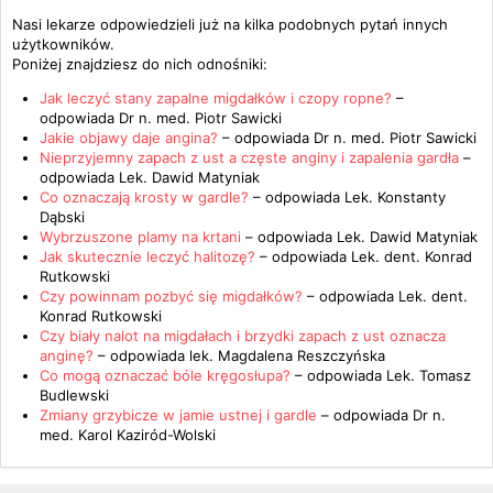
Nasi lekarze odpowiedzieli już na kilka podobnych pytań innych
użytkowników.
Poniżej znajdziesz do nich odnośniki:
Jak leczyć stany zapalne migdałków i czopy ropne?
–
odpowiada
Dr n. med. Piotr Sawicki
Jakie objawy daje angina?
– odpowiada
Dr n. med. Piotr Sawicki
Nieprzyjemny zapach z ust a częste anginy i zapalenia gardła
–
odpowiada
Lek. Dawid Matyniak
Co oznaczają krosty w gardle?
– odpowiada
Lek. Konstanty
Dąbski
Wybrzuszone plamy na krtani
– odpowiada
Lek. Dawid Matyniak
Jak skutecznie leczyć halitozę?
– odpowiada
Lek. dent. Konrad
Rutkowski
Czy powinnam pozbyć się migdałków?
– odpowiada
Lek. dent.
Konrad Rutkowski
Czy biały nalot na migdałach i brzydki zapach z ust oznacza
anginę?
– odpowiada
lek. Magdalena Reszczyńska
Co mogą oznaczać bóle kręgosłupa?
– odpowiada
Lek. Tomasz
Budlewski
Zmiany grzybicze w jamie ustnej i gardle
– odpowiada
Dr n.
med. Karol Kaziród-Wolski