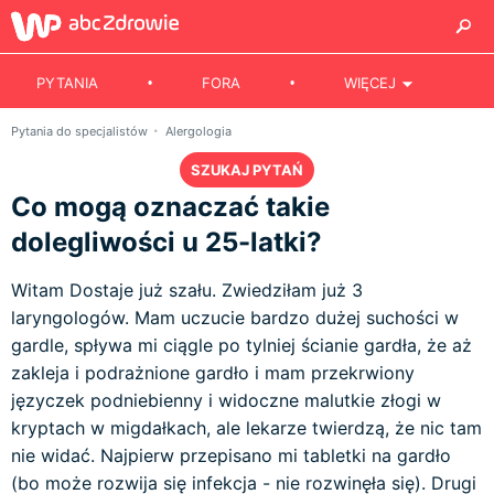
PYTANIA
FORA
WIĘCEJ
Pytania do specjalistów
Alergologia
SZUKAJ PYTAŃ
Co mogą oznaczać takie
dolegliwości u 25-latki?
Witam Dostaje już szału. Zwiedziłam już 3
laryngologów. Mam uczucie bardzo dużej suchości w
gardle, spływa mi ciągle po tylniej ścianie gardła, że aż
zakleja i podrażnione gardło i mam przekrwiony
języczek podniebienny i widoczne malutkie złogi w
kryptach w migdałkach, ale lekarze twierdzą, że nic tam
nie widać. Najpierw przepisano mi tabletki na gardło
(bo może rozwija się infekcja - nie rozwinęła się). Drugi