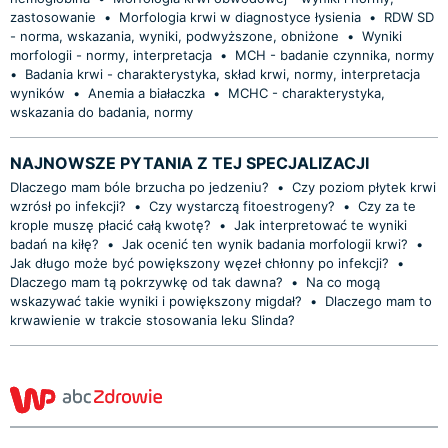
zastosowanie
•
Morfologia krwi w diagnostyce łysienia
•
RDW SD
- norma, wskazania, wyniki, podwyższone, obniżone
•
Wyniki
morfologii - normy, interpretacja
•
MCH - badanie czynnika, normy
•
Badania krwi - charakterystyka, skład krwi, normy, interpretacja
wyników
•
Anemia a białaczka
•
MCHC - charakterystyka,
wskazania do badania, normy
NAJNOWSZE PYTANIA Z TEJ SPECJALIZACJI
Dlaczego mam bóle brzucha po jedzeniu?
•
Czy poziom płytek krwi
wzrósł po infekcji?
•
Czy wystarczą fitoestrogeny?
•
Czy za te
krople muszę płacić całą kwotę?
•
Jak interpretować te wyniki
badań na kiłę?
•
Jak ocenić ten wynik badania morfologii krwi?
•
Jak długo może być powiększony węzeł chłonny po infekcji?
•
Dlaczego mam tą pokrzywkę od tak dawna?
•
Na co mogą
wskazywać takie wyniki i powiększony migdał?
•
Dlaczego mam to
krwawienie w trakcie stosowania leku Slinda?