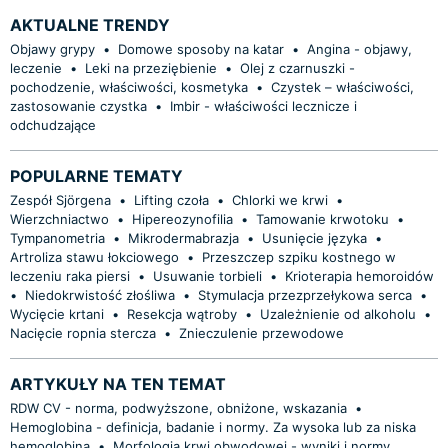
AKTUALNE TRENDY
Objawy grypy
•
Domowe sposoby na katar
•
Angina - objawy,
leczenie
•
Leki na przeziębienie
•
Olej z czarnuszki -
pochodzenie, właściwości, kosmetyka
•
Czystek – właściwości,
zastosowanie czystka
•
Imbir - właściwości lecznicze i
odchudzające
POPULARNE TEMATY
Zespół Sjörgena
•
Lifting czoła
•
Chlorki we krwi
•
Wierzchniactwo
•
Hipereozynofilia
•
Tamowanie krwotoku
•
Tympanometria
•
Mikrodermabrazja
•
Usunięcie języka
•
Artroliza stawu łokciowego
•
Przeszczep szpiku kostnego w
leczeniu raka piersi
•
Usuwanie torbieli
•
Krioterapia hemoroidów
•
Niedokrwistość złośliwa
•
Stymulacja przezprzełykowa serca
•
Wycięcie krtani
•
Resekcja wątroby
•
Uzależnienie od alkoholu
•
Nacięcie ropnia stercza
•
Znieczulenie przewodowe
ARTYKUŁY NA TEN TEMAT
​RDW CV - norma, podwyższone, obniżone, wskazania
•
Hemoglobina - definicja, badanie i normy. Za wysoka lub za niska
hemoglobina
•
Morfologia krwi obwodowej - wyniki i normy,