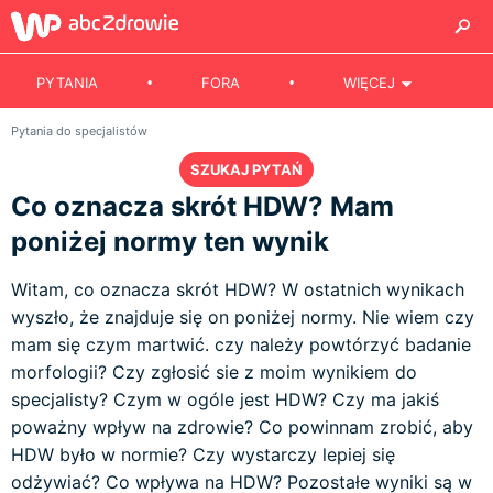
PYTANIA
FORA
WIĘCEJ
Pytania do specjalistów
SZUKAJ PYTAŃ
Co oznacza skrót HDW? Mam
poniżej normy ten wynik
Witam, co oznacza skrót HDW? W ostatnich wynikach
wyszło, że znajduje się on poniżej normy. Nie wiem czy
mam się czym martwić. czy należy powtórzyć badanie
morfologii? Czy zgłosić sie z moim wynikiem do
specjalisty? Czym w ogóle jest HDW? Czy ma jakiś
poważny wpływ na zdrowie? Co powinnam zrobić, aby
HDW było w normie? Czy wystarczy lepiej się
odżywiać? Co wpływa na HDW? Pozostałe wyniki są w