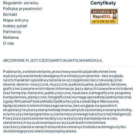
Certyfikaty
Regulamin serwisu
Polityka prywatności
Kontakt
Mapa witryny
Indeks pytań
Partnerzy
Reklama
O nas
ABCZDROWIE.PL JEST CZĘŚCIĄ WIRTUALNA POLSKA MEDIA S.A.
Pobieranie, zwielokrotnianie, przechowywanie lub jakiekolwiek inne
wykorzystywanie treści dostępnych w niniejszym serwisie - bez względu
na ich charakter i sposób wyrażenia (w szczególności lecz nie wyłącznie:
słowne, słowno-muzyczne, muzyczne, audiowizualne, audialne, tekstowe,
graficzne i zawarte w nich dane i informacje, bazy danych i zawarte w nich dane)
oraz formę (np. literackie, publicystyczne, naukowe, kartograficzne, programy
komputerowe, plastyczne, fotograficzne) wymaga uprzedniej i jednoznacznej
zgody Wirtualna Polska Media Spółka Akcyjna z siedzibą w Warszawie,
będącej właścicielem niniejszego serwisu, bez względu na sposób ich
eksploracji i wykorzystaną metodę (manualną lub zautomatyzowaną technikę,
w tym z użyciem programów uczenia maszynowego lub sztucznej inteligencji).
Powyższe zastrzeżenie nie dotyczy wykorzystywania jedynie w celu
ułatwienia ich wyszukiwania przez wyszukiwarki internetowe
oraz korzystania w ramach stosunków umownych lub dozwolonego użytku
określonego przez właściwe przepisy prawa.