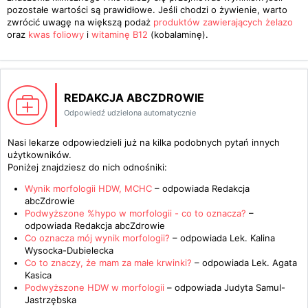
pozostałe wartości są prawidłowe. Jeśli chodzi o żywienie, warto
zwrócić uwagę na większą podaż
produktów zawierających żelazo
oraz
kwas foliowy
i
witaminę B12
(kobalaminę).
REDAKCJA ABCZDROWIE
Odpowiedź udzielona automatycznie
Nasi lekarze odpowiedzieli już na kilka podobnych pytań innych
użytkowników.
Poniżej znajdziesz do nich odnośniki:
Wynik morfologii HDW, MCHC
– odpowiada
Redakcja
abcZdrowie
Podwyższone %hypo w morfologii - co to oznacza?
–
odpowiada
Redakcja abcZdrowie
Co oznacza mój wynik morfologii?
– odpowiada
Lek. Kalina
Wysocka-Dubielecka
Co to znaczy, że mam za małe krwinki?
– odpowiada
Lek. Agata
Kasica
Podwyższone HDW w morfologii
– odpowiada
Judyta Samul-
Jastrzębska