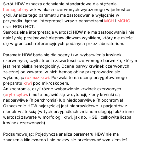
Skrót HDW oznacza odchylenie standardowe dla stężenia
hemoglobiny
w krwinkach czerwonych wyrażonego w jednostce
g/dl. Analiza tego parametru ma zastosowanie wyłącznie w
przypadku łącznej interpretacji wraz z parametrami
MCH
i
MCHC
oraz HGB i HCT.
Samodzielna interpretacja wartości HDW nie ma zastosowania i nie
należy się przejmować nieprawidłowym wynikiem, który nie mieści
się w granicach referencyjnych podanych przez laboratorium.
Parametr HDW bada się dla oceny tzw. wybarwienia krwinek
czerwonych, czyli stopnia zawartości czerwonego barwnika, którym
jest hem białka hemoglobiny. Ocenę barwy krwinek czerwonych
zależnej od zawartej w nich hemoglobiny przeprowadza się
wykonując
rozmaz krwi
. Pozwala to na ocenę przygotowanego
preparatu
krwi
pod mikroskopem.
Anizochromia, czyli różne wybarwienie krwinek czerwonych
(
erytrocytów
) może pojawić się w sytuacji, kiedy krwinki są
nadbarwliwe (hiperchromia) lub niedobarwliwe (hipochromia).
Oznaczenie HDW najczęściej jest nieprawidłowe u pacjentów z
niedokrwistością (w tych przypadkach zmianom ulegają także inne
wartości zawarte w morfologii krwi, jak np. HGB i całkowita liczba
krwinek czerwonych).
Podsumowując: Pojedyncza analiza parametru HDW nie ma
znaczenia klinicznego i nie należy się przejmować wynikiem jeśli