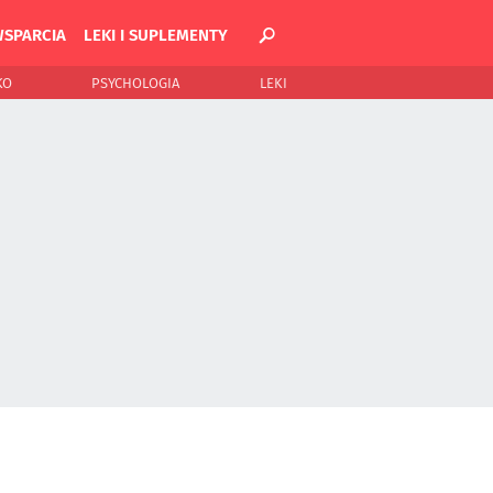
WSPARCIA
LEKI I SUPLEMENTY
KO
PSYCHOLOGIA
LEKI