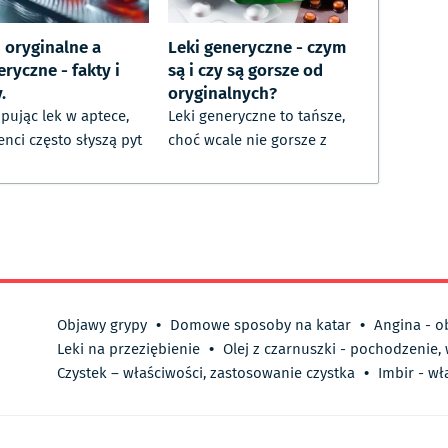
i oryginalne a
Leki generyczne - czym
ryczne - fakty i
są i czy są gorsze od
.
oryginalnych?
pując lek w aptece,
Leki generyczne to tańsze,
enci często słyszą pyt
choć wcale nie gorsze z
Objawy grypy
•
Domowe sposoby na katar
•
Angina - o
Leki na przeziębienie
•
Olej z czarnuszki - pochodzenie,
Czystek – właściwości, zastosowanie czystka
•
Imbir - wł