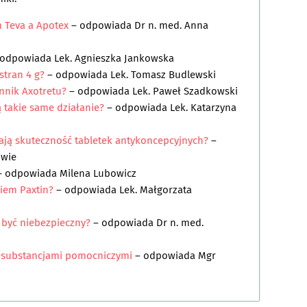
 Teva a Apotex
– odpowiada
Dr n. med. Anna
 odpowiada
Lek. Agnieszka Jankowska
stran 4 g?
– odpowiada
Lek. Tomasz Budlewski
nnik Axotretu?
– odpowiada
Lek. Paweł Szadkowski
ją takie same działanie?
– odpowiada
Lek. Katarzyna
ają skuteczność tabletek antykoncepcyjnych?
–
owie
– odpowiada
Milena Lubowicz
kiem Paxtin?
– odpowiada
Lek. Małgorzata
 być niebezpieczny?
– odpowiada
Dr n. med.
i substancjami pomocniczymi
– odpowiada
Mgr