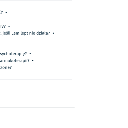
ć?
•
IV?
•
, jeśli Lemilept nie działa?
•
sychoterapię?
•
farmakoterapii?
•
czone?