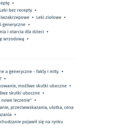
ceptę
•
Leki bez recepty
•
eciwzakrzepowe
•
Leki ziołowe
•
i generyczne
•
a i otarcia dla dzieci
•
obę wrzodową
•
ne a generyczne - fakty i mity.
•
?
•
wkowanie, możliwe skutki uboczne
•
liwe skutki uboczne
•
m nowe leczenie"
•
anie, przeciwwskazania, ulotka, cena
azania
•
dchudzanie pojawił się na rynku