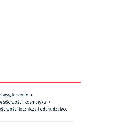
bjawy, leczenie
•
 właściwości, kosmetyka
•
aściwości lecznicze i odchudzające