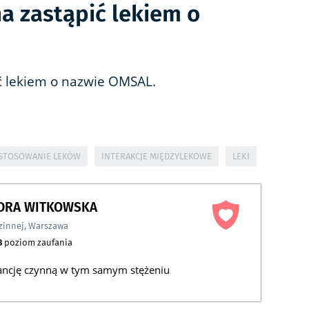
 zastąpić lekiem o
 lekiem o nazwie OMSAL.
STOSOWANIE LEKÓW
INTERAKCJE MIĘDZYLEKOWE
LEKI
NDRA WITKOWSKA
zinnej
,
Warszawa
8
poziom zaufania
tancję czynną w tym samym stężeniu