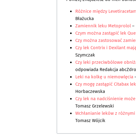
Różnice między Levetiracetam
Błażucka
Zamiennik leku Metoprolol
–
Czym można zastąpić lek Que
Czy można zastosować zamie
Czy lek Contrix i Dexilant ma
Szymczak
Czy leki przeciwbólowe obniż
odpowiada
Redakcja abcZdr
Leki na kolkę u niemowlęcia
Czy mogę zastąpić Citabax le
Horbaczewska
Czy lek na nadciśnienie może
Tomasz Grzelewski
Wchłanianie leków z różnym
Tomasz Wójcik