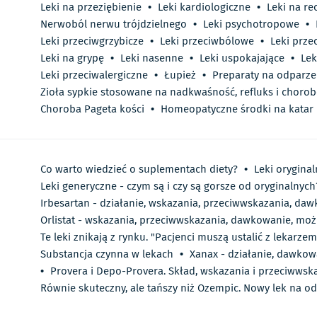
Leki na przeziębienie
•
Leki kardiologiczne
•
Leki na re
Nerwoból nerwu trójdzielnego
•
Leki psychotropowe
•
Leki przeciwgrzybicze
•
Leki przeciwbólowe
•
Leki prz
Leki na grypę
•
Leki nasenne
•
Leki uspokajające
•
Lek
Leki przeciwalergiczne
•
Łupież
•
Preparaty na odparzeni
Zioła sypkie stosowane na nadkwaśność, refluks i chor
Choroba Pageta kości
•
Homeopatyczne środki na katar
Co warto wiedzieć o suplementach diety?
•
Leki oryginal
Leki generyczne - czym są i czy są gorsze od oryginalnych
Irbesartan - działanie, wskazania, przeciwwskazania, da
Orlistat - wskazania, przeciwwskazania, dawkowanie, moż
Te leki znikają z rynku. "Pacjenci muszą ustalić z lekarze
Substancja czynna w lekach
•
Xanax - działanie, dawkow
•
Provera i Depo-Provera. Skład, wskazania i przeciwwsk
Równie skuteczny, ale tańszy niż Ozempic. Nowy lek na o