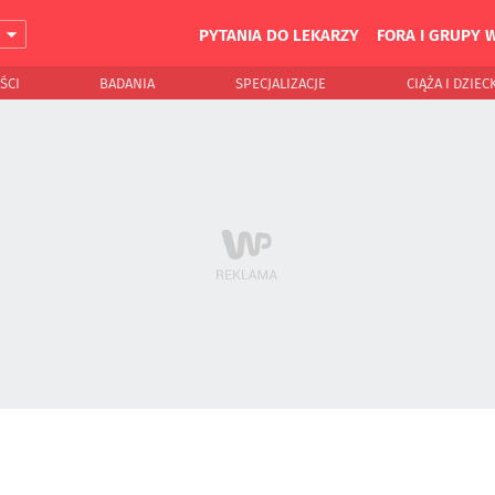
PYTANIA DO LEKARZY
FORA I GRUPY 
J
ŚCI
BADANIA
SPECJALIZACJE
CIĄŻA I DZIEC