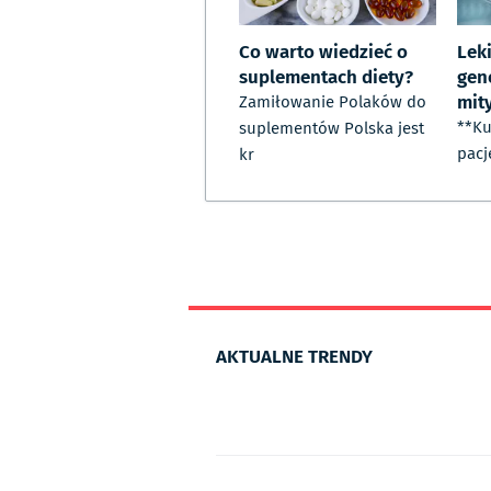
Co warto wiedzieć o
Lek
suplementach diety?
gene
mity
Zamiłowanie Polaków do
**Ku
suplementów Polska jest
pacj
kr
AKTUALNE TRENDY