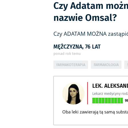
Czy Adatam można
nazwie Omsal?
Czy ADATAM MOŻNA zastąpić
MĘŻCZYZNA, 76 LAT
ponad rok temu
FARMAKOTERAPIA
FARMAKOLOGIA
LEK. ALEKSA
Lekarz medycyny rod
9
Oba leki zawierają tą samą subs