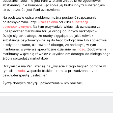
substancji. Jeśli nie jest Pani w stanie znieść kilkutygodniowej
abstynencji, nie kompensując sobie jej braku innymi substancjami,
to oznacza, że jest Pani uzależniona.
Na podstawie opisu problemu można postawić rozpoznanie
politoksykomanii, czyli
uzależnienia
od kilku
substancji
psychoaktywnych
. Na tym przykładzie widać, jak uznawana za
,,bezpieczną" marihuana toruje drogę do innych narkotyków.
Dzieje się tak dlatego, że osoby sięgające po jakiekolwiek
substancje psychoaktywne są do tego biologicznie lub społecznie
predysponowane, ale również dlatego, że narkotyki, w tym
marihuana, wywierają specyficzne działanie na
mózg
. Zdobywanie
marihuany wiąże się również z uzyskaniem dostępu do nielegalnego
źródła sprzedaży narkotyków.
Oczywiście ma Pani szansę na ,,wyjście z tego bagna", pomoże w
tym silna
wola
, wsparcie bliskich i terapia prowadzona przez
psychoterapeutę uzależnień.
Życzę dobrych decyzji i powodzenia w ich realizacji.