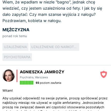
Wiem, że wpadłam w niezłe "bagno", jednak chcę
wiedzieć, czy jestem uzależniona od fety. I jak by się
dało zapytać: Czy mam szanse wyjścia z nałogu?
Pozdrawiam, kobieta w nałogu.
MĘŻCZYZNA
ponad rok temu
UZALEŻNIENIA
UZALEŻNIENIE OD NARKOTYKÓW
PSYCHOTERAPIA
AGNIESZKA JAMROŻY
Psychiatra
,
Warszawa
93
poziom zaufania
Witam!
Aby uzyskać odpowiedź na swoje pytanie, proszę spróbować przez
najbliższy miesiąc nie używać w ogóle amfetaminy. Jednocześnie
proszę nie zwięszać dawek ani częstości stosowania pozostałych