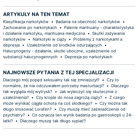
ARTYKUŁY NA TEN TEMAT
Klasyfikacja narkotyków
•
Badania na obecność narkotyków
•
Zachowanie po narkotykach
•
Palenie marihuany - charakterystyka
i działanie narkotyku, marihuana medyczna
•
Skutki zażywania
narkotyków
•
Narkotyki w ciąży
•
Problemy z narkotykami a
depresja
•
Uzależnienie od środków odurzających
•
Halucynogeny - działanie, skutki uboczne, uzależnienie od
substancji halucynogennych
•
Depresja po narkotykach
NAJNOWSZE PYTANIA Z TEJ SPECJALIZACJI
Dlaczego mój popęd seksualny tak się zmniejszył?
•
Czy to
normalne, że nie odczuwałem potrzeby masturbacji?
•
Dlaczego
tak wygląda mój wytrysk?
•
Jak wyleczyć się skutecznie z
uzależnienia?
•
Czy krople do nosa zagrożą ciąży?
•
Z czego
może wynikać ciągła ochota na coś słodkiego?
•
Czy można tak
długo stosować Lorafen?
•
Czy muszę mieć zaświadczenie od
psychiatry?
•
Co oznacza ten wynik badania po gastroskopii u 24-
latki?
•
Dlaczego muszę tak długo sypiać?