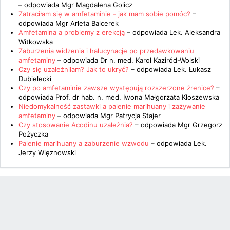
– odpowiada
Mgr Magdalena Golicz
Zatraciłam się w amfetaminie - jak mam sobie pomóc?
–
odpowiada
Mgr Arleta Balcerek
Amfetamina a problemy z erekcją
– odpowiada
Lek. Aleksandra
Witkowska
Zaburzenia widzenia i halucynacje po przedawkowaniu
amfetaminy
– odpowiada
Dr n. med. Karol Kaziród-Wolski
Czy się uzależniłam? Jak to ukryć?
– odpowiada
Lek. Łukasz
Dubielecki
Czy po amfetaminie zawsze występują rozszerzone źrenice?
–
odpowiada
Prof. dr hab. n. med. Iwona Małgorzata Kłoszewska
Niedomykalność zastawki a palenie marihuany i zażywanie
amfetaminy
– odpowiada
Mgr Patrycja Stajer
Czy stosowanie Acodinu uzależnia?
– odpowiada
Mgr Grzegorz
Pożyczka
Palenie marihuany a zaburzenie wzwodu
– odpowiada
Lek.
Jerzy Więznowski