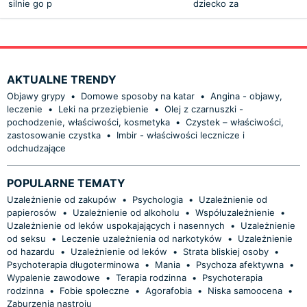
silnie go p
dziecko za
AKTUALNE TRENDY
Objawy grypy
•
Domowe sposoby na katar
•
Angina - objawy,
leczenie
•
Leki na przeziębienie
•
Olej z czarnuszki -
pochodzenie, właściwości, kosmetyka
•
Czystek – właściwości,
zastosowanie czystka
•
Imbir - właściwości lecznicze i
odchudzające
POPULARNE TEMATY
Uzależnienie od zakupów
•
Psychologia
•
Uzależnienie od
papierosów
•
Uzależnienie od alkoholu
•
Współuzależnienie
•
Uzależnienie od leków uspokajających i nasennych
•
Uzależnienie
od seksu
•
Leczenie uzależnienia od narkotyków
•
Uzależnienie
od hazardu
•
Uzależnienie od leków
•
Strata bliskiej osoby
•
Psychoterapia długoterminowa
•
Mania
•
Psychoza afektywna
•
Wypalenie zawodowe
•
Terapia rodzinna
•
Psychoterapia
rodzinna
•
Fobie społeczne
•
Agorafobia
•
Niska samoocena
•
Zaburzenia nastroju