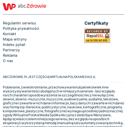
Certyfikaty
Regulamin serwisu
Polityka prywatności
Kontakt
Mapa witryny
Indeks pytań
Partnerzy
Reklama
O nas
ABCZDROWIE.PL JEST CZĘŚCIĄ WIRTUALNA POLSKA MEDIA S.A.
Pobieranie, zwielokrotnianie, przechowywanie lub jakiekolwiek inne
wykorzystywanie treści dostępnych w niniejszym serwisie - bez względu
na ich charakter i sposób wyrażenia (w szczególności lecz nie wyłącznie:
słowne, słowno-muzyczne, muzyczne, audiowizualne, audialne, tekstowe,
graficzne i zawarte w nich dane i informacje, bazy danych i zawarte w nich dane)
oraz formę (np. literackie, publicystyczne, naukowe, kartograficzne, programy
komputerowe, plastyczne, fotograficzne) wymaga uprzedniej i jednoznacznej
zgody Wirtualna Polska Media Spółka Akcyjna z siedzibą w Warszawie,
będącej właścicielem niniejszego serwisu, bez względu na sposób ich
eksploracji i wykorzystaną metodę (manualną lub zautomatyzowaną technikę,
w tym z użyciem programów uczenia maszynowego lub sztucznej inteligencji).