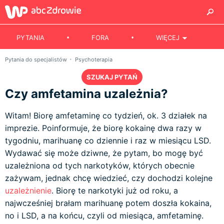
PYTANIA
FORA
WIĘCEJ
Pytania do specjalistów
Psychoterapia
SZUKAJ PYTAŃ
Czy amfetamina uzależnia?
Witam! Biorę amfetaminę co tydzień, ok. 3 działek na
imprezie. Poinformuje, że biorę kokainę dwa razy w
tygodniu, marihuanę co dziennie i raz w miesiącu LSD.
Wydawać się może dziwne, że pytam, bo mogę być
uzależniona od tych narkotyków, których obecnie
zażywam, jednak chcę wiedzieć, czy dochodzi kolejne
uzależnienie
. Biorę te narkotyki już od roku, a
najwcześniej brałam marihuanę potem doszła kokaina,
no i LSD, a na końcu, czyli od miesiąca, amfetaminę.