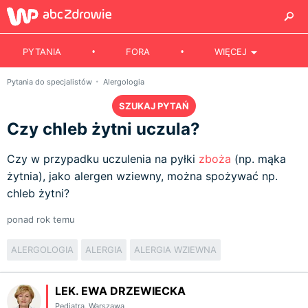
PYTANIA
FORA
WIĘCEJ
Pytania do specjalistów
Alergologia
SZUKAJ PYTAŃ
Czy chleb żytni uczula?
Czy w przypadku uczulenia na pyłki
zboża
(np. mąka
żytnia), jako alergen wziewny, można spożywać np.
chleb żytni?
ponad rok temu
ALERGOLOGIA
ALERGIA
ALERGIA WZIEWNA
LEK. EWA DRZEWIECKA
Pediatra
,
Warszawa