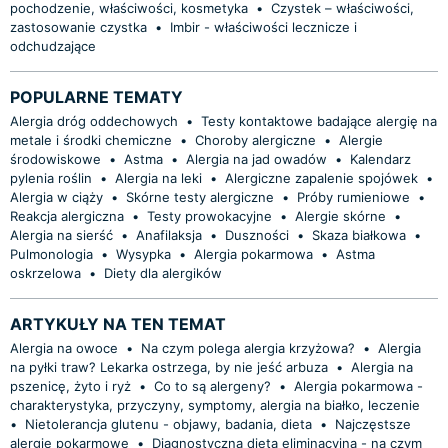
pochodzenie, właściwości, kosmetyka
•
Czystek – właściwości,
zastosowanie czystka
•
Imbir - właściwości lecznicze i
odchudzające
POPULARNE TEMATY
Alergia dróg oddechowych
•
Testy kontaktowe badające alergię na
metale i środki chemiczne
•
Choroby alergiczne
•
Alergie
środowiskowe
•
Astma
•
Alergia na jad owadów
•
Kalendarz
pylenia roślin
•
Alergia na leki
•
Alergiczne zapalenie spojówek
•
Alergia w ciąży
•
Skórne testy alergiczne
•
Próby rumieniowe
•
Reakcja alergiczna
•
Testy prowokacyjne
•
Alergie skórne
•
Alergia na sierść
•
Anafilaksja
•
Duszności
•
Skaza białkowa
•
Pulmonologia
•
Wysypka
•
Alergia pokarmowa
•
Astma
oskrzelowa
•
Diety dla alergików
ARTYKUŁY NA TEN TEMAT
Alergia na owoce
•
Na czym polega alergia krzyżowa?
•
Alergia
na pyłki traw? Lekarka ostrzega, by nie jeść arbuza
•
Alergia na
pszenicę, żyto i ryż
•
Co to są alergeny?
•
Alergia pokarmowa -
charakterystyka, przyczyny, symptomy, alergia na białko, leczenie
•
Nietolerancja glutenu - objawy, badania, dieta
•
Najczęstsze
alergie pokarmowe
•
Diagnostyczna dieta eliminacyjna - na czym