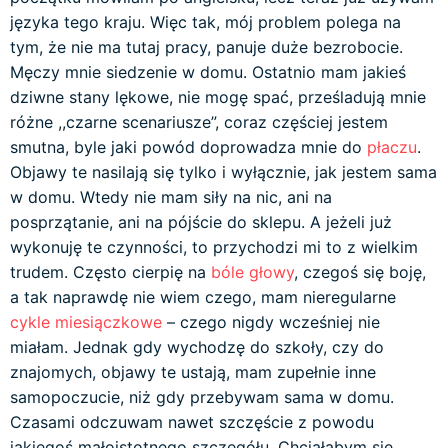
języka tego kraju. Więc tak, mój problem polega na
tym, że nie ma tutaj pracy, panuje duże bezrobocie.
Męczy mnie siedzenie w domu. Ostatnio mam jakieś
dziwne stany lękowe, nie mogę spać, prześladują mnie
różne ,,czarne scenariusze”, coraz częściej jestem
smutna, byle jaki powód doprowadza mnie do
płaczu
.
Objawy te nasilają się tylko i wyłącznie, jak jestem sama
w domu. Wtedy nie mam siły na nic, ani na
posprzątanie, ani na pójście do sklepu. A jeżeli już
wykonuję te czynności, to przychodzi mi to z wielkim
trudem. Często cierpię na
bóle głowy
, czegoś się boję,
a tak naprawdę nie wiem czego, mam nieregularne
cykle miesiączkowe
– czego nigdy wcześniej nie
miałam. Jednak gdy wychodzę do szkoły, czy do
znajomych, objawy te ustają, mam zupełnie inne
samopoczucie, niż gdy przebywam sama w domu.
Czasami odczuwam nawet szczęście z powodu
jakiegoś małoistotnego szczegółu. Chciałabym się