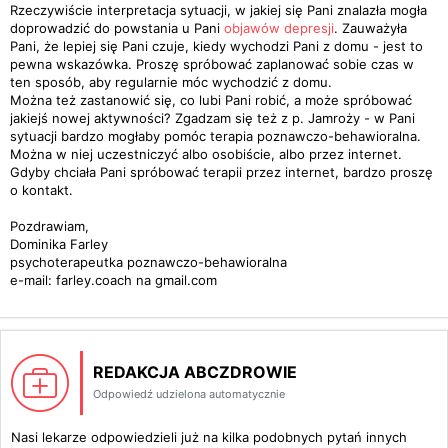
Rzeczywiście interpretacja sytuacji, w jakiej się Pani znalazła mogła
doprowadzić do powstania u Pani
objawów depresji
. Zauważyła
Pani, że lepiej się Pani czuje, kiedy wychodzi Pani z domu - jest to
pewna wskazówka. Proszę spróbować zaplanować sobie czas w
ten sposób, aby regularnie móc wychodzić z domu.
Można też zastanowić się, co lubi Pani robić, a może spróbować
jakiejś nowej aktywności? Zgadzam się też z p. Jamroży - w Pani
sytuacji bardzo mogłaby pomóc terapia poznawczo-behawioralna.
Można w niej uczestniczyć albo osobiście, albo przez internet.
Gdyby chciała Pani spróbować terapii przez internet, bardzo proszę
o kontakt.
Pozdrawiam,
Dominika Farley
psychoterapeutka poznawczo-behawioralna
e-mail: farley.coach na gmail.com
REDAKCJA ABCZDROWIE
Odpowiedź udzielona automatycznie
Nasi lekarze odpowiedzieli już na kilka podobnych pytań innych