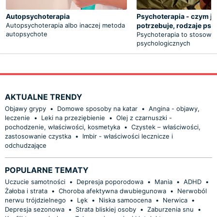
Autopsychoterapia
Psychoterapia - czym jest
Autopsychoterapia albo inaczej metoda
potrzebuje, rodzaje psy
autopsychote
Psychoterapia to stosowa
psychologicznych
AKTUALNE TRENDY
Objawy grypy
•
Domowe sposoby na katar
•
Angina - objawy,
leczenie
•
Leki na przeziębienie
•
Olej z czarnuszki -
pochodzenie, właściwości, kosmetyka
•
Czystek – właściwości,
zastosowanie czystka
•
Imbir - właściwości lecznicze i
odchudzające
POPULARNE TEMATY
Uczucie samotności
•
Depresja poporodowa
•
Mania
•
ADHD
•
Żałoba i strata
•
Choroba afektywna dwubiegunowa
•
Nerwoból
nerwu trójdzielnego
•
Lęk
•
Niska samoocena
•
Nerwica
•
Depresja sezonowa
•
Strata bliskiej osoby
•
Zaburzenia snu
•