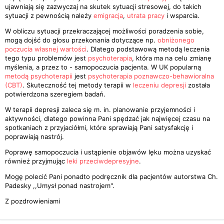
ujawniają się zazwyczaj na skutek sytuacji stresowej, do takich
sytuacji z pewnością należy
emigracja
,
utrata pracy
i wsparcia.
W obliczu sytuacji przekraczającej możliwości poradzenia sobie,
mogą dojść do głosu przekonania dotyczące np.
obniżonego
poczucia własnej wartości
. Dlatego podstawową metodą leczenia
tego typu problemów jest
psychoterapia
, która ma na celu zmianę
myślenia, a przez to - samopoczucia pacjenta. W UK popularną
metodą psychoterapii
jest
psychoterapia poznawczo-behawioralna
(CBT)
. Skuteczność tej metody terapii w
leczeniu depresji
została
potwierdzona szeregiem badań.
W terapii depresji zaleca się m. in. planowanie przyjemności i
aktywności, dlatego powinna Pani spędzać jak najwięcej czasu na
spotkaniach z przyjaciółmi, które sprawiają Pani satysfakcję i
poprawiają nastrój.
Poprawę samopoczucia i ustąpienie objawów lęku można uzyskać
również przyjmując
leki przeciwdepresyjne
.
Mogę polecić Pani ponadto podręcznik dla pacjentów autorstwa Ch.
Padesky ,,Umysł ponad nastrojem".
Z pozdrowieniami