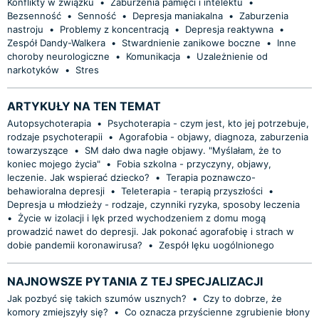
Konflikty w związku
•
Zaburzenia pamięci i intelektu
•
Bezsenność
•
Senność
•
Depresja maniakalna
•
Zaburzenia
nastroju
•
Problemy z koncentracją
•
Depresja reaktywna
•
Zespół Dandy-Walkera
•
Stwardnienie zanikowe boczne
•
Inne
choroby neurologiczne
•
Komunikacja
•
Uzależnienie od
narkotyków
•
Stres
ARTYKUŁY NA TEN TEMAT
Autopsychoterapia
•
Psychoterapia - czym jest, kto jej potrzebuje,
rodzaje psychoterapii
•
Agorafobia - objawy, diagnoza, zaburzenia
towarzyszące
•
SM dało dwa nagłe objawy. "Myślałam, że to
koniec mojego życia"
•
Fobia szkolna - przyczyny, objawy,
leczenie. Jak wspierać dziecko?
•
Terapia poznawczo-
behawioralna depresji
•
Teleterapia - terapią przyszłości
•
Depresja u młodzieży - rodzaje, czynniki ryzyka, sposoby leczenia
•
Życie w izolacji i lęk przed wychodzeniem z domu mogą
prowadzić nawet do depresji. Jak pokonać agorafobię i strach w
dobie pandemii koronawirusa?
•
Zespół lęku uogólnionego
NAJNOWSZE PYTANIA Z TEJ SPECJALIZACJI
Jak pozbyć się takich szumów usznych?
•
Czy to dobrze, że
komory zmiejszyły się?
•
Co oznacza przyścienne zgrubienie błony