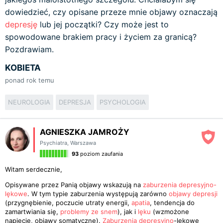
dowiedzieć, czy opisane przeze mnie objawy oznaczają
depresję
lub jej początki? Czy może jest to
spowodowane brakiem pracy i życiem za granicą?
Pozdrawiam.
KOBIETA
ponad rok temu
NEUROLOGIA
DEPRESJA
PSYCHOLOGIA
AGNIESZKA JAMROŻY
Psychiatra
,
Warszawa
93
poziom zaufania
Witam serdecznie,
Opisywane przez Panią objawy wskazują na
zaburzenia depresyjno-
lękowe
. W tym typie zaburzenia występują zarówno
objawy depresji
(przygnębienie, poczucie utraty energii,
apatia
, tendencja do
zamartwiania się,
problemy ze snem
), jak i
lęku
(wzmożone
napięcie, objawy somatyczne).
Zaburzenia depresyjno
-lękowe