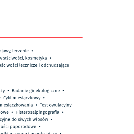
bjawy, leczenie
•
 właściwości, kosmetyka
•
aściwości lecznicze i odchudzające
ąży
•
Badanie ginekologiczne
•
•
Cykl miesiączkowy
•
miesiączkowania
•
Test owulacyjny
iowe
•
Histerosalpingografia
•
cyjne do siwych włosów
•
wości poporodowe
•
odki nasenne i uspokajające
•