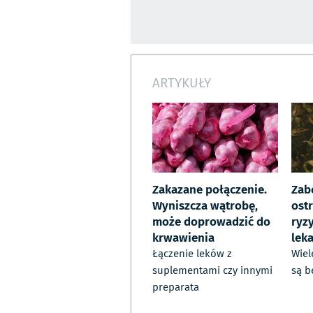
ARTYKUŁY
Zakazane połączenie.
Zab
Wyniszcza wątrobę,
ost
może doprowadzić do
ryzy
krwawienia
lek
Łączenie leków z
Wiel
suplementami czy innymi
są b
preparata