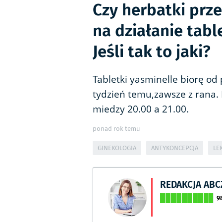
Czy herbatki prz
na działanie tab
Jeśli tak to jaki?
Tabletki yasminelle biorę od
tydzień temu,zawsze z rana
miedzy 20.00 a 21.00.
ponad rok temu
GINEKOLOGIA
ANTYKONCEPCJA
LE
REDAKCJA AB
9