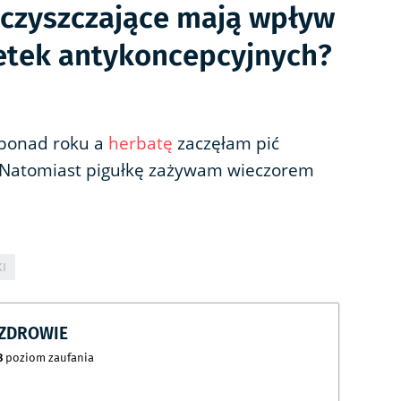
eczyszczające mają wpływ
letek antykoncepcyjnych?
 ponad roku a
herbatę
zaczęłam pić
. Natomiast pigułkę zażywam wieczorem
KI
CZDROWIE
8
poziom zaufania