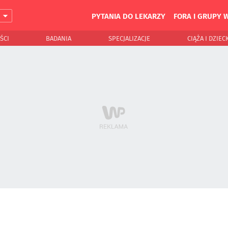
PYTANIA DO LEKARZY
FORA I GRUPY 
J
ŚCI
BADANIA
SPECJALIZACJE
CIĄŻA I DZIEC