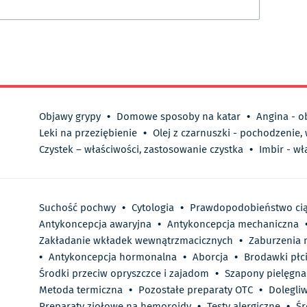
Objawy grypy
•
Domowe sposoby na katar
•
Angina - o
Leki na przeziębienie
•
Olej z czarnuszki - pochodzenie,
Czystek – właściwości, zastosowanie czystka
•
Imbir - wł
Suchość pochwy
•
Cytologia
•
Prawdopodobieństwo ci
Antykoncepcja awaryjna
•
Antykoncepcja mechaniczna
Zakładanie wkładek wewnątrzmacicznych
•
Zaburzenia 
•
Antykoncepcja hormonalna
•
Aborcja
•
Brodawki płc
Środki przeciw opryszczce i zajadom
•
Szapony pielęgna
Metoda termiczna
•
Pozostałe preparaty OTC
•
Dolegli
Preparaty ziołowe na hemoroidy
•
Testy alergiczne
•
Śr