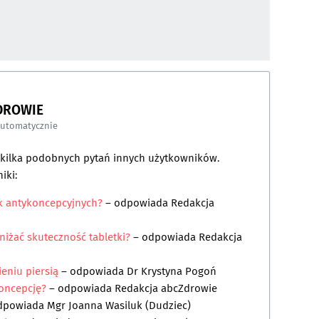
DROWIE
automatycznie
a kilka podobnych pytań innych użytkowników.
iki:
ek antykoncepcyjnych?
– odpowiada
Redakcja
iżać skuteczność tabletki?
– odpowiada
Redakcja
eniu piersią
– odpowiada
Dr Krystyna Pogoń
koncepcję?
– odpowiada
Redakcja abcZdrowie
dpowiada
Mgr Joanna Wasiluk (Dudziec)