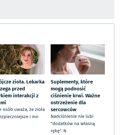
ójcze zioła. Lekarka
Suplementy, które
rzega przed
mogą podnosić
kiem interakcji z
ciśnienie krwi. Ważne
ami
ostrzeżenie dla
sercowców
e osób uważa, że zioła
Nadciśnienie nie lubi
ezpieczniejsze i mn
"dodatków na własną
rękę". N