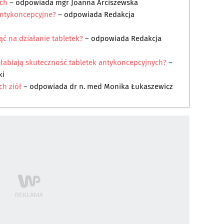
ych
– odpowiada
mgr Joanna Arciszewska
 antykoncepcyjne?
– odpowiada
Redakcja
ć na działanie tabletek?
– odpowiada
Redakcja
łabiają skuteczność tabletek antykoncepcyjnych?
–
ki
ch ziół
– odpowiada
dr n. med Monika Łukaszewicz