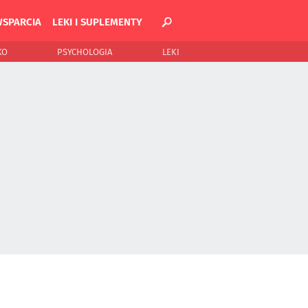
WSPARCIA
LEKI I SUPLEMENTY
KO
PSYCHOLOGIA
LEKI