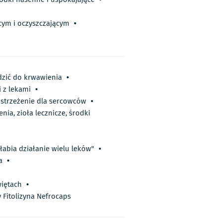
cym i oczyszczającym
•
zić do krwawienia
•
i z lekami
•
ostrzeżenie dla sercowców
•
nia, zioła lecznicze, środki
łabia działanie wielu leków"
•
a
•
więtach
•
y Fitolizyna Nefrocaps