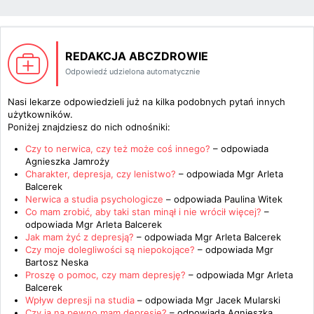
REDAKCJA ABCZDROWIE
Odpowiedź udzielona automatycznie
Nasi lekarze odpowiedzieli już na kilka podobnych pytań innych
użytkowników.
Poniżej znajdziesz do nich odnośniki:
Czy to nerwica, czy też może coś innego?
– odpowiada
Agnieszka Jamroży
Charakter, depresja, czy lenistwo?
– odpowiada
Mgr Arleta
Balcerek
Nerwica a studia psychologicze
– odpowiada
Paulina Witek
Co mam zrobić, aby taki stan minął i nie wrócił więcej?
–
odpowiada
Mgr Arleta Balcerek
Jak mam żyć z depresją?
– odpowiada
Mgr Arleta Balcerek
Czy moje dolegliwości są niepokojące?
– odpowiada
Mgr
Bartosz Neska
Proszę o pomoc, czy mam depresję?
– odpowiada
Mgr Arleta
Balcerek
Wpływ depresji na studia
– odpowiada
Mgr Jacek Mularski
Czy ja na pewno mam depresję?
– odpowiada
Agnieszka