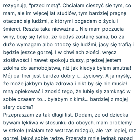
rezygnuję, "przed metą". Chciałam cieszyć sie tym, co
mam, ale im więcej lat studiów, tym bardziej pragnę
otaczać się ludźmi, z którymi pogadam o życiu i
śmierci. Reszta taka nieważna... Nie mam poczucia
winy, boję się tylko, że kiedyś zostanę sama, bo za
dużo wymagam albo otoczę się ludźmi, jacy się trafią i
będzie jeszce gorzej. I w chwilach złości, wręcz
złośliwości i nawet spokoju duszy, prędzej jestem
zdolna do samobójstwa, niż jak kiedyś byłam smutna!
Mój partner jest bardzo dobry i... życiowy. A ja myślę,
że może jakbym była zdrowa i nikt by się nie musiał
mną opiekować i znosić tego, że lubię się zamknąć w
sobie czasem to... byłabym z kimś... bardziej z mojej
sfery ducha?
Przepraszam za tak długi list. Dodam, że od dziecka
bywam lękliwa w stosunku do obcych, mam problemy
w szkole (miałam też wstrząs mózgu), ale raz lepiej, raz
gorzej, jakoś sobie radzę. Przeraża mnie jednak napad