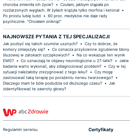
choroba zmieniła ich życie?
•
Czułam, jakbym stąpała po
rozżarzonych węglach. W żyłach krążyła tylko morfina i ketonal
•
Po prostu lubię ludzi
•
60 proc. medyków nie daje rady
psychicznie. "Chciałam zniknąć"
NAJNOWSZE PYTANIA Z TEJ SPECJALIZACJI
Jak pozbyć się takich szumów usznych?
•
Czy to dobrze, że
komory zmiejszyły się?
•
Co oznacza przyścienne zgrubienie błony
śluzowej w zatokach szczękowych?
•
Na co wskazuje ten wynik
EMG?
•
Co oznaczają te objawy neurologiczne u 27-latki?
•
Jakie
badania warto wykonać, aby zdiagnozować problem?
•
Czy w tej
sytuacji należałoby zrezygnować z tego leku?
•
Czy mogę
zastosować taką terapię po porażeniu nerwu twarzowego?
•
Dlaczego mam te bóle podudzia od dłuższego czasu?
•
Jak
zidentyfikować te zawroty głowy?
Certyfikaty
Regulamin serwisu