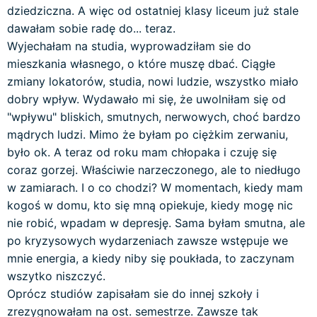
dziedziczna. A więc od ostatniej klasy liceum już stale
dawałam sobie radę do... teraz.
Wyjechałam na studia, wyprowadziłam sie do
mieszkania własnego, o które muszę dbać. Ciągłe
zmiany lokatorów, studia, nowi ludzie, wszystko miało
dobry wpływ. Wydawało mi się, że uwolniłam się od
"wpływu" bliskich, smutnych, nerwowych, choć bardzo
mądrych ludzi. Mimo że byłam po ciężkim zerwaniu,
było ok. A teraz od roku mam chłopaka i czuję się
coraz gorzej. Właściwie narzeczonego, ale to niedługo
w zamiarach. I o co chodzi? W momentach, kiedy mam
kogoś w domu, kto się mną opiekuje, kiedy mogę nic
nie robić, wpadam w depresję. Sama byłam smutna, ale
po kryzysowych wydarzeniach zawsze wstępuje we
mnie energia, a kiedy niby się poukłada, to zaczynam
wszytko niszczyć.
Oprócz studiów zapisałam sie do innej szkoły i
zrezygnowałam na ost. semestrze. Zawsze tak