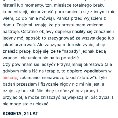
histerii lub momenty, tzn. miesiące totalnego braku
koncentracji, niemożność porozumienia się z innymi (nie
wiem, co do mnie mówią). Panika przed wyjściem z
domu. Znajomi uznają, że po prostu mam zmienne
nastroje. Ostatnio objawy depresji nasiliły się znacznie i
jedyny mój sposób to zrezygnować ze wszystkiego lub
jakoś przetrwać. Ale zaczynam dorosłe życie, chcę
znaleźć pracę, boję się, że te "napady" jednak bedą
wracać i nie umiem nic na to poradzić.
Czy powinnam sie leczyć? Przynajmniej okresowo (ale
gdybym miała iść na terapię, to dopiero wpadłabym w
histerię
, załamanie, nienawidzę takich"zlotów"). Tyle
badań przeszłam i fizycznie nigdy nic mi nie jest, a
czuję się bez sił. Nie chcę skończyć bez pracy i
przyjaciół, a może zniszczyć największą miłość życia. I
nie mogę stale uciekać.
KOBIETA, 21 LAT