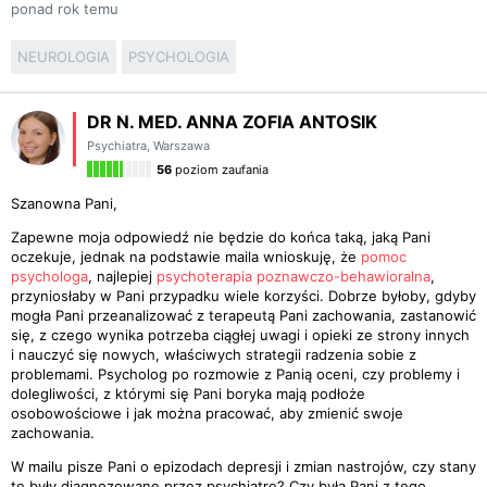
ponad rok temu
NEUROLOGIA
PSYCHOLOGIA
DR N. MED. ANNA ZOFIA ANTOSIK
Psychiatra
,
Warszawa
56
poziom zaufania
Szanowna Pani,
Zapewne moja odpowiedź nie będzie do końca taką, jaką Pani
oczekuje, jednak na podstawie maila wnioskuję, że
pomoc
psychologa
, najlepiej
psychoterapia poznawczo-behawioralna
,
przyniosłaby w Pani przypadku wiele korzyści. Dobrze byłoby, gdyby
mogła Pani przeanalizować z terapeutą Pani zachowania, zastanowić
się, z czego wynika potrzeba ciągłej uwagi i opieki ze strony innych
i nauczyć się nowych, właściwych strategii radzenia sobie z
problemami. Psycholog po rozmowie z Panią oceni, czy problemy i
dolegliwości, z którymi się Pani boryka mają podłoże
osobowościowe i jak można pracować, aby zmienić swoje
zachowania.
W mailu pisze Pani o epizodach depresji i zmian nastrojów, czy stany
te były diagnozowane przez psychiatrę? Czy była Pani z tego