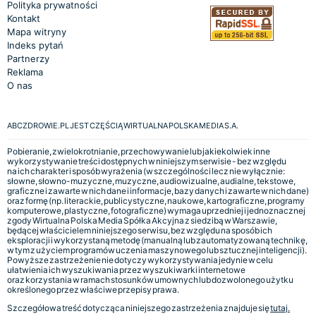
Polityka prywatności
Kontakt
Mapa witryny
Indeks pytań
Partnerzy
Reklama
O nas
ABCZDROWIE.PL JEST CZĘŚCIĄ WIRTUALNA POLSKA MEDIA S.A.
Pobieranie, zwielokrotnianie, przechowywanie lub jakiekolwiek inne
wykorzystywanie treści dostępnych w niniejszym serwisie - bez względu
na ich charakter i sposób wyrażenia (w szczególności lecz nie wyłącznie:
słowne, słowno-muzyczne, muzyczne, audiowizualne, audialne, tekstowe,
graficzne i zawarte w nich dane i informacje, bazy danych i zawarte w nich dane)
oraz formę (np. literackie, publicystyczne, naukowe, kartograficzne, programy
komputerowe, plastyczne, fotograficzne) wymaga uprzedniej i jednoznacznej
zgody Wirtualna Polska Media Spółka Akcyjna z siedzibą w Warszawie,
będącej właścicielem niniejszego serwisu, bez względu na sposób ich
eksploracji i wykorzystaną metodę (manualną lub zautomatyzowaną technikę,
w tym z użyciem programów uczenia maszynowego lub sztucznej inteligencji).
Powyższe zastrzeżenie nie dotyczy wykorzystywania jedynie w celu
ułatwienia ich wyszukiwania przez wyszukiwarki internetowe
oraz korzystania w ramach stosunków umownych lub dozwolonego użytku
określonego przez właściwe przepisy prawa.
Szczegółowa treść dotycząca niniejszego zastrzeżenia znajduje się
tutaj.