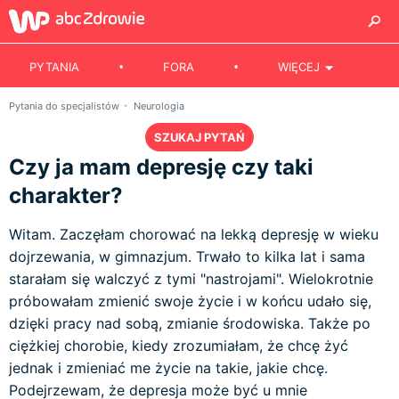
PYTANIA
FORA
WIĘCEJ
Pytania do specjalistów
Neurologia
SZUKAJ PYTAŃ
Czy ja mam depresję czy taki
charakter?
Witam. Zaczęłam chorować na lekką depresję w wieku
dojrzewania, w gimnazjum. Trwało to kilka lat i sama
starałam się walczyć z tymi "nastrojami". Wielokrotnie
próbowałam zmienić swoje życie i w końcu udało się,
dzięki pracy nad sobą, zmianie środowiska. Także po
ciężkiej chorobie, kiedy zrozumiałam, że chcę żyć
jednak i zmieniać me życie na takie, jakie chcę.
Podejrzewam, że depresja może być u mnie