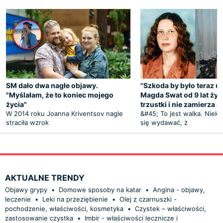
SM dało dwa nagłe objawy.
''Szkoda by było teraz um
"Myślałam, że to koniec mojego
Magda Swat od 9 lat żyj
życia"
trzustki i nie zamierza 
W 2014 roku Joanna Kriventsov nagle
&#45; To jest walka. Niek
straciła wzrok
się wydawać, ż
AKTUALNE TRENDY
Objawy grypy
•
Domowe sposoby na katar
•
Angina - objawy,
leczenie
•
Leki na przeziębienie
•
Olej z czarnuszki -
pochodzenie, właściwości, kosmetyka
•
Czystek – właściwości,
zastosowanie czystka
•
Imbir - właściwości lecznicze i