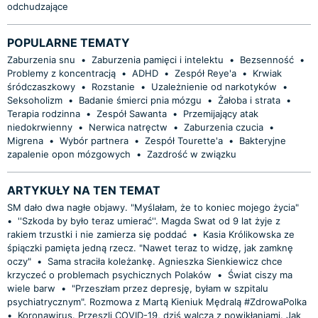
odchudzające
POPULARNE TEMATY
Zaburzenia snu
•
Zaburzenia pamięci i intelektu
•
Bezsenność
•
Problemy z koncentracją
•
ADHD
•
Zespół Reye'a
•
Krwiak
śródczaszkowy
•
Rozstanie
•
Uzależnienie od narkotyków
•
Seksoholizm
•
Badanie śmierci pnia mózgu
•
Żałoba i strata
•
Terapia rodzinna
•
Zespół Sawanta
•
Przemijający atak
niedokrwienny
•
Nerwica natręctw
•
Zaburzenia czucia
•
Migrena
•
Wybór partnera
•
Zespół Tourette'a
•
Bakteryjne
zapalenie opon mózgowych
•
Zazdrość w związku
ARTYKUŁY NA TEN TEMAT
SM dało dwa nagłe objawy. "Myślałam, że to koniec mojego życia"
•
''Szkoda by było teraz umierać''. Magda Swat od 9 lat żyje z
rakiem trzustki i nie zamierza się poddać
•
Kasia Królikowska ze
śpiączki pamięta jedną rzecz. "Nawet teraz to widzę, jak zamknę
oczy"
•
Sama straciła koleżankę. Agnieszka Sienkiewicz chce
krzyczeć o problemach psychicznych Polaków
•
Świat ciszy ma
wiele barw
•
"Przeszłam przez depresję, byłam w szpitalu
psychiatrycznym". Rozmowa z Martą Kieniuk Mędralą #ZdrowaPolka
•
Koronawirus. Przeszli COVID-19, dziś walczą z powikłaniami. Jak