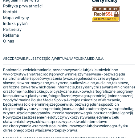
Certyfikaty
Polityka prywatności
Kontakt
Mapa witryny
Indeks pytań
Partnerzy
Reklama
O nas
ABCZDROWIE.PL JEST CZĘŚCIĄ WIRTUALNA POLSKA MEDIA S.A.
Pobieranie, zwielokrotnianie, przechowywanie lub jakiekolwiek inne
wykorzystywanie treści dostępnych w niniejszym serwisie - bez względu
na ich charakter i sposób wyrażenia (w szczególności lecz nie wyłącznie:
słowne, słowno-muzyczne, muzyczne, audiowizualne, audialne, tekstowe,
graficzne i zawarte w nich dane i informacje, bazy danych i zawarte w nich dane)
oraz formę (np. literackie, publicystyczne, naukowe, kartograficzne, programy
komputerowe, plastyczne, fotograficzne) wymaga uprzedniej i jednoznacznej
zgody Wirtualna Polska Media Spółka Akcyjna z siedzibą w Warszawie,
będącej właścicielem niniejszego serwisu, bez względu na sposób ich
eksploracji i wykorzystaną metodę (manualną lub zautomatyzowaną technikę,
w tym z użyciem programów uczenia maszynowego lub sztucznej inteligencji).
Powyższe zastrzeżenie nie dotyczy wykorzystywania jedynie w celu
ułatwienia ich wyszukiwania przez wyszukiwarki internetowe
oraz korzystania w ramach stosunków umownych lub dozwolonego użytku
określonego przez właściwe przepisy prawa.