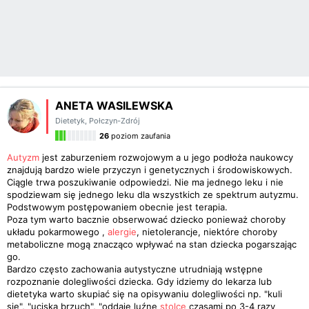
ANETA WASILEWSKA
Dietetyk
,
Połczyn-Zdrój
26
poziom zaufania
Autyzm
jest zaburzeniem rozwojowym a u jego podłoża naukowcy
znajdują bardzo wiele przyczyn i genetycznych i środowiskowych.
Ciągle trwa poszukiwanie odpowiedzi. Nie ma jednego leku i nie
spodziewam się jednego leku dla wszystkich ze spektrum autyzmu.
Podstwowym postępowaniem obecnie jest terapia.
Poza tym warto bacznie obserwować dziecko ponieważ choroby
układu pokarmowego ,
alergie
, nietolerancje, niektóre choroby
metaboliczne mogą znacząco wpływać na stan dziecka pogarszając
go.
Bardzo często zachowania autystyczne utrudniają wstępne
rozpoznanie dolegliwości dziecka. Gdy idziemy do lekarza lub
dietetyka warto skupiać się na opisywaniu dolegliwości np. "kuli
się", "uciska brzuch", "oddaje luźne
stolce
czasami po 3-4 razy