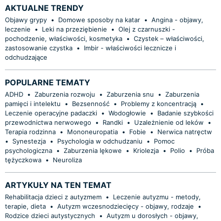
AKTUALNE TRENDY
Objawy grypy
•
Domowe sposoby na katar
•
Angina - objawy,
leczenie
•
Leki na przeziębienie
•
Olej z czarnuszki -
pochodzenie, właściwości, kosmetyka
•
Czystek – właściwości,
zastosowanie czystka
•
Imbir - właściwości lecznicze i
odchudzające
POPULARNE TEMATY
ADHD
•
Zaburzenia rozwoju
•
Zaburzenia snu
•
Zaburzenia
pamięci i intelektu
•
Bezsenność
•
Problemy z koncentracją
•
Leczenie operacyjne padaczki
•
Wodogłowie
•
Badanie szybkości
przewodnictwa nerwowego
•
Randki
•
Uzależnienie od leków
•
Terapia rodzinna
•
Mononeuropatia
•
Fobie
•
Nerwica natręctw
•
Synestezja
•
Psychologia w odchudzaniu
•
Pomoc
psychologiczna
•
Zaburzenia lękowe
•
Kriolezja
•
Polio
•
Próba
tężyczkowa
•
Neuroliza
ARTYKUŁY NA TEN TEMAT
Rehabilitacja dzieci z autyzmem
•
Leczenie autyzmu - metody,
terapie, dieta
•
Autyzm wczesnodziecięcy - objawy, rodzaje
•
Rodzice dzieci autystycznych
•
Autyzm u dorosłych - objawy,