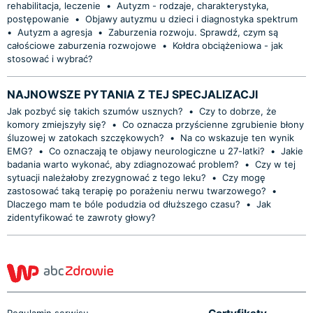
rehabilitacja, leczenie
•
Autyzm - rodzaje, charakterystyka,
postępowanie
•
Objawy autyzmu u dzieci i diagnostyka spektrum
•
Autyzm a agresja
•
Zaburzenia rozwoju. Sprawdź, czym są
całościowe zaburzenia rozwojowe
•
Kołdra obciążeniowa - jak
stosować i wybrać?
NAJNOWSZE PYTANIA Z TEJ SPECJALIZACJI
Jak pozbyć się takich szumów usznych?
•
Czy to dobrze, że
komory zmiejszyły się?
•
Co oznacza przyścienne zgrubienie błony
śluzowej w zatokach szczękowych?
•
Na co wskazuje ten wynik
EMG?
•
Co oznaczają te objawy neurologiczne u 27-latki?
•
Jakie
badania warto wykonać, aby zdiagnozować problem?
•
Czy w tej
sytuacji należałoby zrezygnować z tego leku?
•
Czy mogę
zastosować taką terapię po porażeniu nerwu twarzowego?
•
Dlaczego mam te bóle podudzia od dłuższego czasu?
•
Jak
zidentyfikować te zawroty głowy?
Regulamin serwisu