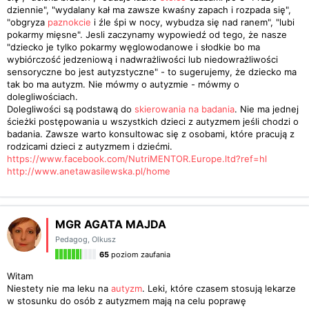
dziennie", "wydalany kał ma zawsze kwaśny zapach i rozpada się",
"obgryza
paznokcie
i źle śpi w nocy, wybudza się nad ranem", "lubi
pokarmy mięsne". Jesli zaczynamy wypowiedź od tego, że nasze
"dziecko je tylko pokarmy węglowodanowe i słodkie bo ma
wybiórczość jedzeniową i nadwrażliwości lub niedowrażliwości
sensoryczne bo jest autyzstyczne" - to sugerujemy, że dziecko ma
tak bo ma autyzm. Nie mówmy o autyzmie - mówmy o
dolegliwościach.
Dolegliwości są podstawą do
skierowania na badania
. Nie ma jednej
ścieżki postępowania u wszystkich dzieci z autyzmem jeśli chodzi o
badania. Zawsze warto konsultowac się z osobami, które pracują z
rodzicami dzieci z autyzmem i dziećmi.
https://www.facebook.com/NutriMENTOR.Europe.ltd?ref=hl
http://www.anetawasilewska.pl/home
MGR AGATA MAJDA
Pedagog
,
Olkusz
65
poziom zaufania
Witam
Niestety nie ma leku na
autyzm
. Leki, które czasem stosują lekarze
w stosunku do osób z autyzmem mają na celu poprawę