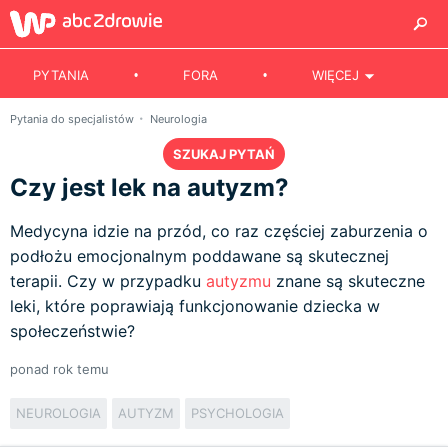
PYTANIA
FORA
WIĘCEJ
Pytania do specjalistów
Neurologia
SZUKAJ PYTAŃ
Czy jest lek na autyzm?
Medycyna idzie na przód, co raz częściej zaburzenia o
podłożu emocjonalnym poddawane są skutecznej
terapii. Czy w przypadku
autyzmu
znane są skuteczne
leki, które poprawiają funkcjonowanie dziecka w
społeczeństwie?
ponad rok temu
NEUROLOGIA
AUTYZM
PSYCHOLOGIA