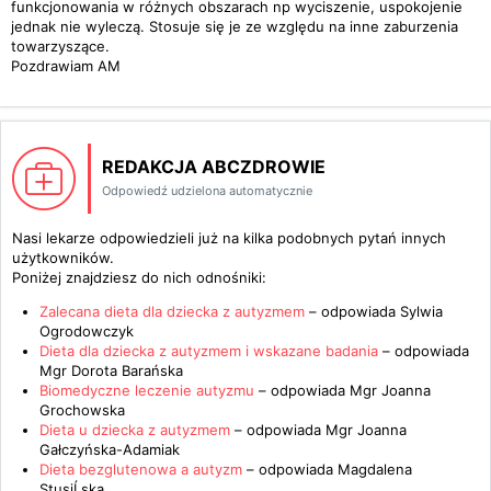
funkcjonowania w różnych obszarach np wyciszenie, uspokojenie
jednak nie wyleczą. Stosuje się je ze względu na inne zaburzenia
towarzyszące.
Pozdrawiam AM
REDAKCJA ABCZDROWIE
Odpowiedź udzielona automatycznie
Nasi lekarze odpowiedzieli już na kilka podobnych pytań innych
użytkowników.
Poniżej znajdziesz do nich odnośniki:
Zalecana dieta dla dziecka z autyzmem
– odpowiada
Sylwia
Ogrodowczyk
Dieta dla dziecka z autyzmem i wskazane badania
– odpowiada
Mgr Dorota Barańska
Biomedyczne leczenie autyzmu
– odpowiada
Mgr Joanna
Grochowska
Dieta u dziecka z autyzmem
– odpowiada
Mgr Joanna
Gałczyńska-Adamiak
Dieta bezglutenowa a autyzm
– odpowiada
Magdalena
StusiĹska