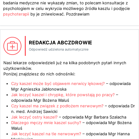
badania medyczne nie wykazały zmian, to polecam konsultacje z
psychologiem w celu wykrycia możliwego źródła kaszlu i podjęcie
psychoterapii
by je zniwelować. Pozdrawiam
REDAKCJA ABCZDROWIE
Odpowiedź udzielona automatycznie
Nasi lekarze odpowiedzieli już na kilka podobnych pytań innych
użytkowników.
Poniżej znajdziesz do nich odnośniki:
Czy kaszel może być objawem nerwicy lękowej?
– odpowiada
Mgr Agnieszka Jabłonowska
Jak leczyć kaszel i chrypkę, które powstają po pracy?
–
odpowiada
Mgr Bożena Waluś
Czy kaszel ma związek z podłożem nerwowym?
– odpowiada
Dr
n. med. Andrzej Sawicki
Jak leczyć ostry kaszel?
– odpowiada
Mgr Barbara Szalacha
Dlaczego męczy mnie kaszel suchy?
– odpowiada
Mgr Bożena
Waluś
Jak leczyć kaszel na tle nerwowym?
– odpowiada
Mgr Hanna