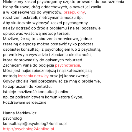
Nieleczony kaszel psychogenny często prowadzi do podrażnienia
błony śluzowej dróg oddechowych, a nawet jej zaniku
a w konsekwencji do wymiotów,
przepukliny
,
rozstrzeni oskrzeli, nietrzymania moczu itp.
Aby skutecznie wyleczyć kaszel psychogenny
należy dotrzeć do źródła problemu i na tej podstawie
opracować właściwą metodę terapii.
Możliwe, że są to zaburzenia nerwicowe, jednak
rzetelną diagnozę można postawić tylko podczas
osobistej konsultacji z psychologiem lub z psychiatrą,
po wnikliwym wywiadzie i zbadaniu okoliczności,
które doprowadziły do opisanych zaburzeń.
Zachęcam Pana do podjęcia
psychoterapii
,
która jest najbezpieczniejszą i najskuteczniejszą
metodą
leczenia nerwicy
oraz jej konsekwencji.
Gdyby chciała Pani porozmawiać ze mną o problemie,
to zapraszam do kontaktu.
Istnieje możliwość konsultacji online,
np. za pośrednictwem komunikatora Skype.
Pozdrawiam serdecznie
Hanna Markiewicz
psycholog
konsultacje@psycholog24online.pl
http://psycholog24online.pl