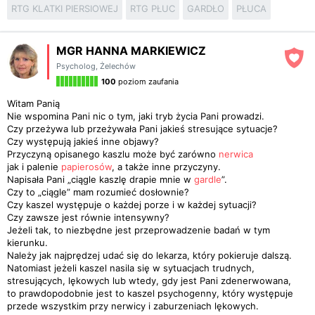
RTG KLATKI PIERSIOWEJ
RTG PŁUC
GARDŁO
PŁUCA
MGR HANNA MARKIEWICZ
Psycholog
,
Żelechów
100
poziom zaufania
Witam Panią
Nie wspomina Pani nic o tym, jaki tryb życia Pani prowadzi.
Czy przeżywa lub przeżywała Pani jakieś stresujące sytuacje?
Czy występują jakieś inne objawy?
Przyczyną opisanego kaszlu może być zarówno
nerwica
jak i palenie
papierosów
, a także inne przyczyny.
Napisała Pani „ciągle kaszlę drapie mnie w
gardle
”.
Czy to „ciągle” mam rozumieć dosłownie?
Czy kaszel występuje o każdej porze i w każdej sytuacji?
Czy zawsze jest równie intensywny?
Jeżeli tak, to niezbędne jest przeprowadzenie badań w tym
kierunku.
Należy jak najprędzej udać się do lekarza, który pokieruje dalszą.
Natomiast jeżeli kaszel nasila się w sytuacjach trudnych,
stresujących, lękowych lub wtedy, gdy jest Pani zdenerwowana,
to prawdopodobnie jest to kaszel psychogenny, który występuje
przede wszystkim przy nerwicy i zaburzeniach lękowych.