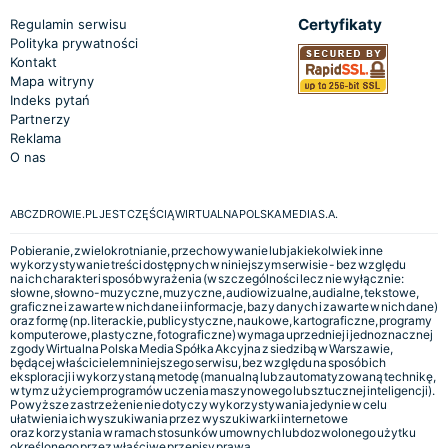
Certyfikaty
Regulamin serwisu
Polityka prywatności
Kontakt
Mapa witryny
Indeks pytań
Partnerzy
Reklama
O nas
ABCZDROWIE.PL JEST CZĘŚCIĄ WIRTUALNA POLSKA MEDIA S.A.
Pobieranie, zwielokrotnianie, przechowywanie lub jakiekolwiek inne
wykorzystywanie treści dostępnych w niniejszym serwisie - bez względu
na ich charakter i sposób wyrażenia (w szczególności lecz nie wyłącznie:
słowne, słowno-muzyczne, muzyczne, audiowizualne, audialne, tekstowe,
graficzne i zawarte w nich dane i informacje, bazy danych i zawarte w nich dane)
oraz formę (np. literackie, publicystyczne, naukowe, kartograficzne, programy
komputerowe, plastyczne, fotograficzne) wymaga uprzedniej i jednoznacznej
zgody Wirtualna Polska Media Spółka Akcyjna z siedzibą w Warszawie,
będącej właścicielem niniejszego serwisu, bez względu na sposób ich
eksploracji i wykorzystaną metodę (manualną lub zautomatyzowaną technikę,
w tym z użyciem programów uczenia maszynowego lub sztucznej inteligencji).
Powyższe zastrzeżenie nie dotyczy wykorzystywania jedynie w celu
ułatwienia ich wyszukiwania przez wyszukiwarki internetowe
oraz korzystania w ramach stosunków umownych lub dozwolonego użytku
określonego przez właściwe przepisy prawa.