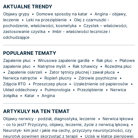
AKTUALNE TRENDY
Objawy grypy
•
Domowe sposoby na katar
•
Angina - objawy,
leczenie
•
Leki na przeziębienie
•
Olej z czarnuszki -
pochodzenie, właściwości, kosmetyka
•
Czystek – właściwości,
zastosowanie czystka
•
Imbir - właściwości lecznicze i
odchudzające
POPULARNE TEMATY
Zapalenie płuc
•
Wirusowe zapalenie gardła
•
Rak płuc
•
Płatowe
zapalenie płuc
•
Natrętne myśli
•
Rak tchawicy
•
Rozedma płuc
•
Zapalenie oskrzeli
•
Zator tętnicy płucnej i zawał płuca
•
Nerwica natręctw
•
Ropień płucny
•
Zdrowie psychiczne
•
Zdjęcia RTG
•
Przeszczep płuca
•
Uzależnienie od papierosów
•
Układ oddechowy
•
Pulmonologia
•
Przeziębienie
•
Nerwica
żołądka
•
Katar
•
Angina
ARTYKUŁY NA TEN TEMAT
Objawy nerwicy - podział, diagnostyka, leczenie
•
Nerwica lękowa
- co to jest? Przyczyny, objawy, leczenie, życie z nerwicą lękową
•
Neurotyk- kim jest i jakie ma cechy, przyczyny neurotyczności, czy
neurotyk powinien skorzystać z terapii
•
Ucisk w klatce piersiowej