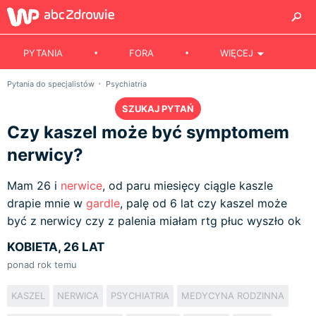
PYTANIA
FORA
WIĘCEJ
Pytania do specjalistów
Psychiatria
SZUKAJ PYTAŃ
Czy kaszel może być symptomem
nerwicy?
Mam 26 i
nerwice
, od paru miesięcy ciągle kaszle
drapie mnie w
gardle
, palę od 6 lat czy kaszel może
być z nerwicy czy z palenia miałam rtg płuc wyszło ok
KOBIETA, 26 LAT
ponad rok temu
KASZEL
NERWICA
PSYCHIATRIA
MEDYCYNA RODZINNA