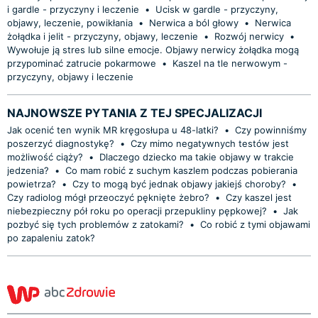
i gardle - przyczyny i leczenie
•
Ucisk w gardle - przyczyny,
objawy, leczenie, powikłania
•
Nerwica a ból głowy
•
Nerwica
żołądka i jelit - przyczyny, objawy, leczenie
•
Rozwój nerwicy
•
Wywołuje ją stres lub silne emocje. Objawy nerwicy żołądka mogą
przypominać zatrucie pokarmowe
•
Kaszel na tle nerwowym -
przyczyny, objawy i leczenie
NAJNOWSZE PYTANIA Z TEJ SPECJALIZACJI
Jak ocenić ten wynik MR kręgosłupa u 48-latki?
•
Czy powinniśmy
poszerzyć diagnostykę?
•
Czy mimo negatywnych testów jest
możliwość ciąży?
•
Dlaczego dziecko ma takie objawy w trakcie
jedzenia?
•
Co mam robić z suchym kaszlem podczas pobierania
powietrza?
•
Czy to mogą być jednak objawy jakiejś choroby?
•
Czy radiolog mógł przeoczyć pęknięte żebro?
•
Czy kaszel jest
niebezpieczny pół roku po operacji przepukliny pępkowej?
•
Jak
pozbyć się tych problemów z zatokami?
•
Co robić z tymi objawami
po zapaleniu zatok?