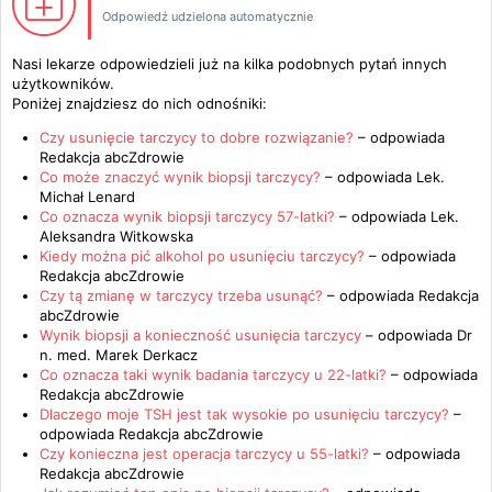
Odpowiedź udzielona automatycznie
Nasi lekarze odpowiedzieli już na kilka podobnych pytań innych
użytkowników.
Poniżej znajdziesz do nich odnośniki:
Czy usunięcie tarczycy to dobre rozwiązanie?
– odpowiada
Redakcja abcZdrowie
Co może znaczyć wynik biopsji tarczycy?
– odpowiada
Lek.
Michał Lenard
Co oznacza wynik biopsji tarczycy 57-latki?
– odpowiada
Lek.
Aleksandra Witkowska
Kiedy można pić alkohol po usunięciu tarczycy?
– odpowiada
Redakcja abcZdrowie
Czy tą zmianę w tarczycy trzeba usunąć?
– odpowiada
Redakcja
abcZdrowie
Wynik biopsji a konieczność usunięcia tarczycy
– odpowiada
Dr
n. med. Marek Derkacz
Co oznacza taki wynik badania tarczycy u 22-latki?
– odpowiada
Redakcja abcZdrowie
Dlaczego moje TSH jest tak wysokie po usunięciu tarczycy?
–
odpowiada
Redakcja abcZdrowie
Czy konieczna jest operacja tarczycy u 55-latki?
– odpowiada
Redakcja abcZdrowie