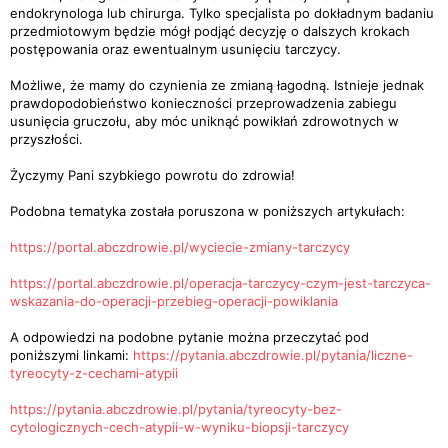
endokrynologa lub chirurga. Tylko specjalista po dokładnym badaniu
przedmiotowym będzie mógł podjąć decyzję o dalszych krokach
postępowania oraz ewentualnym usunięciu tarczycy.
Możliwe, że mamy do czynienia ze zmianą łagodną. Istnieje jednak
prawdopodobieństwo konieczności przeprowadzenia zabiegu
usunięcia gruczołu, aby móc uniknąć powikłań zdrowotnych w
przyszłości.
Życzymy Pani szybkiego powrotu do zdrowia!
Podobna tematyka została poruszona w poniższych artykułach:
https://portal.abczdrowie.pl/wyciecie-zmiany-tarczycy
https://portal.abczdrowie.pl/operacja-tarczycy-czym-jest-tarczyca-
wskazania-do-operacji-przebieg-operacji-powiklania
A odpowiedzi na podobne pytanie można przeczytać pod
poniższymi linkami:
https://pytania.abczdrowie.pl/pytania/liczne-
tyreocyty-z-cechami-atypii
https://pytania.abczdrowie.pl/pytania/tyreocyty-bez-
cytologicznych-cech-atypii-w-wyniku-biopsji-tarczycy