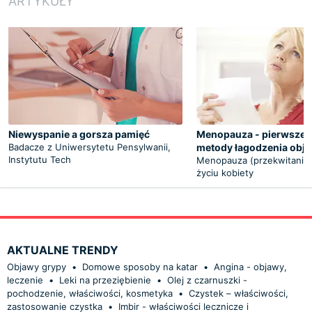
ARTYKUŁY
Niewyspanie a gorsza pamięć
Menopauza - pierwsze o
Badacze z Uniwersytetu Pensylwanii,
metody łagodzenia obj
Instytutu Tech
Menopauza (przekwitanie)
życiu kobiety
AKTUALNE TRENDY
Objawy grypy
•
Domowe sposoby na katar
•
Angina - objawy,
leczenie
•
Leki na przeziębienie
•
Olej z czarnuszki -
pochodzenie, właściwości, kosmetyka
•
Czystek – właściwości,
zastosowanie czystka
•
Imbir - właściwości lecznicze i