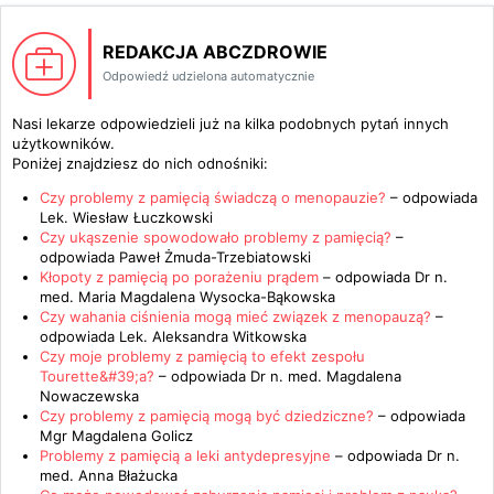
REDAKCJA ABCZDROWIE
Odpowiedź udzielona automatycznie
Nasi lekarze odpowiedzieli już na kilka podobnych pytań innych
użytkowników.
Poniżej znajdziesz do nich odnośniki:
Czy problemy z pamięcią świadczą o menopauzie?
– odpowiada
Lek. Wiesław Łuczkowski
Czy ukąszenie spowodowało problemy z pamięcią?
–
odpowiada
Paweł Żmuda-Trzebiatowski
Kłopoty z pamięcią po porażeniu prądem
– odpowiada
Dr n.
med. Maria Magdalena Wysocka-Bąkowska
Czy wahania ciśnienia mogą mieć związek z menopauzą?
–
odpowiada
Lek. Aleksandra Witkowska
Czy moje problemy z pamięcią to efekt zespołu
Tourette&#39;a?
– odpowiada
Dr n. med. Magdalena
Nowaczewska
Czy problemy z pamięcią mogą być dziedziczne?
– odpowiada
Mgr Magdalena Golicz
Problemy z pamięcią a leki antydepresyjne
– odpowiada
Dr n.
med. Anna Błażucka