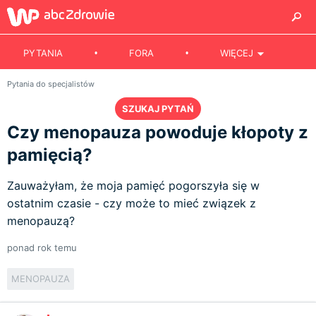
PYTANIA
FORA
WIĘCEJ
Pytania do specjalistów
SZUKAJ PYTAŃ
Czy menopauza powoduje kłopoty z
pamięcią?
Zauważyłam, że moja pamięć pogorszyła się w
ostatnim czasie - czy może to mieć związek z
menopauzą?
ponad rok temu
MENOPAUZA