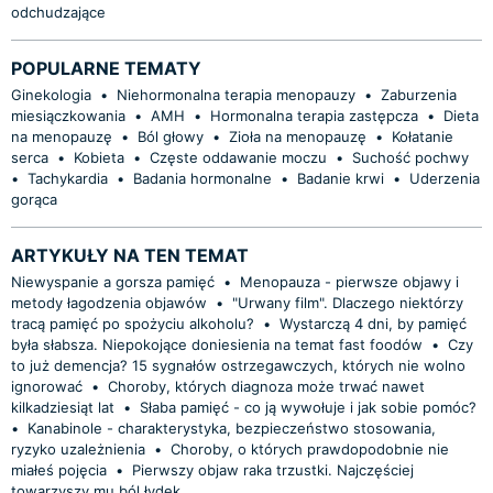
odchudzające
POPULARNE TEMATY
Ginekologia
•
Niehormonalna terapia menopauzy
•
Zaburzenia
miesiączkowania
•
AMH
•
Hormonalna terapia zastępcza
•
Dieta
na menopauzę
•
Ból głowy
•
Zioła na menopauzę
•
Kołatanie
serca
•
Kobieta
•
Częste oddawanie moczu
•
Suchość pochwy
•
Tachykardia
•
Badania hormonalne
•
Badanie krwi
•
Uderzenia
gorąca
ARTYKUŁY NA TEN TEMAT
Niewyspanie a gorsza pamięć
•
Menopauza - pierwsze objawy i
metody łagodzenia objawów
•
"Urwany film". Dlaczego niektórzy
tracą pamięć po spożyciu alkoholu?
•
Wystarczą 4 dni, by pamięć
była słabsza. Niepokojące doniesienia na temat fast foodów
•
Czy
to już demencja? 15 sygnałów ostrzegawczych, których nie wolno
ignorować
•
Choroby, których diagnoza może trwać nawet
kilkadziesiąt lat
•
Słaba pamięć - co ją wywołuje i jak sobie pomóc?
•
Kanabinole - charakterystyka, bezpieczeństwo stosowania,
ryzyko uzależnienia
•
Choroby, o których prawdopodobnie nie
miałeś pojęcia
•
Pierwszy objaw raka trzustki. Najczęściej
towarzyszy mu ból łydek