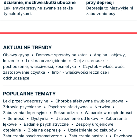
działanie, możliwe skutki uboczne
przy depresji
Leki antydepresyjne zwane są także
Depresja to niezwykle ni
tymoleptykami.
zaburzenie psy
AKTUALNE TRENDY
Objawy grypy
•
Domowe sposoby na katar
•
Angina - objawy,
leczenie
•
Leki na przeziębienie
•
Olej z czarnuszki -
pochodzenie, właściwości, kosmetyka
•
Czystek – właściwości,
zastosowanie czystka
•
Imbir - właściwości lecznicze i
odchudzające
POPULARNE TEMATY
Leki przeciwdepresyjne
•
Choroba afektywna dwubiegunowa
•
Zdrowie psychiczne
•
Psychoza afektywna
•
Nerwica
•
Zaburzenia depresyjne
•
Seksoholizm
•
Wsparcie w niepłodności
•
Senność
•
Dystymia
•
Uzależnienie od leków
•
Zaburzenia
lękowe
•
Badanie psychiatryczne
•
Zespoły urojeniowe i
otępienie
•
Zioła na depresję
•
Uzależnienie od zakupów
•
Zaburzenia psychosomatyczne
•
Zaburzenia nastroju
•
Psychoza