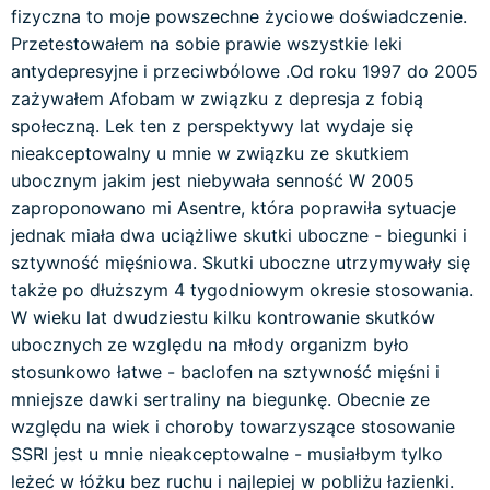
fizyczna to moje powszechne życiowe doświadczenie.
Przetestowałem na sobie prawie wszystkie leki
antydepresyjne i przeciwbólowe .Od roku 1997 do 2005
zażywałem Afobam w związku z depresja z fobią
społeczną. Lek ten z perspektywy lat wydaje się
nieakceptowalny u mnie w związku ze skutkiem
ubocznym jakim jest niebywała senność W 2005
zaproponowano mi Asentre, która poprawiła sytuacje
jednak miała dwa uciążliwe skutki uboczne - biegunki i
sztywność mięśniowa. Skutki uboczne utrzymywały się
także po dłuższym 4 tygodniowym okresie stosowania.
W wieku lat dwudziestu kilku kontrowanie skutków
ubocznych ze względu na młody organizm było
stosunkowo łatwe - baclofen na sztywność mięśni i
mniejsze dawki sertraliny na biegunkę. Obecnie ze
względu na wiek i choroby towarzyszące stosowanie
SSRI jest u mnie nieakceptowalne - musiałbym tylko
leżeć w łóżku bez ruchu i najlepiej w pobliżu łazienki.