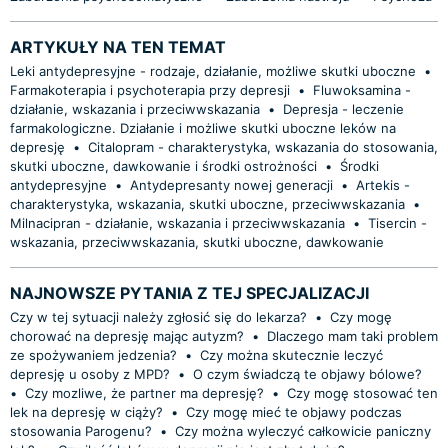
ARTYKUŁY NA TEN TEMAT
Leki antydepresyjne - rodzaje, działanie, możliwe skutki uboczne
•
Farmakoterapia i psychoterapia przy depresji
•
Fluwoksamina -
działanie, wskazania i przeciwwskazania
•
Depresja - leczenie
farmakologiczne. Działanie i możliwe skutki uboczne leków na
depresję
•
Citalopram - charakterystyka, wskazania do stosowania,
skutki uboczne, dawkowanie i środki ostrożności
•
Środki
antydepresyjne
•
Antydepresanty nowej generacji
•
Artekis -
charakterystyka, wskazania, skutki uboczne, przeciwwskazania
•
Milnacipran - działanie, wskazania i przeciwwskazania
•
Tisercin -
wskazania, przeciwwskazania, skutki uboczne, dawkowanie
NAJNOWSZE PYTANIA Z TEJ SPECJALIZACJI
Czy w tej sytuacji należy zgłosić się do lekarza?
•
Czy mogę
chorować na depresję mając autyzm?
•
Dlaczego mam taki problem
ze spożywaniem jedzenia?
•
Czy można skutecznie leczyć
depresję u osoby z MPD?
•
O czym świadczą te objawy bólowe?
•
Czy mozliwe, że partner ma depresję?
•
Czy mogę stosować ten
lek na depresję w ciąży?
•
Czy mogę mieć te objawy podczas
stosowania Parogenu?
•
Czy można wyleczyć całkowicie paniczny