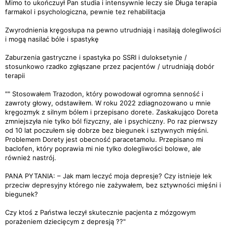
Mimo to ukończuył Pan studia i intensywnie leczy sie Długa terapia
farmakol i psychologiczna, pewnie tez rehabilitacja
Zwyrodnienia kręgosłupa na pewno utrudniają i nasilają dolegliwości
i mogą nasilać bóle i spastykę
Zaburzenia gastryczne i spastyka po SSRI i duloksetynie /
stosunkowo rzadko zgłąszane przez pacjentów / utrudniają dobór
terapii
"" Stosowałem Trazodon, który powodował ogromna senność i
zawroty głowy, odstawiłem. W roku 2022 zdiagnozowano u mnie
kręgozmyk z silnym bólem i przepisano dorete. Zaskakująco Doreta
zmniejszyła nie tylko ból fizyczny, ale i psychiczny. Po raz pierwszy
od 10 lat poczułem się dobrze bez biegunek i sztywnych mięśni.
Problemem Dorety jest obecność paracetamolu. Przepisano mi
baclofen, który poprawia mi nie tylko dolegliwości bolowe, ale
również nastrój.
PANA PYTANIA: – Jak mam leczyć moja depresje? Czy istnieje lek
przeciw depresyjny którego nie zażywałem, bez sztywności mięśni i
biegunek?
Czy ktoś z Państwa leczył skutecznie pacjenta z mózgowym
porażeniem dziecięcym z depresją ??"