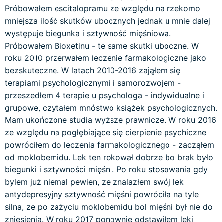
Próbowałem escitalopramu ze względu na rzekomo
mniejsza ilość skutków ubocznych jednak u mnie dalej
występuje biegunka i sztywność mięśniowa.
Próbowałem Bioxetinu - te same skutki uboczne. W
roku 2010 przerwałem leczenie farmakologiczne jako
bezskuteczne. W latach 2010-2016 zająłem się
terapiami psychologicznymi i samorozwojem -
przeszedłem 4 terapie u psychologa - indywidualne i
grupowe, czytałem mnóstwo książek psychologicznych.
Mam ukończone studia wyższe prawnicze. W roku 2016
ze względu na pogłębiające się cierpienie psychiczne
powróciłem do leczenia farmakologicznego - zacząłem
od moklobemidu. Lek ten rokował dobrze bo brak było
biegunki i sztywności mięśni. Po roku stosowania gdy
bylem już niemal pewien, ze znalazłem swój lek
antydepresyjny sztywność mięśni powróciła na tyle
silna, ze po zażyciu moklobemidu bol mięśni był nie do
zniesienia. W roku 2017 ponownie odstawiłem leki