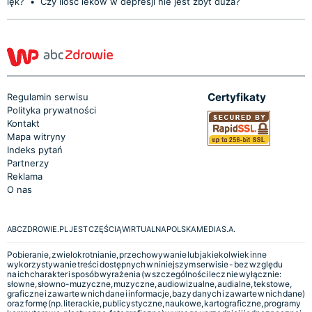
lęk?
•
Czy ilość leków w depresji nie jest zbyt duża?
Certyfikaty
Regulamin serwisu
Polityka prywatności
Kontakt
Mapa witryny
Indeks pytań
Partnerzy
Reklama
O nas
ABCZDROWIE.PL JEST CZĘŚCIĄ WIRTUALNA POLSKA MEDIA S.A.
Pobieranie, zwielokrotnianie, przechowywanie lub jakiekolwiek inne
wykorzystywanie treści dostępnych w niniejszym serwisie - bez względu
na ich charakter i sposób wyrażenia (w szczególności lecz nie wyłącznie:
słowne, słowno-muzyczne, muzyczne, audiowizualne, audialne, tekstowe,
graficzne i zawarte w nich dane i informacje, bazy danych i zawarte w nich dane)
oraz formę (np. literackie, publicystyczne, naukowe, kartograficzne, programy