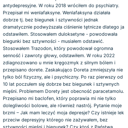
antydepresyjne. W roku 2018 wróciłem do psychiatry.
Przepisał mi wenlafaksyne. Wenlafaksyna działała
dobrze tj. bez biegunek i sztywności jednak
dramatycznie podwyższała ciśnienie tętnicze dlatego ja
odstawiłem. Stosowałem duloksetyne - powodowała
biegunki bez sztywności - musiałem odstawić.
Stosowałem Trazodon, który powodował ogromna
senność i zawroty głowy, odstawiłem. W roku 2022
zdiagnozowano u mnie kręgozmyk z silnym bólem i
przepisano dorete. Zaskakująco Doreta zmniejszyła nie
tylko ból fizyczny, ale i psychiczny. Po raz pierwszy od
10 lat poczułem się dobrze bez biegunek i sztywnych
mięśni. Problemem Dorety jest obecność paracetamolu.
Przepisano mi baclofen, który poprawia mi nie tylko
dolegliwości bolowe, ale również nastrój. Pytanie moje
brzmi – Jak mam leczyć moja depresje? Czy istnieje lek
przeciw depresyjny którego nie zażywałem, bez
sztywności mięśni i biegunek? Czy ktoś z Państwa