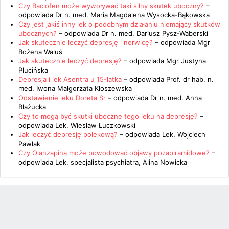
Czy Baclofen może wywoływać taki silny skutek uboczny?
–
odpowiada
Dr n. med. Maria Magdalena Wysocka-Bąkowska
Czy jest jakiś inny lek o podobnym działaniu niemający skutków
ubocznych?
– odpowiada
Dr n. med. Dariusz Pysz-Waberski
Jak skutecznie leczyć depresję i nerwicę?
– odpowiada
Mgr
Bożena Waluś
Jak skutecznie leczyć depresję?
– odpowiada
Mgr Justyna
Plucińska
Depresja i lek Asentra u 15-latka
– odpowiada
Prof. dr hab. n.
med. Iwona Małgorzata Kłoszewska
Odstawienie leku Doreta Sr
– odpowiada
Dr n. med. Anna
Błażucka
Czy to mogą być skutki uboczne tego leku na depresję?
–
odpowiada
Lek. Wiesław Łuczkowski
Jak leczyć depresję polekową?
– odpowiada
Lek. Wojciech
Pawlak
Czy Olanzapina może powodować objawy pozapiramidowe?
–
odpowiada
Lek. specjalista psychiatra, Alina Nowicka