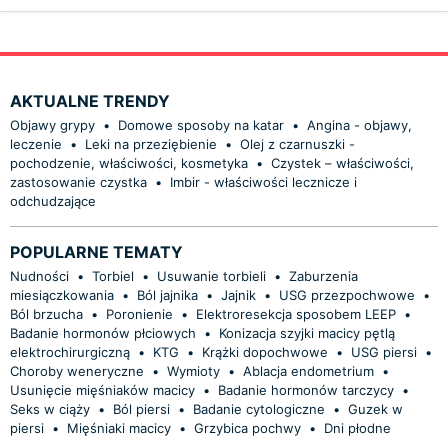
AKTUALNE TRENDY
Objawy grypy
•
Domowe sposoby na katar
•
Angina - objawy,
leczenie
•
Leki na przeziębienie
•
Olej z czarnuszki -
pochodzenie, właściwości, kosmetyka
•
Czystek – właściwości,
zastosowanie czystka
•
Imbir - właściwości lecznicze i
odchudzające
POPULARNE TEMATY
Nudności
•
Torbiel
•
Usuwanie torbieli
•
Zaburzenia
miesiączkowania
•
Ból jajnika
•
Jajnik
•
USG przezpochwowe
•
Ból brzucha
•
Poronienie
•
Elektroresekcja sposobem LEEP
•
Badanie hormonów płciowych
•
Konizacja szyjki macicy pętlą
elektrochirurgiczną
•
KTG
•
Krążki dopochwowe
•
USG piersi
•
Choroby weneryczne
•
Wymioty
•
Ablacja endometrium
•
Usunięcie mięśniaków macicy
•
Badanie hormonów tarczycy
•
Seks w ciąży
•
Ból piersi
•
Badanie cytologiczne
•
Guzek w
piersi
•
Mięśniaki macicy
•
Grzybica pochwy
•
Dni płodne