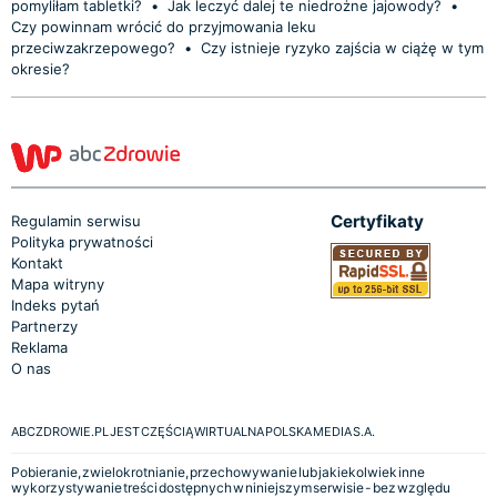
pomyliłam tabletki?
•
Jak leczyć dalej te niedrożne jajowody?
•
Czy powinnam wrócić do przyjmowania leku
przeciwzakrzepowego?
•
Czy istnieje ryzyko zajścia w ciążę w tym
okresie?
Certyfikaty
Regulamin serwisu
Polityka prywatności
Kontakt
Mapa witryny
Indeks pytań
Partnerzy
Reklama
O nas
ABCZDROWIE.PL JEST CZĘŚCIĄ WIRTUALNA POLSKA MEDIA S.A.
Pobieranie, zwielokrotnianie, przechowywanie lub jakiekolwiek inne
wykorzystywanie treści dostępnych w niniejszym serwisie - bez względu