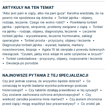
ARTYKUŁY NA TEN TEMAT
"Albo jest pani w ciąży, albo ma pani guza". Karolina wiedziała, że na
pewno nie spodziewa się dziecka
•
Torbiel jajnika - objawy,
rodzaje, leczenie. Czego nie wolno robić?
•
Powikłania torbieli
jajnika - pęknięcie, skręcenie, problemy związane z ciążą
•
Torbiel
na jajniku - rodzaje, objawy, diagnostyka, leczenie
•
Leczenie
torbieli jajnika - wyczekiwanie, leczenie hormonalne, zabiegi
operacyjne
•
Torbiel prosta - przyczyny, objawy i leczenie
•
Diagnostyka torbieli jajnika - wywiad, badania, markery
nowotworowe, biopsja
•
Agata 15 lat cierpiała z powodu bolesnych
miesiączek. "Czułam, jakby ktoś wbijał mi setki sztyletów w brzuch"
•
Torbiel czekoladowa - przyczyny, objawy, rozpoznanie i leczenie
•
Owulacja po porodzie
NAJNOWSZE PYTANIA Z TEJ SPECJALIZACJI
Czy jest jednak szansa, że wszystko będzie dobrze?
•
Co
oznaczają te wyniki badania wycinka pobranego podczas
histeroskopii?
•
Czy tabletki działają prawidłowo w tej sytuacji?
•
Czy zostanie zachowana ochrona antykoncepcyjna?
•
Czy
wielkość zarodka powinna mnie martwić?
•
Czy jestem chroniona
przed ciążą i mogę współżyć bez prezerwatywy?
•
Co zrobić jak