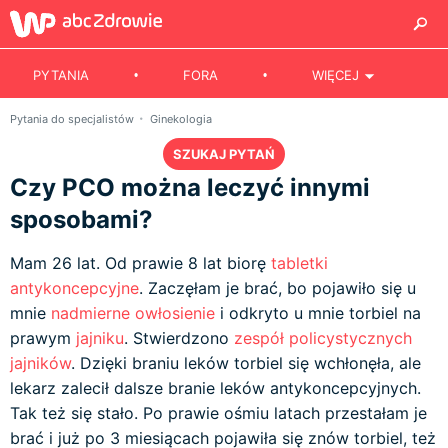
PYTANIA
FORA
WIĘCEJ
Pytania do specjalistów
Ginekologia
SZUKAJ PYTAŃ
Czy PCO można leczyć innymi
sposobami?
Mam 26 lat. Od prawie 8 lat biorę
tabletki
antykoncepcyjne
. Zaczęłam je brać, bo pojawiło się u
mnie
nadmierne owłosienie
i odkryto u mnie torbiel na
prawym
jajniku
. Stwierdzono
zespół policystycznych
jajników
. Dzięki braniu leków torbiel się wchłonęła, ale
lekarz zalecił dalsze branie leków antykoncepcyjnych.
Tak też się stało. Po prawie ośmiu latach przestałam je
brać i już po 3 miesiącach pojawiła się znów torbiel, też