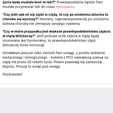
życie będę musiała brać te leki?"
Prawdopodobnie będzie Pani
musiała przyjmować leki do czasu
menopauzy
.
"Czy jeśli uda mi się zajść w ciążę, to czy po urodzeniu dziecka ta
choroba się wyciszy?"
Niestety, najprawdopodobniej po urodzeniu
dziecka choroba nie zmniejszy swojego nasilenia.
"Czy w moim przypadku jest większe prawdopodobieństwo zajścia
w ciążę bliźniaczą?"
Jeśli podczas prób zajścia w ciążę będą
stosowane leki hormonalne, to prawdopodobieństwo ciąży
bliźniaczej może wzrosnąć.
Chciałabym jeszcze tylko zwrócić Pani uwagę, z punktu widzenia
medycznego i biologicznego - kobieta z PCO największą szansę na
ciążę ma przed 30 rokiem życia. Potem pojawiają się zazwyczaj
kłopoty. Proszę to wziąć pod uwagę.
Pozdrawiam!