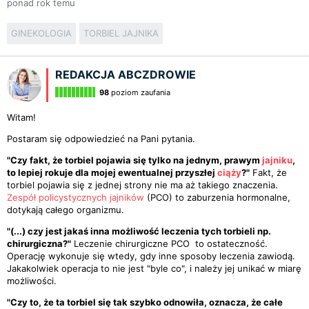
ponad rok temu
GINEKOLOGIA
TORBIEL JAJNIKA
REDAKCJA ABCZDROWIE
98
poziom zaufania
Witam!
Postaram się odpowiedzieć na Pani pytania.
"Czy fakt, że torbiel pojawia się tylko na jednym, prawym
jajniku
,
to lepiej rokuje dla mojej ewentualnej przyszłej
ciąży
?"
Fakt, że
torbiel pojawia się z jednej strony nie ma aż takiego znaczenia.
Zespół policystycznych jajników
(PCO) to zaburzenia hormonalne,
dotykają całego organizmu.
"(...) czy jest jakaś inna możliwość leczenia tych torbieli np.
chirurgiczna?"
Leczenie chirurgiczne PCO to ostateczność.
Operację wykonuje się wtedy, gdy inne sposoby leczenia zawiodą.
Jakakolwiek operacja to nie jest "byle co", i należy jej unikać w miarę
możliwości.
"Czy to, że ta torbiel się tak szybko odnowiła, oznacza, że całe