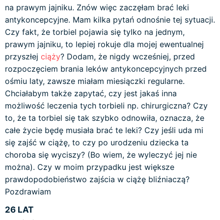
na prawym jajniku. Znów więc zaczęłam brać leki
antykoncepcyjne. Mam kilka pytań odnośnie tej sytuacji.
Czy fakt, że torbiel pojawia się tylko na jednym,
prawym jajniku, to lepiej rokuje dla mojej ewentualnej
przyszłej
ciąży
? Dodam, że nigdy wcześniej, przed
rozpoczęciem brania leków antykoncepcyjnych przed
ośmiu laty, zawsze miałam miesiączki regularne.
Chciałabym także zapytać, czy jest jakaś inna
możliwość leczenia tych torbieli np. chirurgiczna? Czy
to, że ta torbiel się tak szybko odnowiła, oznacza, że
całe życie będę musiała brać te leki? Czy jeśli uda mi
się zajść w ciążę, to czy po urodzeniu dziecka ta
choroba się wyciszy? (Bo wiem, że wyleczyć jej nie
można). Czy w moim przypadku jest większe
prawdopodobieństwo zajścia w ciążę bliźniaczą?
Pozdrawiam
26 LAT