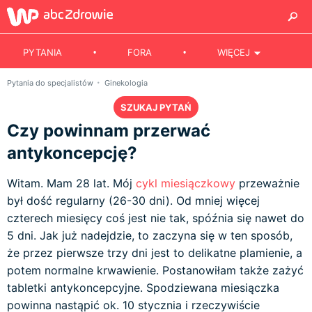
PYTANIA
FORA
WIĘCEJ
Pytania do specjalistów
Ginekologia
SZUKAJ PYTAŃ
Czy powinnam przerwać
antykoncepcję?
Witam. Mam 28 lat. Mój
cykl miesiączkowy
przeważnie
był dość regularny (26-30 dni). Od mniej więcej
czterech miesięcy coś jest nie tak, spóźnia się nawet do
5 dni. Jak już nadejdzie, to zaczyna się w ten sposób,
że przez pierwsze trzy dni jest to delikatne plamienie, a
potem normalne krwawienie. Postanowiłam także zażyć
tabletki antykoncepcyjne. Spodziewana miesiączka
powinna nastąpić ok. 10 stycznia i rzeczywiście