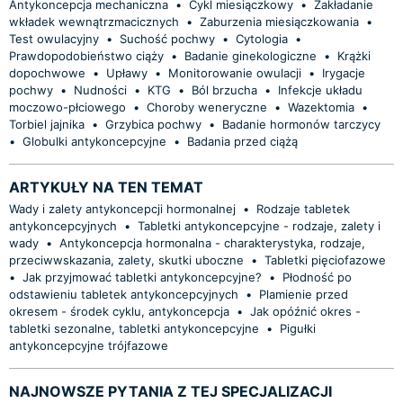
Antykoncepcja mechaniczna
•
Cykl miesiączkowy
•
Zakładanie
wkładek wewnątrzmacicznych
•
Zaburzenia miesiączkowania
•
Test owulacyjny
•
Suchość pochwy
•
Cytologia
•
Prawdopodobieństwo ciąży
•
Badanie ginekologiczne
•
Krążki
dopochwowe
•
Upławy
•
Monitorowanie owulacji
•
Irygacje
pochwy
•
Nudności
•
KTG
•
Ból brzucha
•
Infekcje układu
moczowo-płciowego
•
Choroby weneryczne
•
Wazektomia
•
Torbiel jajnika
•
Grzybica pochwy
•
Badanie hormonów tarczycy
•
Globulki antykoncepcyjne
•
Badania przed ciążą
ARTYKUŁY NA TEN TEMAT
Wady i zalety antykoncepcji hormonalnej
•
Rodzaje tabletek
antykoncepcyjnych
•
Tabletki antykoncepcyjne - rodzaje, zalety i
wady
•
Antykoncepcja hormonalna - charakterystyka, rodzaje,
przeciwwskazania, zalety, skutki uboczne
•
Tabletki pięciofazowe
•
Jak przyjmować tabletki antykoncepcyjne?
•
Płodność po
odstawieniu tabletek antykoncepcyjnych
•
Plamienie przed
okresem - środek cyklu, antykoncepcja
•
Jak opóźnić okres -
tabletki sezonalne, tabletki antykoncepcyjne
•
Pigułki
antykoncepcyjne trójfazowe
NAJNOWSZE PYTANIA Z TEJ SPECJALIZACJI