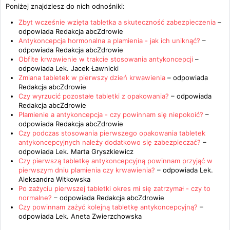
Poniżej znajdziesz do nich odnośniki:
Zbyt wcześnie wzięta tabletka a skuteczność zabezpieczenia
–
odpowiada
Redakcja abcZdrowie
Antykoncepcja hormonalna a plamienia - jak ich uniknąć?
–
odpowiada
Redakcja abcZdrowie
Obfite krwawienie w trakcie stosowania antykoncepcji
–
odpowiada
Lek. Jacek Ławnicki
Zmiana tabletek w pierwszy dzień krwawienia
– odpowiada
Redakcja abcZdrowie
Czy wyrzucić pozostałe tabletki z opakowania?
– odpowiada
Redakcja abcZdrowie
Plamienie a antykoncepcja - czy powinnam się niepokoić?
–
odpowiada
Redakcja abcZdrowie
Czy podczas stosowania pierwszego opakowania tabletek
antykoncepcyjnych należy dodatkowo się zabezpieczać?
–
odpowiada
Lek. Marta Gryszkiewicz
Czy pierwszą tabletkę antykoncepcyjną powinnam przyjąć w
pierwszym dniu plamienia czy krwawienia?
– odpowiada
Lek.
Aleksandra Witkowska
Po zażyciu pierwszej tabletki okres mi się zatrzymał - czy to
normalne?
– odpowiada
Redakcja abcZdrowie
Czy powinnam zażyć kolejną tabletkę antykoncepcyjną?
–
odpowiada
Lek. Aneta Zwierzchowska