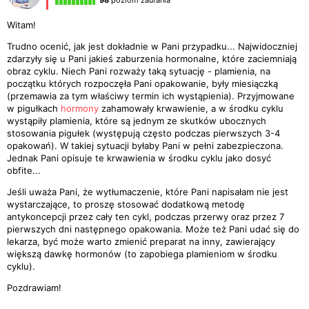
98
poziom zaufania
Witam!
Trudno ocenić, jak jest dokładnie w Pani przypadku... Najwidoczniej
zdarzyły się u Pani jakieś zaburzenia hormonalne, które zaciemniają
obraz cyklu. Niech Pani rozważy taką sytuację - plamienia, na
początku których rozpoczęła Pani opakowanie, były miesiączką
(przemawia za tym właściwy termin ich wystąpienia). Przyjmowane
w pigułkach
hormony
zahamowały krwawienie, a w środku cyklu
wystąpiły plamienia, które są jednym ze skutków ubocznych
stosowania pigułek (występują często podczas pierwszych 3-4
opakowań). W takiej sytuacji byłaby Pani w pełni zabezpieczona.
Jednak Pani opisuje te krwawienia w środku cyklu jako dosyć
obfite...
Jeśli uważa Pani, że wytłumaczenie, które Pani napisałam nie jest
wystarczające, to proszę stosować dodatkową metodę
antykoncepcji przez cały ten cykl, podczas przerwy oraz przez 7
pierwszych dni następnego opakowania. Może też Pani udać się do
lekarza, być może warto zmienić preparat na inny, zawierający
większą dawkę hormonów (to zapobiega plamieniom w środku
cyklu).
Pozdrawiam!