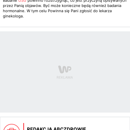
Badanie
USG
powinno rozstrzygnąć, co jest przyczyną opisywanych
przez Panią objawów. Być może konieczne będą również badania
hormonalne. W tym celu Powinna się Pani zgłosić do lekarza
ginekologa.
REDAKCJA ABCZDROWIE