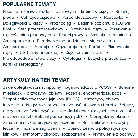
POPULARNE TEMATY
Badanie przeciwciał odpornościowych u kobiet w ciąży
•
Rozwój
płodu
•
Cukrzyca ciążowa
•
Poród kleszczowy
•
Rzucawka
•
Dolegliwości w ciąży
•
Próżnociąg
•
Badanie poziomu bHCG we
krwi
•
Stan przedrzucawkowy
•
Grzybica w ciąży
•
Przerwanie
ciągłości błon płodowych
•
Test ciążowy
•
Badania prenatalne
•
Amniopunkcja
•
Przedwczesne oddzielenie się łożyska
•
Amnioskopia
•
Aborcja
•
Ciąża urojona
•
Poród
•
Planowanie
ciąży
•
USG jamy brzusznej
•
Ciąża pozamaciczna
•
Prawdopodobieństwo ciąży
•
Cytologia
•
Łożysko przodujące
•
Konflikt serologiczny
ARTYKUŁY NA TEN TEMAT
Jakie dolegliwości i symptomy mogą świadczyć o PCOS?
•
Bolesne
miesiączki - przyczyny, objawy, leczenie, endometrioza, pcos
•
Zespół policystycznych jajników (PCOS) - przyczyny, objawy,
leczenie
•
Nagły wzrost wagi może być objawem choroby. Zobacz,
o czym może świadczyć
•
Jakie dodatkowe korzyści niesie za sobą
stosowanie tabletek antykoncepcyjnych?
•
Nieregularny okres -
zaburzenia cyklu, przyczyny, leczenie
•
Ból jajników - przyczyny,
leczenie i możliwe zagrożenia
•
Objawy zespołu policystycznych
jajników - symptomy choroby, rozpoznanie
•
Krwawienie z pochwy