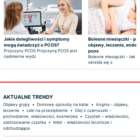
Jakie dolegliwości i symptomy
Bolesne miesiączki - pr
mogą świadczyć o PCOS?
objawy, leczenie, endom
Przyczyny PCOS Przyczyną PCOS jest
pcos
nadmierne wydz
Bolesne miesiączki - tak 
określa się s
AKTUALNE TRENDY
Objawy grypy
•
Domowe sposoby na katar
•
Angina - objawy,
leczenie
•
Leki na przeziębienie
•
Olej z czarnuszki -
pochodzenie, właściwości, kosmetyka
•
Czystek – właściwości,
zastosowanie czystka
•
Imbir - właściwości lecznicze i
odchudzające