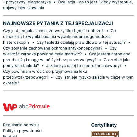
- przyczyny, diagnostyka
•
Owulacja - co to jest i kiedy występuje,
objawy jajeczkowania
NAJNOWSZE PYTANIA Z TEJ SPECJALIZACJI
Czy jest jednak szansa, że wszystko będzie dobrze?
•
Co
oznaczają te wyniki badania wycinka pobranego podczas
histeroskopii?
•
Czy tabletki działają prawidłowo w tej sytuacji?
•
Czy zostanie zachowana ochrona antykoncepcyjna?
•
Czy
wielkość zarodka powinna mnie martwić?
•
Czy jestem chroniona
przed ciążą i mogę współżyć bez prezerwatywy?
•
Co zrobić jak
pomyliłam tabletki?
•
Jak leczyć dalej te niedrożne jajowody?
•
Czy powinnam wrócić do przyjmowania leku
przeciwzakrzepowego?
•
Czy istnieje ryzyko zajścia w ciążę w tym
okresie?
Certyfikaty
Regulamin serwisu
Polityka prywatności
Kontakt