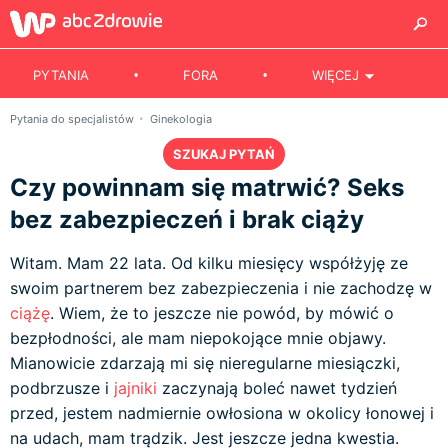
PYTANIA
FORA
WIĘCEJ
Pytania do specjalistów
Ginekologia
SZUKAJ PYTAŃ
Czy powinnam się matrwić? Seks
bez zabezpieczeń i brak ciąży
Witam. Mam 22 lata. Od kilku miesięcy współżyję ze
swoim partnerem bez zabezpieczenia i nie zachodzę w
ciążę
. Wiem, że to jeszcze nie powód, by mówić o
bezpłodności, ale mam niepokojące mnie objawy.
Mianowicie zdarzają mi się nieregularne miesiączki,
podbrzusze i
jajniki
zaczynają boleć nawet tydzień
przed, jestem nadmiernie owłosiona w okolicy łonowej i
na udach, mam trądzik. Jest jeszcze jedna kwestia.