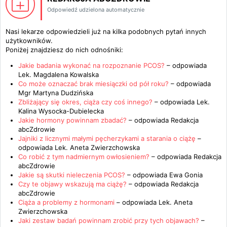
Odpowiedź udzielona automatycznie
Nasi lekarze odpowiedzieli już na kilka podobnych pytań innych
użytkowników.
Poniżej znajdziesz do nich odnośniki:
Jakie badania wykonać na rozpoznanie PCOS?
– odpowiada
Lek. Magdalena Kowalska
Co może oznaczać brak miesiączki od pół roku?
– odpowiada
Mgr Martyna Dudzińska
Zbliżający się okres, ciąża czy coś innego?
– odpowiada
Lek.
Kalina Wysocka-Dubielecka
Jakie hormony powinnam zbadać?
– odpowiada
Redakcja
abcZdrowie
Jajniki z licznymi małymi pęcherzykami a starania o ciążę
–
odpowiada
Lek. Aneta Zwierzchowska
Co robić z tym nadmiernym owłosieniem?
– odpowiada
Redakcja
abcZdrowie
Jakie są skutki nieleczenia PCOS?
– odpowiada
Ewa Gonia
Czy te objawy wskazują ma ciążę?
– odpowiada
Redakcja
abcZdrowie
Ciąża a problemy z hormonami
– odpowiada
Lek. Aneta
Zwierzchowska
Jaki zestaw badań powinnam zrobić przy tych objawach?
–