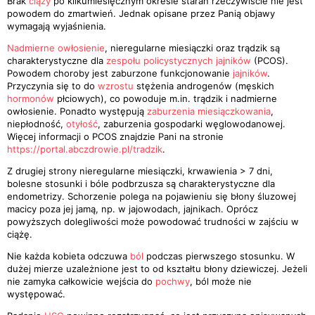
Brak
ciąży
po kilkumiesięcznym okresie starań rzeczywiście nie jest
powodem do zmartwień. Jednak opisane przez Panią objawy
wymagają wyjaśnienia.
Nadmierne owłosienie
, nieregularne miesiączki oraz trądzik są
charakterystyczne dla
zespołu policystycznych jajników
(PCOS).
Powodem choroby jest zaburzone funkcjonowanie
jajników
.
Przyczynia się to do
wzrostu
stężenia androgenów (męskich
hormonów
płciowych), co powoduje m.in. trądzik i nadmierne
owłosienie. Ponadto występują
zaburzenia miesiączkowania
,
niepłodność,
otyłość
, zaburzenia gospodarki węglowodanowej.
Więcej informacji o PCOS znajdzie Pani na stronie
https://portal.abczdrowie.pl/tradzik
.
Z drugiej strony nieregularne miesiączki, krwawienia > 7 dni,
bolesne stosunki i bóle podbrzusza są charakterystyczne dla
endometrizy. Schorzenie polega na pojawieniu się błony śluzowej
macicy poza jej jamą, np. w jajowodach, jajnikach. Oprócz
powyższych dolegliwości może powodować trudności w zajściu w
ciążę.
Nie każda kobieta odczuwa
ból
podczas pierwszego stosunku. W
dużej mierze uzależnione jest to od kształtu błony dziewiczej. Jeżeli
nie zamyka całkowicie wejścia do
pochwy
, ból może nie
występować.