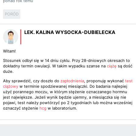
ponad rok temu
PORÓD
LEK. KALINA WYSOCKA-DUBIELECKA
Witam!
Stosunek odbył się w 14 dniu cyklu. Przy 28-dniowych okresach to
dokładny termin owulacji. W takim wypadku szanse na
ciążę
są dość
duże.
Aby sprawdzić, czy doszło do
zapłodnienia
, proponuję wykonać
test
ciążowy
w terminie spodziewanej miesiączki. Do badania najlepiej
użyć porannego moczu, w którym stężenie oznaczanego hormnu
jest największe. Jeżeli wynik będzie ujemny, a miesiączka się nie
pojawi, test należy powtórzyć po 2 tygodniach lub można wcześniej
oznaczyć stężenie
hcg
w laboratorium.