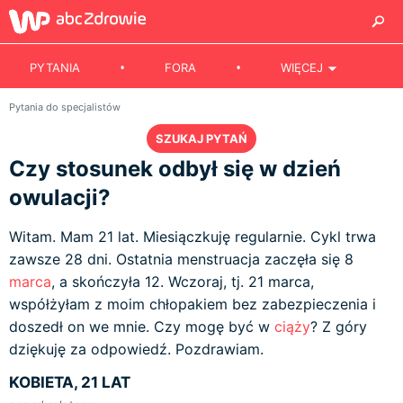
PYTANIA
FORA
WIĘCEJ
Pytania do specjalistów
SZUKAJ PYTAŃ
Czy stosunek odbył się w dzień
owulacji?
Witam. Mam 21 lat. Miesiączkuję regularnie. Cykl trwa
zawsze 28 dni. Ostatnia menstruacja zaczęła się 8
marca
, a skończyła 12. Wczoraj, tj. 21 marca,
współżyłam z moim chłopakiem bez zabezpieczenia i
doszedł on we mnie. Czy mogę być w
ciąży
? Z góry
dziękuję za odpowiedź. Pozdrawiam.
KOBIETA, 21 LAT