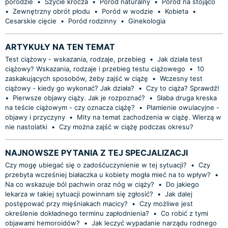
porodzie
•
Szycie krocza
•
Poród naturalny
•
Poród na stojąco
•
Zewnętrzny obrót płodu
•
Poród w wodzie
•
Kobieta
•
Cesarskie cięcie
•
Poród rodzinny
•
Ginekologia
ARTYKUŁY NA TEN TEMAT
Test ciążowy - wskazania, rodzaje, przebieg
•
Jak działa test
ciążowy? Wskazania, rodzaje i przebieg testu ciążowego
•
10
zaskakujących sposobów, żeby zajść w ciążę
•
Wczesny test
ciążowy - kiedy go wykonać? Jak działa?
•
Czy to ciąża? Sprawdź!
•
Pierwsze objawy ciąży. Jak je rozpoznać?
•
Słaba druga kreska
na teście ciążowym - czy oznacza ciążę?
•
Plamienie owulacyjne -
objawy i przyczyny
•
Mity na temat zachodzenia w ciążę. Wierzą w
nie nastolatki
•
Czy można zajść w ciążę podczas okresu?
NAJNOWSZE PYTANIA Z TEJ SPECJALIZACJI
Czy mogę ubiegać się o zadośćuczynienie w tej sytuacji?
•
Czy
przebyta wcześniej białaczka u kobiety mogła mieć na to wpływ?
•
Na co wskazuje ból pachwin oraz nóg w ciąży?
•
Do jakiego
lekarza w takiej sytuacji powinnam się zgłosić?
•
Jak dalej
postępować przy mięśniakach macicy?
•
Czy możliwe jest
określenie dokładnego terminu zapłodnienia?
•
Co robić z tymi
objawami hemoroidów?
•
Jak leczyć wypadanie narządu rodnego