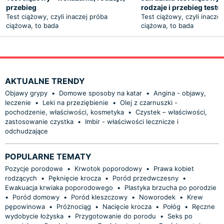
przebieg
rodzaje i przebieg test
Test ciążowy, czyli inaczej próba
Test ciążowy, czyli inacze
ciążowa, to bada
ciążowa, to bada
AKTUALNE TRENDY
Objawy grypy
•
Domowe sposoby na katar
•
Angina - objawy,
leczenie
•
Leki na przeziębienie
•
Olej z czarnuszki -
pochodzenie, właściwości, kosmetyka
•
Czystek – właściwości,
zastosowanie czystka
•
Imbir - właściwości lecznicze i
odchudzające
POPULARNE TEMATY
Pozycje porodowe
•
Krwotok poporodowy
•
Prawa kobiet
rodzących
•
Pęknięcie krocza
•
Poród przedwczesny
•
Ewakuacja krwiaka poporodowego
•
Plastyka brzucha po porodzie
•
Poród domowy
•
Poród kleszczowy
•
Noworodek
•
Krew
pępowinowa
•
Próżnociąg
•
Nacięcie krocza
•
Połóg
•
Ręczne
wydobycie łożyska
•
Przygotowanie do porodu
•
Seks po