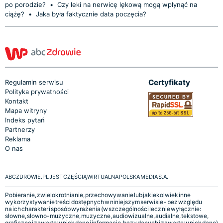
po porodzie?
•
Czy leki na nerwicę lękową mogą wpłynąć na
ciążę?
•
Jaka była faktycznie data poczęcia?
Certyfikaty
Regulamin serwisu
Polityka prywatności
Kontakt
Mapa witryny
Indeks pytań
Partnerzy
Reklama
O nas
ABCZDROWIE.PL JEST CZĘŚCIĄ WIRTUALNA POLSKA MEDIA S.A.
Pobieranie, zwielokrotnianie, przechowywanie lub jakiekolwiek inne
wykorzystywanie treści dostępnych w niniejszym serwisie - bez względu
na ich charakter i sposób wyrażenia (w szczególności lecz nie wyłącznie:
słowne, słowno-muzyczne, muzyczne, audiowizualne, audialne, tekstowe,
graficzne i zawarte w nich dane i informacje, bazy danych i zawarte w nich dane)