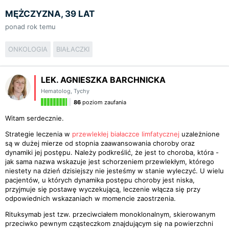
MĘŻCZYZNA, 39 LAT
ponad rok temu
ONKOLOGIA
BIAŁACZKI
LEK. AGNIESZKA BARCHNICKA
Hematolog
,
Tychy
86
poziom zaufania
Witam serdecznie.
Strategie leczenia w
przewlekłej białaczce limfatycznej
uzależnione
są w dużej mierze od stopnia zaawansowania choroby oraz
dynamiki jej postępu. Należy podkreślić, że jest to choroba, która -
jak sama nazwa wskazuje jest schorzeniem przewlekłym, którego
niestety na dzień dzisiejszy nie jesteśmy w stanie wyleczyć. U wielu
pacjentów, u których dynamika postępu choroby jest niska,
przyjmuje się postawę wyczekującą, leczenie włącza się przy
odpowiednich wskazaniach w momencie zaostrzenia.
Rituksymab jest tzw. przeciwciałem monoklonalnym, skierowanym
przeciwko pewnym cząsteczkom znajdującym się na powierzchni