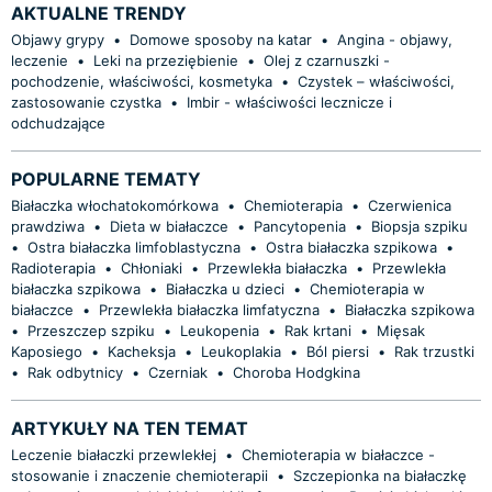
AKTUALNE TRENDY
Objawy grypy
•
Domowe sposoby na katar
•
Angina - objawy,
leczenie
•
Leki na przeziębienie
•
Olej z czarnuszki -
pochodzenie, właściwości, kosmetyka
•
Czystek – właściwości,
zastosowanie czystka
•
Imbir - właściwości lecznicze i
odchudzające
POPULARNE TEMATY
Białaczka włochatokomórkowa
•
Chemioterapia
•
Czerwienica
prawdziwa
•
Dieta w białaczce
•
Pancytopenia
•
Biopsja szpiku
•
Ostra białaczka limfoblastyczna
•
Ostra białaczka szpikowa
•
Radioterapia
•
Chłoniaki
•
Przewlekła białaczka
•
Przewlekła
białaczka szpikowa
•
Białaczka u dzieci
•
Chemioterapia w
białaczce
•
Przewlekła białaczka limfatyczna
•
Białaczka szpikowa
•
Przeszczep szpiku
•
Leukopenia
•
Rak krtani
•
Mięsak
Kaposiego
•
Kacheksja
•
Leukoplakia
•
Ból piersi
•
Rak trzustki
•
Rak odbytnicy
•
Czerniak
•
Choroba Hodgkina
ARTYKUŁY NA TEN TEMAT
Leczenie białaczki przewlekłej
•
Chemioterapia w białaczce -
stosowanie i znaczenie chemioterapii
•
Szczepionka na białaczkę