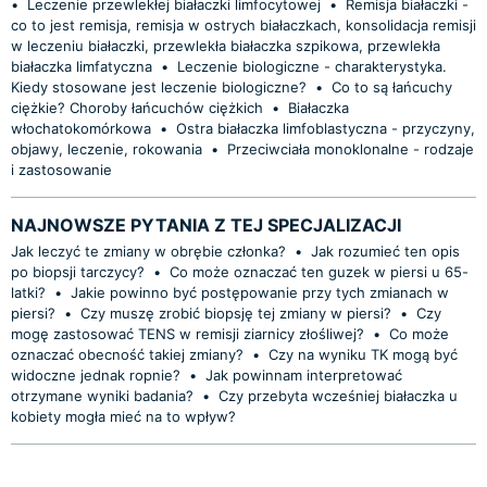
•
Leczenie przewlekłej białaczki limfocytowej
•
Remisja białaczki -
co to jest remisja, remisja w ostrych białaczkach, konsolidacja remisji
w leczeniu białaczki, przewlekła białaczka szpikowa, przewlekła
białaczka limfatyczna
•
Leczenie biologiczne - charakterystyka.
Kiedy stosowane jest leczenie biologiczne?
•
Co to są łańcuchy
ciężkie? Choroby łańcuchów ciężkich
•
Białaczka
włochatokomórkowa
•
Ostra białaczka limfoblastyczna - przyczyny,
objawy, leczenie, rokowania
•
Przeciwciała monoklonalne - rodzaje
i zastosowanie
NAJNOWSZE PYTANIA Z TEJ SPECJALIZACJI
Jak leczyć te zmiany w obrębie członka?
•
Jak rozumieć ten opis
po biopsji tarczycy?
•
Co może oznaczać ten guzek w piersi u 65-
latki?
•
Jakie powinno być postępowanie przy tych zmianach w
piersi?
•
Czy muszę zrobić biopsję tej zmiany w piersi?
•
Czy
mogę zastosować TENS w remisji ziarnicy złośliwej?
•
Co może
oznaczać obecność takiej zmiany?
•
Czy na wyniku TK mogą być
widoczne jednak ropnie?
•
Jak powinnam interpretować
otrzymane wyniki badania?
•
Czy przebyta wcześniej białaczka u
kobiety mogła mieć na to wpływ?