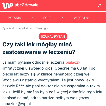
PYTANIA
FORA
WIĘCEJ
Pytania do specjalistów
Onkologia
SZUKAJ PYTAŃ
Czy taki lek mógłby mieć
zastosowanie w leczeniu?
Ja mam pytanie odnośnie leczenia
białaczki
limfatycznej u swojego ojca. Obecnie ma 68 lat i od
pięciu lat leczy się w klinice hematologicznej we
Wrocławiu ostatnio wyczytałem, że jest nowy lek o
nazwie R***, ale pani doktor nic nie wspomina o takim
leku. Jeśli by można było coś więcej odnośnie tego leku
napisać na mój adres bardzo byłbym wdzięczny.
mpazicz@wp.pl