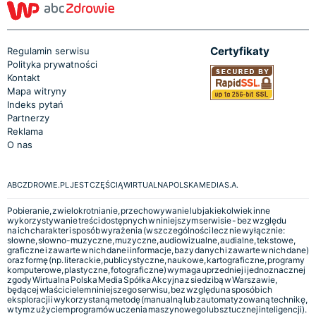
Certyfikaty
Regulamin serwisu
Polityka prywatności
Kontakt
Mapa witryny
Indeks pytań
Partnerzy
Reklama
O nas
ABCZDROWIE.PL JEST CZĘŚCIĄ WIRTUALNA POLSKA MEDIA S.A.
Pobieranie, zwielokrotnianie, przechowywanie lub jakiekolwiek inne
wykorzystywanie treści dostępnych w niniejszym serwisie - bez względu
na ich charakter i sposób wyrażenia (w szczególności lecz nie wyłącznie:
słowne, słowno-muzyczne, muzyczne, audiowizualne, audialne, tekstowe,
graficzne i zawarte w nich dane i informacje, bazy danych i zawarte w nich dane)
oraz formę (np. literackie, publicystyczne, naukowe, kartograficzne, programy
komputerowe, plastyczne, fotograficzne) wymaga uprzedniej i jednoznacznej
zgody Wirtualna Polska Media Spółka Akcyjna z siedzibą w Warszawie,
będącej właścicielem niniejszego serwisu, bez względu na sposób ich
eksploracji i wykorzystaną metodę (manualną lub zautomatyzowaną technikę,
w tym z użyciem programów uczenia maszynowego lub sztucznej inteligencji).