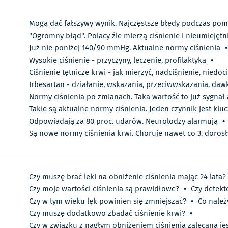
Mogą dać fałszywy wynik. Najczęstsze błędy podczas pomi
"Ogromny błąd". Polacy źle mierzą ciśnienie i nieumiejętni
Już nie poniżej 140/90 mmHg. Aktualne normy ciśnienia
•
Wysokie ciśnienie - przyczyny, leczenie, profilaktyka
•
Ciśnienie tętnicze krwi - jak mierzyć, nadciśnienie, niedoc
Irbesartan - działanie, wskazania, przeciwwskazania, da
Normy ciśnienia po zmianach. Taka wartość to już sygna
Takie są aktualne normy ciśnienia. Jeden czynnik jest klu
Odpowiadają za 80 proc. udarów. Neurolodzy alarmują
•
Są nowe normy ciśnienia krwi. Choruje nawet co 3. dorosł
Czy muszę brać leki na obniżenie ciśnienia mając 24 lata?
Czy moje wartości ciśnienia są prawidłowe?
•
Czy detekt
Czy w tym wieku lęk powinien się zmniejszać?
•
Co należ
Czy muszę dodatkowo zbadać ciśnienie krwi?
•
Czy w związku z nagłym obniżeniem ciśnienia zalecana jes