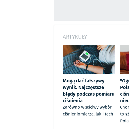
ARTYKUŁY
Mogą dać fałszywy
"Og
wynik. Najczęstsze
Pol
błędy podczas pomiaru
ciśn
ciśnienia
nieu
Zarówno właściwy wybór
Chor
ciśnieniomierza, jak i tech
to g
Pola