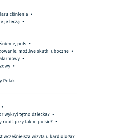
aru ciśnienia
•
e je leczą
•
iśnienie, puls
•
wkowanie, możliwe skutki uboczne
•
ł alarmowy
•
czowy
•
y Polak
•
or wykrył tętno dziecka?
•
y robić przy takim pulsie?
•
t wcześniejsza wizyta u kardiologa?