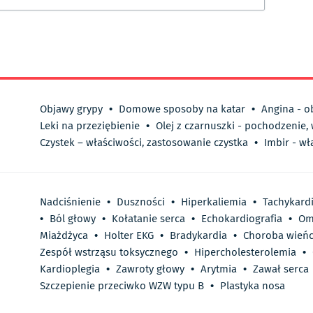
Objawy grypy
•
Domowe sposoby na katar
•
Angina - o
Leki na przeziębienie
•
Olej z czarnuszki - pochodzenie,
Czystek – właściwości, zastosowanie czystka
•
Imbir - wł
Nadciśnienie
•
Duszności
•
Hiperkaliemia
•
Tachykard
•
Ból głowy
•
Kołatanie serca
•
Echokardiografia
•
Om
Miażdżyca
•
Holter EKG
•
Bradykardia
•
Choroba wień
Zespół wstrząsu toksycznego
•
Hipercholesterolemia
•
Kardioplegia
•
Zawroty głowy
•
Arytmia
•
Zawał serca
Szczepienie przeciwko WZW typu B
•
Plastyka nosa