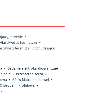
bjawy, leczenie
•
 właściwości, kosmetyka
•
aściwości lecznicze i odchudzające
ia
•
Badanie elektrokardiograficzne
dlenia
•
Przeszczep serca
•
cowa
•
Ból w klatce piersiowej
•
Choroba mikrofalowa
•
•