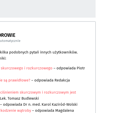
DROWIE
automatycznie
a kilka podobnych pytań innych użytkowników.
iki:
a skurczowego i rozkurczowego
– odpowiada
Piotr
nie są prawidłowe?
– odpowiada
Redakcja
y ciśnieniem skurczowym i rozkurczowym jest
Lek. Tomasz Budlewski
– odpowiada
Dr n. med. Karol Kaziród-Wolski
uszkodzenie wątroby
– odpowiada
Magdalena