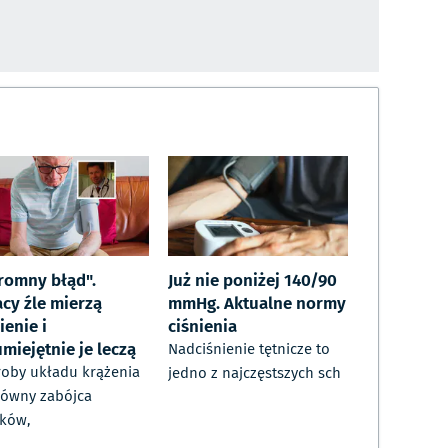
romny błąd".
Już nie poniżej 140/90
acy źle mierzą
mmHg. Aktualne normy
ienie i
ciśnienia
miejętnie je leczą
Nadciśnienie tętnicze to
oby układu krążenia
jedno z najczęstszych sch
łówny zabójca
ków,