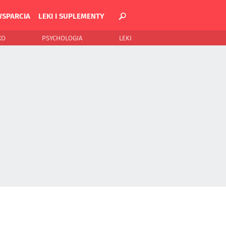
WSPARCIA
LEKI I SUPLEMENTY
KO
PSYCHOLOGIA
LEKI