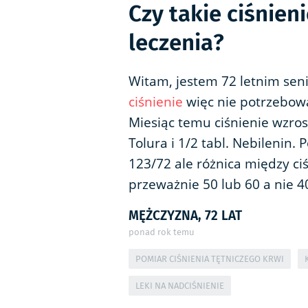
Czy takie ciśni
leczenia?
Witam, jestem 72 letnim seni
ciśnienie
więc nie potrzebowa
Miesiąc temu ciśnienie wzrosł
Tolura i 1/2 tabl. Nebilenin. 
123/72 ale różnica między c
przeważnie 50 lub 60 a nie 
MĘŻCZYZNA, 72 LAT
ponad rok temu
POMIAR CIŚNIENIA TĘTNICZEGO KRWI
LEKI NA NADCIŚNIENIE