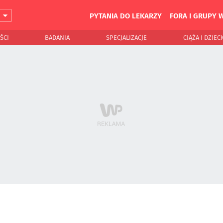
PYTANIA DO LEKARZY
FORA I GRUPY 
J
ŚCI
BADANIA
SPECJALIZACJE
CIĄŻA I DZIEC