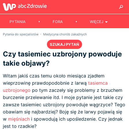
PYTANIA
FORA
WIĘCEJ
Pytania do specjalistów
Medycyna chorób zakaźnych
SZUKAJ PYTAŃ
Czy tasiemiec uzbrojony powoduje
takie objawy?
Witam jakiś czas temu około miesiąca zjadłem
wieprzowinę prawdopodobnie z larwą
tasiemca
uzbrojonego
po tym zaczeły się problemy z brzuchem
burczenie przelewanie itd. I moje pytanie jest takie czy
zawsze tasiemiec uzbrojony powoduje wągrzyce? Tego
obawiam się najbardziej? Boję się że larwy pojawią się
w
mięśniach
i spowodują ich upośledzenie. Czy jednak
jest to rzadkie?