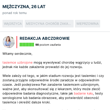
MĘŻCZYZNA, 26 LAT
ponad rok temu
WĄGRZYCA
MEDYCYNA CHORÓB ZAKAŹNYCH
WIEPRZOWINA
REDAKCJA ABCZDROWIE
98
poziom zaufania
Witamy serdecznie,
tasiemce uzbrojone
mogą wywoływać chorobę wągrzycy u ludzi,
jednak nie każde zakażenie prowadzi do jej rozwoju.
Wiele zależy od tego, w jakim stadium rozwoju jest tasiemiec i czy
zostaną przyjęte odpowiednie środki zaradcze w odpowiednim
czasie. Jeśli podejrzewa Pan zarażenie tasiemcem uzbrojonym,
ważne jest, aby skonsultować się z lekarzem, który może zlecić
odpowiednie badania diagnostyczne, takie jak
badanie kału
, testy
serologiczne lub badania obrazowe, aby potwierdzić obecność
tasiemca i określić dalsze kroki.