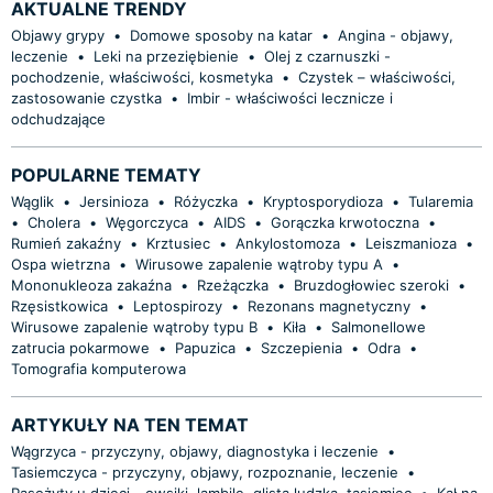
AKTUALNE TRENDY
Objawy grypy
•
Domowe sposoby na katar
•
Angina - objawy,
leczenie
•
Leki na przeziębienie
•
Olej z czarnuszki -
pochodzenie, właściwości, kosmetyka
•
Czystek – właściwości,
zastosowanie czystka
•
Imbir - właściwości lecznicze i
odchudzające
POPULARNE TEMATY
Wąglik
•
Jersinioza
•
Różyczka
•
Kryptosporydioza
•
Tularemia
•
Cholera
•
Węgorczyca
•
AIDS
•
Gorączka krwotoczna
•
Rumień zakaźny
•
Krztusiec
•
Ankylostomoza
•
Leiszmanioza
•
Ospa wietrzna
•
Wirusowe zapalenie wątroby typu A
•
Mononukleoza zakaźna
•
Rzeżączka
•
Bruzdogłowiec szeroki
•
Rzęsistkowica
•
Leptospirozy
•
Rezonans magnetyczny
•
Wirusowe zapalenie wątroby typu B
•
Kiła
•
Salmonellowe
zatrucia pokarmowe
•
Papuzica
•
Szczepienia
•
Odra
•
Tomografia komputerowa
ARTYKUŁY NA TEN TEMAT
Wągrzyca - przyczyny, objawy, diagnostyka i leczenie
•
Tasiemczyca - przyczyny, objawy, rozpoznanie, leczenie
•
Pasożyty u dzieci - owsiki, lambile, glista ludzka, tasiemiec
•
Kał na