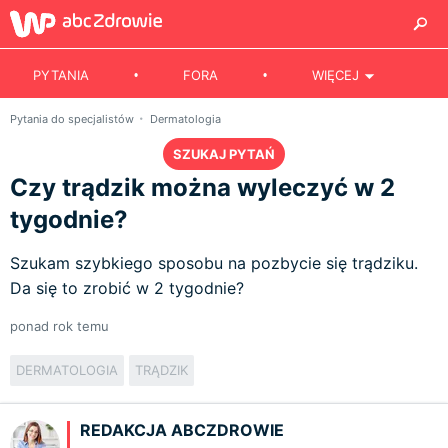
PYTANIA
FORA
WIĘCEJ
Pytania do specjalistów
Dermatologia
SZUKAJ PYTAŃ
Czy trądzik można wyleczyć w 2
tygodnie?
Szukam szybkiego sposobu na pozbycie się trądziku.
Da się to zrobić w 2 tygodnie?
ponad rok temu
DERMATOLOGIA
TRĄDZIK
REDAKCJA ABCZDROWIE