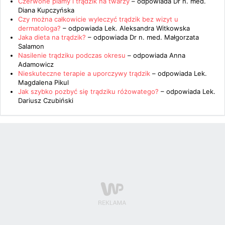
Czerwone plamy i trądzik na twarzy
– odpowiada
Dr n. med.
Diana Kupczyńska
Czy można całkowicie wyleczyć trądzik bez wizyt u
dermatologa?
– odpowiada
Lek. Aleksandra Witkowska
Jaka dieta na trądzik?
– odpowiada
Dr n. med. Małgorzata
Salamon
Nasilenie trądziku podczas okresu
– odpowiada
Anna
Adamowicz
Nieskuteczne terapie a uporczywy trądzik
– odpowiada
Lek.
Magdalena Pikul
Jak szybko pozbyć się trądziku różowatego?
– odpowiada
Lek.
Dariusz Czubiński