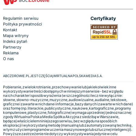
Certyfikaty
Regulamin serwisu
Polityka prywatności
Kontakt
Mapa witryny
Indeks pytań
Partnerzy
Reklama
O nas
ABCZDROWIE.PL JEST CZĘŚCIĄ WIRTUALNA POLSKA MEDIA S.A.
Pobieranie, zwielokrotnianie, przechowywanie lub jakiekolwiek inne
wykorzystywanie treści dostępnych w niniejszym serwisie - bez względu
na ich charakter i sposób wyrażenia (w szczególności lecz nie wyłącznie:
słowne, słowno-muzyczne, muzyczne, audiowizualne, audialne, tekstowe,
graficzne i zawarte w nich dane i informacje, bazy danych i zawarte w nich dane)
oraz formę (np. literackie, publicystyczne, naukowe, kartograficzne, programy
komputerowe, plastyczne, fotograficzne) wymaga uprzedniej i jednoznacznej
zgody Wirtualna Polska Media Spółka Akcyjna z siedzibą w Warszawie,
będącej właścicielem niniejszego serwisu, bez względu na sposób ich
eksploracji i wykorzystaną metodę (manualną lub zautomatyzowaną technikę,
w tym z użyciem programów uczenia maszynowego lub sztucznej inteligencji).
Powyższe zastrzeżenie nie dotyczy wykorzystywania jedynie w celu