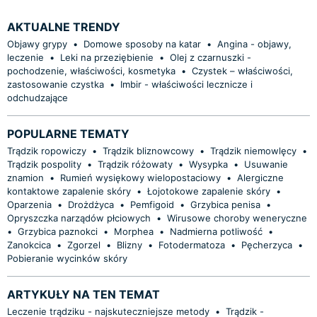
AKTUALNE TRENDY
Objawy grypy
•
Domowe sposoby na katar
•
Angina - objawy,
leczenie
•
Leki na przeziębienie
•
Olej z czarnuszki -
pochodzenie, właściwości, kosmetyka
•
Czystek – właściwości,
zastosowanie czystka
•
Imbir - właściwości lecznicze i
odchudzające
POPULARNE TEMATY
Trądzik ropowiczy
•
Trądzik bliznowcowy
•
Trądzik niemowlęcy
•
Trądzik pospolity
•
Trądzik różowaty
•
Wysypka
•
Usuwanie
znamion
•
Rumień wysiękowy wielopostaciowy
•
Alergiczne
kontaktowe zapalenie skóry
•
Łojotokowe zapalenie skóry
•
Oparzenia
•
Drożdżyca
•
Pemfigoid
•
Grzybica penisa
•
Opryszczka narządów płciowych
•
Wirusowe choroby weneryczne
•
Grzybica paznokci
•
Morphea
•
Nadmierna potliwość
•
Zanokcica
•
Zgorzel
•
Blizny
•
Fotodermatoza
•
Pęcherzyca
•
Pobieranie wycinków skóry
ARTYKUŁY NA TEN TEMAT
Leczenie trądziku - najskuteczniejsze metody
•
Trądzik -