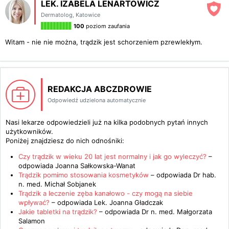
LEK. IZABELA LENARTOWICZ
Dermatolog
,
Katowice
100
poziom zaufania
Witam - nie nie można, trądzik jest schorzeniem pzrewlekłym.
REDAKCJA ABCZDROWIE
Odpowiedź udzielona automatycznie
Nasi lekarze odpowiedzieli już na kilka podobnych pytań innych
użytkowników.
Poniżej znajdziesz do nich odnośniki:
Czy trądzik w wieku 20 lat jest normalny i jak go wyleczyć?
–
odpowiada
Joanna Sałkowska-Wanat
Trądzik pomimo stosowania kosmetyków
– odpowiada
Dr hab.
n. med. Michał Sobjanek
Trądzik a leczenie zęba kanałowo - czy mogą na siebie
wpływać?
– odpowiada
Lek. Joanna Gładczak
Jakie tabletki na trądzik?
– odpowiada
Dr n. med. Małgorzata
Salamon