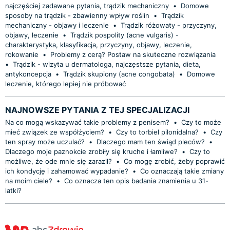
najczęściej zadawane pytania, trądzik mechaniczny
•
Domowe
sposoby na trądzik - zbawienny wpływ roślin
•
Trądzik
mechaniczny - objawy i leczenie
•
Trądzik różowaty - przyczyny,
objawy, leczenie
•
Trądzik pospolity (acne vulgaris) -
charakterystyka, klasyfikacja, przyczyny, objawy, leczenie,
rokowanie
•
Problemy z cerą? Postaw na skuteczne rozwiązania
•
Trądzik - wizyta u dermatologa, najczęstsze pytania, dieta,
antykoncepcja
•
Trądzik skupiony (acne congobata)
•
Domowe
leczenie, którego lepiej nie próbować
NAJNOWSZE PYTANIA Z TEJ SPECJALIZACJI
Na co mogą wskazywać takie problemy z penisem?
•
Czy to może
mieć związek ze współżyciem?
•
Czy to torbiel pilonidalna?
•
Czy
ten spray może uczulać?
•
Dlaczego mam ten świąd pleców?
•
Dlaczego moje paznokcie zrobiły się kruche i łamliwe?
•
Czy to
możliwe, że ode mnie się zaraził?
•
Co mogę zrobić, żeby poprawić
ich kondycję i zahamować wypadanie?
•
Co oznaczają takie zmiany
na moim ciele?
•
Co oznacza ten opis badania znamienia u 31-
latki?