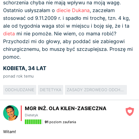
schorzenia chyba nie mają wpływu na moją wagę.
Ostatnio usłyszałam o
diecie Dukana
, zaczełam
stosować od 9.11.2009 r. i spadło mi trochę, tzn. 4 kg,
ale od tygodnia waga stoi w miejscu i boję się, że i ta
dieta
mi nie pomoże. Nie wiem, co mama robić?
Przychodzi mi do głowy, aby poddać sie zabiegowi
chirurgicznemu, bo muszę być szczuplejsza. Proszę mi
pomoc.
KOBIETA, 34 LAT
ponad rok temu
ODCHUDZANIE
DIETETYKA
ZASADY ZDROWEGO ODCHUDZANIA
MGR INŻ. OLA KILEN-ZASIECZNA
Dietetyk
91
poziom zaufania
Witam!