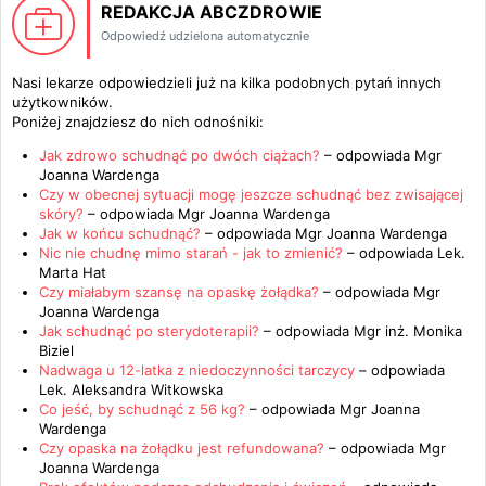
REDAKCJA ABCZDROWIE
Odpowiedź udzielona automatycznie
Nasi lekarze odpowiedzieli już na kilka podobnych pytań innych
użytkowników.
Poniżej znajdziesz do nich odnośniki:
Jak zdrowo schudnąć po dwóch ciążach?
– odpowiada
Mgr
Joanna Wardenga
Czy w obecnej sytuacji mogę jeszcze schudnąć bez zwisającej
skóry?
– odpowiada
Mgr Joanna Wardenga
Jak w końcu schudnąć?
– odpowiada
Mgr Joanna Wardenga
Nic nie chudnę mimo starań - jak to zmienić?
– odpowiada
Lek.
Marta Hat
Czy miałabym szansę na opaskę żołądka?
– odpowiada
Mgr
Joanna Wardenga
Jak schudnąć po sterydoterapii?
– odpowiada
Mgr inż. Monika
Biziel
Nadwaga u 12-latka z niedoczynności tarczycy
– odpowiada
Lek. Aleksandra Witkowska
Co jeść, by schudnąć z 56 kg?
– odpowiada
Mgr Joanna
Wardenga
Czy opaska na żołądku jest refundowana?
– odpowiada
Mgr
Joanna Wardenga