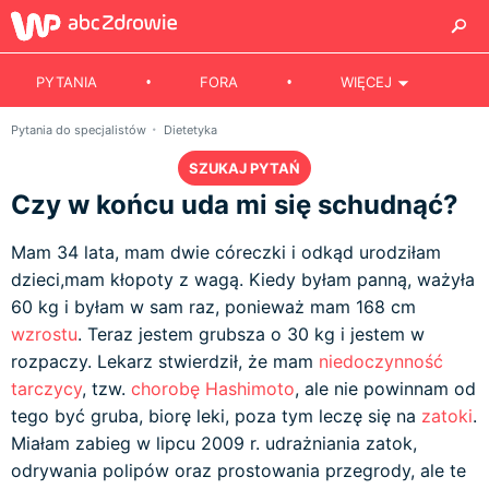
PYTANIA
FORA
WIĘCEJ
Pytania do specjalistów
Dietetyka
SZUKAJ PYTAŃ
Czy w końcu uda mi się schudnąć?
Mam 34 lata, mam dwie córeczki i odkąd urodziłam
dzieci,mam kłopoty z wagą. Kiedy byłam panną, ważyła
60 kg i byłam w sam raz, ponieważ mam 168 cm
wzrostu
. Teraz jestem grubsza o 30 kg i jestem w
rozpaczy. Lekarz stwierdził, że mam
niedoczynność
tarczycy
, tzw.
chorobę Hashimoto
, ale nie powinnam od
tego być gruba, biorę leki, poza tym leczę się na
zatoki
.
Miałam zabieg w lipcu 2009 r. udrażniania zatok,
odrywania polipów oraz prostowania przegrody, ale te