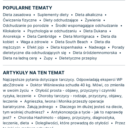
POPULARNE TEMATY
Dieta zasadowa
•
Suplementy diety
•
Dieta alkaliczna
•
Ćwiczenia fizyczne
•
Diety odchudzające
•
Żywienie
•
Odchudzanie po porodzie
•
Środki wspomagające odchudzanie
•
Kilokalorie
•
Psychologia w odchudzaniu
•
Dieta Dukana
•
Anoreksja
•
Dieta Cambridge
•
Dieta Montignaca
•
Dieta dla
kobiet
•
Waga a zdrowie
•
Dieta South Beach
•
Dieta dla
mężczyzn
•
Efekt jojo
•
Dieta kopenhaska
•
Nadwaga
•
Porady
dietetyczne dla odchudzających się
•
Dieta śródziemnomorska
•
Dieta na ładną cerę
•
Zupy
•
Dietetyczne przepisy
ARTYKUŁY NA TEN TEMAT
Najczęstsze pytania dotyczące tarczycy. Odpowiadają eksperci WP
abcZdrowie
•
Doktor Wiśniewska schudła 40 kg. Mówi, co zmieniła
w swoim życiu
•
Otyłość prosta - objawy, przyczyny i czynniki
ryzyka, leczenie
•
Choroby tarczycy - rodzaje, przyczyny, objawy,
leczenie
•
Agnieszka, Iwona i Monika przeszły operacje
bariatryczne. Żałują jednego
•
Dlaczego im dłużej jesteś na diecie,
tym wolniej chudniesz?
•
Antykoncepcja a tycie - jak to naprawdę
jest?
•
Choroba Hashimoto - objawy, przyczyny, diagnostyka,
leczenie, dieta
•
Dolegliwości, które prowadzą do otyłości
•
Przez