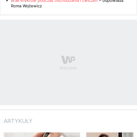
Brak efektów podczas odchudzania i ćwiczeń
– odpowiada
Roma Wojtewicz
ARTYKUŁY