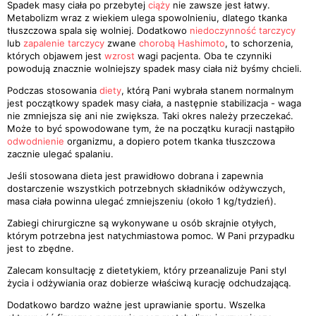
Spadek masy ciała po przebytej
ciąży
nie zawsze jest łatwy.
Metabolizm wraz z wiekiem ulega spowolnieniu, dlatego tkanka
tłuszczowa spala się wolniej. Dodatkowo
niedoczynność tarczycy
lub
zapalenie tarczycy
zwane
chorobą Hashimoto
, to schorzenia,
których objawem jest
wzrost
wagi pacjenta. Oba te czynniki
powodują znacznie wolniejszy spadek masy ciała niż byśmy chcieli.
Podczas stosowania
diety
, którą Pani wybrała stanem normalnym
jest początkowy spadek masy ciała, a następnie stabilizacja - waga
nie zmniejsza się ani nie zwiększa. Taki okres należy przeczekać.
Może to być spowodowane tym, że na początku kuracji nastąpiło
odwodnienie
organizmu, a dopiero potem tkanka tłuszczowa
zacznie ulegać spalaniu.
Jeśli stosowana dieta jest prawidłowo dobrana i zapewnia
dostarczenie wszystkich potrzebnych składników odżywczych,
masa ciała powinna ulegać zmniejszeniu (około 1 kg/tydzień).
Zabiegi chirurgiczne są wykonywane u osób skrajnie otyłych,
którym potrzebna jest natychmiastowa pomoc. W Pani przypadku
jest to zbędne.
Zalecam konsultację z dietetykiem, który przeanalizuje Pani styl
życia i odżywiania oraz dobierze właściwą kurację odchudzającą.
Dodatkowo bardzo ważne jest uprawianie sportu. Wszelka