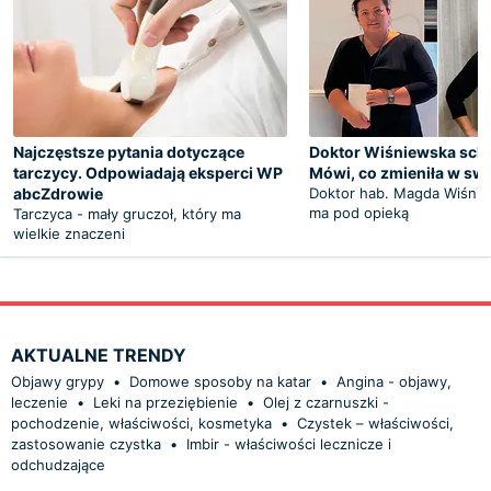
Najczęstsze pytania dotyczące
Doktor Wiśniewska schu
tarczycy. Odpowiadają eksperci WP
Mówi, co zmieniła w sw
abcZdrowie
Doktor hab. Magda Wiśnie
ma pod opieką
Tarczyca - mały gruczoł, który ma
wielkie znaczeni
AKTUALNE TRENDY
Objawy grypy
•
Domowe sposoby na katar
•
Angina - objawy,
leczenie
•
Leki na przeziębienie
•
Olej z czarnuszki -
pochodzenie, właściwości, kosmetyka
•
Czystek – właściwości,
zastosowanie czystka
•
Imbir - właściwości lecznicze i
odchudzające