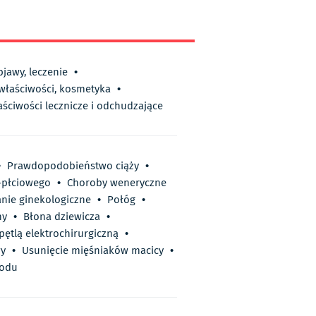
bjawy, leczenie
•
 właściwości, kosmetyka
•
aściwości lecznicze i odchudzające
•
Prawdopodobieństwo ciąży
•
-płciowego
•
Choroby weneryczne
nie ginekologiczne
•
Połóg
•
ny
•
Błona dziewicza
•
pętlą elektrochirurgiczną
•
wy
•
Usunięcie mięśniaków macicy
•
łodu