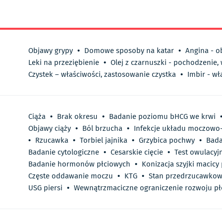
Objawy grypy
•
Domowe sposoby na katar
•
Angina - o
Leki na przeziębienie
•
Olej z czarnuszki - pochodzenie,
Czystek – właściwości, zastosowanie czystka
•
Imbir - wł
Ciąża
•
Brak okresu
•
Badanie poziomu bHCG we krwi
Objawy ciąży
•
Ból brzucha
•
Infekcje układu moczowo
•
Rzucawka
•
Torbiel jajnika
•
Grzybica pochwy
•
Bada
Badanie cytologiczne
•
Cesarskie cięcie
•
Test owulacyj
Badanie hormonów płciowych
•
Konizacja szyjki macicy 
Częste oddawanie moczu
•
KTG
•
Stan przedrzucawko
USG piersi
•
Wewnątrzmaciczne ograniczenie rozwoju p