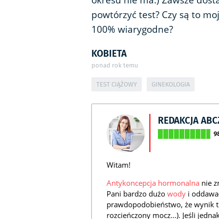
okresu nie ma:) Zawsze dos
powtórzyć test? Czy są to mo
100% wiarygodne?
KOBIETA
ponad rok temu
TEST CIĄŻOWY
GINEKOLOGIA
REDAKCJA AB
9
Witam!
Antykoncepcja hormonalna
nie z
Pani bardzo dużo
wody
i oddawał
prawdopodobieństwo, że wynik te
rozcieńczony mocz...). Jeśli jedna