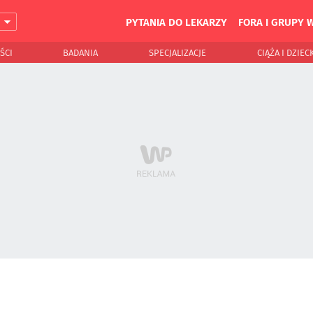
PYTANIA DO LEKARZY
FORA I GRUPY 
J
ŚCI
BADANIA
SPECJALIZACJE
CIĄŻA I DZIEC