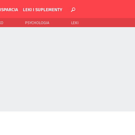
WSPARCIA
LEKI I SUPLEMENTY
KO
PSYCHOLOGIA
LEKI