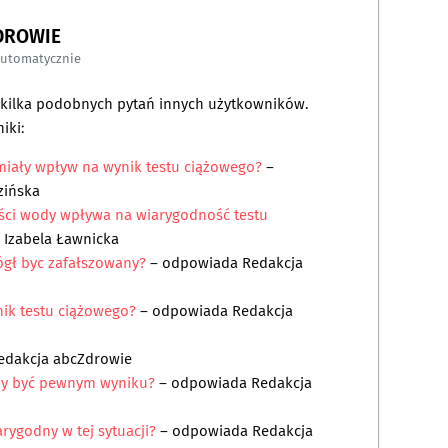
DROWIE
automatycznie
a kilka podobnych pytań innych użytkowników.
iki:
 miały wpływ na wynik testu ciążowego?
–
zińska
lości wody wpływa na wiarygodność testu
. Izabela Ławnicka
ógł byc zafałszowany?
– odpowiada
Redakcja
nik testu ciążowego?
– odpowiada
Redakcja
edakcja abcZdrowie
 by być pewnym wyniku?
– odpowiada
Redakcja
arygodny w tej sytuacji?
– odpowiada
Redakcja