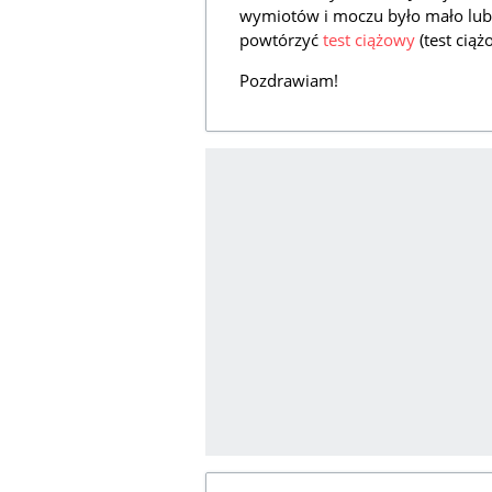
wymiotów i moczu było mało lub t
powtórzyć
test ciążowy
(test ciąż
Pozdrawiam!