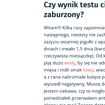
Czy wynik testu 
zaburzony?
Witam!!! Kilka razy zapomnia
następnego, niestety nie za
zażyciu ostatniej pigułki z 
dniach i trwało 1,5 dnia (ba
rzeczywista miesiączkę). Od 
piję dużo
wody
, by się nie o
mięsa i mdli smak
kawy
, wi
a z rana nabrzmiałe bolące pi
wyszedł negatywny. Muszę do
Jestem ciekawa, czy to mogł
poniedziałek przerwałam ant