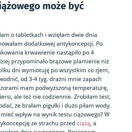
ciążowego może być
łam o tabletkach i wzięłam dwie dnia
chowałam dodatkowej antykoncepcji. Po
opakowania krwawienie nastąpiło po 4
rdziej przypominało brązowe plamienie niż
kilku dni wymiotuję po wszystkim co zjem,
dwodnić, od 3-4 tyg. drażni mnie zapach
eczorami mam podwyższoną temperaturę,
ersi, ale też nie codziennie. Zrobiłam test,
dać, że brałam pigułki i dużo piłam wody.
o mieć wpływ na wynik testu ciążowego? W
ykoncepcję ze strachu przed
ciążą
, a