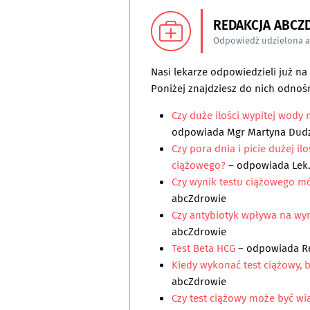
REDAKCJA ABCZ
Odpowiedź udzielona 
Nasi lekarze odpowiedzieli już n
Poniżej znajdziesz do nich odnośn
Czy duże ilości wypitej wody
odpowiada
Mgr Martyna Dud
Czy pora dnia i picie dużej i
ciążowego?
– odpowiada
Lek
Czy wynik testu ciążowego m
abcZdrowie
Czy antybiotyk wpływa na wy
abcZdrowie
Test Beta HCG
– odpowiada
R
Kiedy wykonać test ciążowy,
abcZdrowie
Czy test ciążowy może być wi