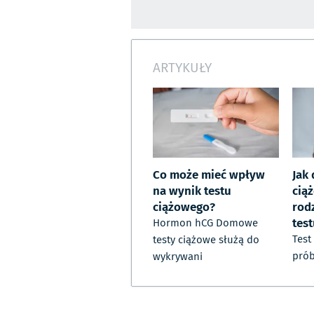
ARTYKUŁY
Co może mieć wpływ
Jak 
na wynik testu
cią
ciążowego?
rodz
tes
Hormon hCG Domowe
Test
testy ciążowe służą do
prób
wykrywani