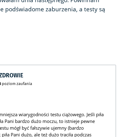
tawałam dnia następnego. Powinnam
je podświadome zaburzenia, a testy są
CZDROWIE
8
poziom zaufania
mniejsza wiarygodności testu ciążowego. Jeśli piła
a Pani bardzo dużo moczu, to istnieje pewne
stu mógł być fałszywie ujemny (bardzo
k piła Pani dużo, ale też dużo traciła podczas