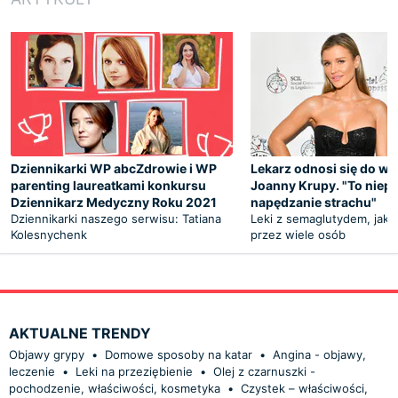
Dziennikarki WP abcZdrowie i WP
Lekarz odnosi się do w
parenting laureatkami konkursu
Joanny Krupy. "To niep
Dziennikarz Medyczny Roku 2021
napędzanie strachu"
Dziennikarki naszego serwisu: Tatiana
Leki z semaglutydem, jak 
Kolesnychenk
przez wiele osób
AKTUALNE TRENDY
Objawy grypy
•
Domowe sposoby na katar
•
Angina - objawy,
leczenie
•
Leki na przeziębienie
•
Olej z czarnuszki -
pochodzenie, właściwości, kosmetyka
•
Czystek – właściwości,