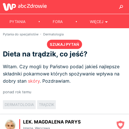
PYTANIA
FORA
WIĘCEJ
Pytania do specjalistów
Dermatologia
SZUKAJ PYTAŃ
Dieta na trądzik, co jeść?
Witam. Czy mogli by Państwo podać jakieś najlepsze
składniki pokarmowe których spożywanie wpływa na
dobry stan
skóry
. Pozdrawiam.
ponad rok temu
DERMATOLOGIA
TRĄDZIK
LEK. MAGDALENA PARYS
Interna
,
Warszawa