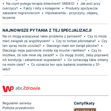
•
Na czym polega terapia śmiechem? (WIDEO)
•
Jak jeść przy
cukrzycy?
•
Fakty i mity o kolagenie
•
Produkty spożywcze
zakazane migrenowcom
•
Hipokalcemia - przyczyny, objawy,
leczenie
NAJNOWSZE PYTANIA Z TEJ SPECJALIZACJI
Na co mogą wskazywać takie problemy z penisem?
•
Czy to może
mieć związek ze współżyciem?
•
Czy to torbiel pilonidalna?
•
Czy
ten spray może uczulać?
•
Dlaczego mam ten świąd pleców?
•
Dlaczego moje paznokcie zrobiły się kruche i łamliwe?
•
Czy to
możliwe, że ode mnie się zaraził?
•
Co mogę zrobić, żeby poprawić
ich kondycję i zahamować wypadanie?
•
Co oznaczają takie zmiany
na moim ciele?
•
Co oznacza ten opis badania znamienia u 31-
latki?
Certyfikaty
Regulamin serwisu
Polityka prywatności