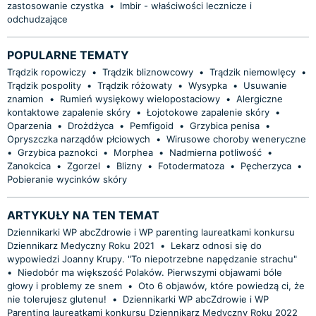
zastosowanie czystka
•
Imbir - właściwości lecznicze i
odchudzające
POPULARNE TEMATY
Trądzik ropowiczy
•
Trądzik bliznowcowy
•
Trądzik niemowlęcy
•
Trądzik pospolity
•
Trądzik różowaty
•
Wysypka
•
Usuwanie
znamion
•
Rumień wysiękowy wielopostaciowy
•
Alergiczne
kontaktowe zapalenie skóry
•
Łojotokowe zapalenie skóry
•
Oparzenia
•
Drożdżyca
•
Pemfigoid
•
Grzybica penisa
•
Opryszczka narządów płciowych
•
Wirusowe choroby weneryczne
•
Grzybica paznokci
•
Morphea
•
Nadmierna potliwość
•
Zanokcica
•
Zgorzel
•
Blizny
•
Fotodermatoza
•
Pęcherzyca
•
Pobieranie wycinków skóry
ARTYKUŁY NA TEN TEMAT
Dziennikarki WP abcZdrowie i WP parenting laureatkami konkursu
Dziennikarz Medyczny Roku 2021
•
Lekarz odnosi się do
wypowiedzi Joanny Krupy. "To niepotrzebne napędzanie strachu"
•
Niedobór ma większość Polaków. Pierwszymi objawami bóle
głowy i problemy ze snem
•
Oto 6 objawów, które powiedzą ci, że
nie tolerujesz glutenu!
•
Dziennikarki WP abcZdrowie i WP
Parenting laureatkami konkursu Dziennikarz Medyczny Roku 2022