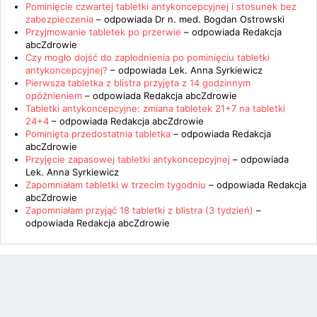
Pominięcie czwartej tabletki antykoncepcyjnej i stosunek bez
zabezpieczenia
– odpowiada
Dr n. med. Bogdan Ostrowski
Przyjmowanie tabletek po przerwie
– odpowiada
Redakcja
abcZdrowie
Czy mogło dojść do zapłodnienia po pominięciu tabletki
antykoncepcyjnej?
– odpowiada
Lek. Anna Syrkiewicz
Pierwsza tabletka z blistra przyjęta z 14 godzinnym
opóźnieniem
– odpowiada
Redakcja abcZdrowie
Tabletki antykoncepcyjne: zmiana tabletek 21+7 na tabletki
24+4
– odpowiada
Redakcja abcZdrowie
Pominięta przedostatnia tabletka
– odpowiada
Redakcja
abcZdrowie
Przyjęcie zapasowej tabletki antykoncepcyjnej
– odpowiada
Lek. Anna Syrkiewicz
Zapomniałam tabletki w trzecim tygodniu
– odpowiada
Redakcja
abcZdrowie
Zapomniałam przyjąć 18 tabletki z blistra (3 tydzień)
–
odpowiada
Redakcja abcZdrowie