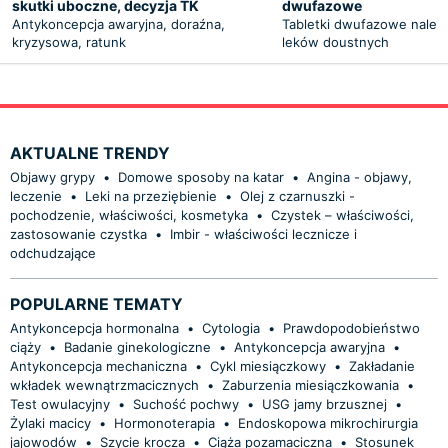
skutki uboczne, decyzja TK
dwufazowe
Antykoncepcja awaryjna, doraźna,
Tabletki dwufazowe należ
kryzysowa, ratunk
leków doustnych
AKTUALNE TRENDY
Objawy grypy
•
Domowe sposoby na katar
•
Angina - objawy,
leczenie
•
Leki na przeziębienie
•
Olej z czarnuszki -
pochodzenie, właściwości, kosmetyka
•
Czystek – właściwości,
zastosowanie czystka
•
Imbir - właściwości lecznicze i
odchudzające
POPULARNE TEMATY
Antykoncepcja hormonalna
•
Cytologia
•
Prawdopodobieństwo
ciąży
•
Badanie ginekologiczne
•
Antykoncepcja awaryjna
•
Antykoncepcja mechaniczna
•
Cykl miesiączkowy
•
Zakładanie
wkładek wewnątrzmacicznych
•
Zaburzenia miesiączkowania
•
Test owulacyjny
•
Suchość pochwy
•
USG jamy brzusznej
•
Żylaki macicy
•
Hormonoterapia
•
Endoskopowa mikrochirurgia
jajowodów
•
Szycie krocza
•
Ciąża pozamaciczna
•
Stosunek