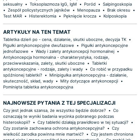
seksualny
•
Toksoplazmoza IgG, IgM
•
Poród
•
Salpingoskopia
•
Zespół policystycznych jajników
•
Menopauza
•
Brak okresu
•
Test MAR
•
Histerektomia
•
Pęknięcie krocza
•
Kolposkopia
ARTYKUŁY NA TEN TEMAT
Tabletka dzień po - cena, działanie, skutki uboczne, decyzja TK
•
Pigułki antykoncepcyjne dwufazowe
•
Pigułki antykoncepcyjne
jednofazowe
•
Wady i zalety antykoncepcji hormonalnej
•
Antykoncepcja hormonalna - charakterystyka, rodzaje,
przeciwwskazania, zalety, skutki uboczne
•
Tabletki
antykoncepcyjne - rodzaje, zalety i wady
•
Co robić w przypadku
spóźnionej tabletki?
•
Minipigułka antykoncepcyjna - działanie,
skuteczność, skład, wady
•
Mity dotyczące antykoncepcji
•
Pominięta tabletka antykoncepcyjna
NAJNOWSZE PYTANIA Z TEJ SPECJALIZACJI
Czy jest jednak szansa, że wszystko będzie dobrze?
•
Co
oznaczają te wyniki badania wycinka pobranego podczas
histeroskopii?
•
Czy tabletki działają prawidłowo w tej sytuacji?
•
Czy zostanie zachowana ochrona antykoncepcyjna?
•
Czy
wielkość zarodka powinna mnie martwić?
•
Czy jestem chroniona
przed ciążą i mogę współżyć bez prezerwatywy?
•
Co zrobić jak