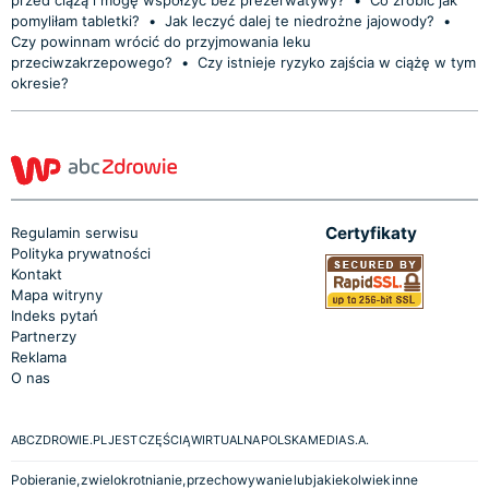
pomyliłam tabletki?
•
Jak leczyć dalej te niedrożne jajowody?
•
Czy powinnam wrócić do przyjmowania leku
przeciwzakrzepowego?
•
Czy istnieje ryzyko zajścia w ciążę w tym
okresie?
Certyfikaty
Regulamin serwisu
Polityka prywatności
Kontakt
Mapa witryny
Indeks pytań
Partnerzy
Reklama
O nas
ABCZDROWIE.PL JEST CZĘŚCIĄ WIRTUALNA POLSKA MEDIA S.A.
Pobieranie, zwielokrotnianie, przechowywanie lub jakiekolwiek inne