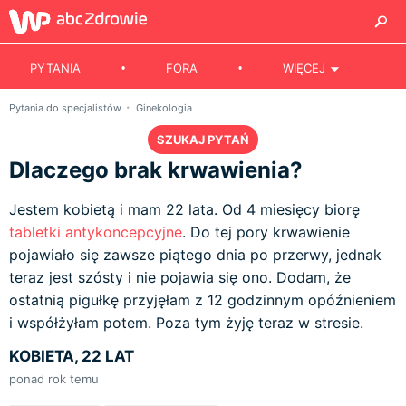
PYTANIA
FORA
WIĘCEJ
Pytania do specjalistów
Ginekologia
SZUKAJ PYTAŃ
Dlaczego brak krwawienia?
Jestem kobietą i mam 22 lata. Od 4 miesięcy biorę
tabletki antykoncepcyjne
. Do tej pory krwawienie
pojawiało się zawsze piątego dnia po przerwy, jednak
teraz jest szósty i nie pojawia się ono. Dodam, że
ostatnią pigułkę przyjęłam z 12 godzinnym opóźnieniem
i współżyłam potem. Poza tym żyję teraz w stresie.
KOBIETA, 22 LAT
ponad rok temu