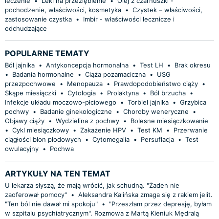
leczenie
•
Leki na przeziębienie
•
Olej z czarnuszki -
pochodzenie, właściwości, kosmetyka
•
Czystek – właściwości,
zastosowanie czystka
•
Imbir - właściwości lecznicze i
odchudzające
POPULARNE TEMATY
Ból jajnika
•
Antykoncepcja hormonalna
•
Test LH
•
Brak okresu
•
Badania hormonalne
•
Ciąża pozamaciczna
•
USG
przezpochwowe
•
Menopauza
•
Prawdopodobieństwo ciąży
•
Skąpe miesiączki
•
Cytologia
•
Prolaktyna
•
Ból brzucha
•
Infekcje układu moczowo-płciowego
•
Torbiel jajnika
•
Grzybica
pochwy
•
Badanie ginekologiczne
•
Choroby weneryczne
•
Objawy ciąży
•
Wydzielina z pochwy
•
Bolesne miesiączkowanie
•
Cykl miesiączkowy
•
Zakażenie HPV
•
Test KM
•
Przerwanie
ciągłości błon płodowych
•
Cytomegalia
•
Persuflacja
•
Test
owulacyjny
•
Pochwa
ARTYKUŁY NA TEN TEMAT
U lekarza słyszą, że mają wrócić, jak schudną. "Żaden nie
zaoferował pomocy"
•
Aleksandra Kalińska zmaga się z rakiem jelit.
"Ten ból nie dawał mi spokoju"
•
"Przeszłam przez depresję, byłam
w szpitalu psychiatrycznym". Rozmowa z Martą Kieniuk Mędralą