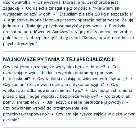
#ZdrowaPolka
•
Dziewczyna, która nie je. Jej choroba jest
zagadką
•
Od dziecka zmagał się z otyłością. "Nie wiem, jak
wyglądam od szyi w dół"
•
"Zrzuciłam z siebie 28 kg nieszczęścia"
•
Agnieszka, Iwona i Monika przeszły operacje bariatryczne. Żałują
jednego
•
Traktujmy psychosomatyków poważnie
•
Przeżyły
dramat na porodówce w Warszawie. Nigdy nie zapomną, co zrobiła
położna
•
Niebezpieczny ślubny trend. "Kończą nawet na oddziale
psychiatrycznym"
NAJNOWSZE PYTANIA Z TEJ SPECJALIZACJI
Czy jest jednak szansa, że wszystko będzie dobrze?
•
Co
oznaczają te wyniki badania wycinka pobranego podczas
histeroskopii?
•
Czy tabletki działają prawidłowo w tej sytuacji?
•
Czy zostanie zachowana ochrona antykoncepcyjna?
•
Czy
wielkość zarodka powinna mnie martwić?
•
Czy jestem chroniona
przed ciążą i mogę współżyć bez prezerwatywy?
•
Co zrobić jak
pomyliłam tabletki?
•
Jak leczyć dalej te niedrożne jajowody?
•
Czy powinnam wrócić do przyjmowania leku
przeciwzakrzepowego?
•
Czy istnieje ryzyko zajścia w ciążę w tym
okresie?