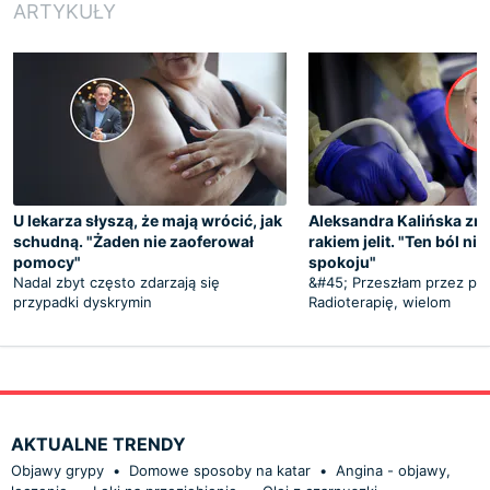
ARTYKUŁY
U lekarza słyszą, że mają wrócić, jak
Aleksandra Kalińska zma
schudną. "Żaden nie zaoferował
rakiem jelit. "Ten ból ni
pomocy"
spokoju"
Nadal zbyt często zdarzają się
&#45; Przeszłam przez pie
przypadki dyskrymin
Radioterapię, wielom
AKTUALNE TRENDY
Objawy grypy
•
Domowe sposoby na katar
•
Angina - objawy,