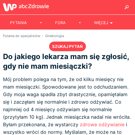
PYTANIA
FORA
WIĘCEJ
Pytania do specjalistów
Ginekologia
SZUKAJ PYTAŃ
Do jakiego lekarza mam się zgłosić,
gdy nie mam miesiączki?
Mój problem polega na tym, że od kilku miesięcy nie
mam miesiączki. Spowodowane jest to odchudzaniem.
Gdy moja waga spadła zbyt drastycznie, opamiętałam
się i zaczęłam się normalnie i zdrowo odżywiać. Co
najmniej od 4 miesięcy odżywiam się normalnie
(przytyłam 10 kg). Jednak miesiączka nadal nie wróciła.
Byłam przekonana, że wystarczy
zdrowe odżywianie
i
wszystko wróci do normy. Myślalam, że może na to