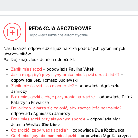
REDAKCJA ABCZDROWIE
Odpowiedź udzielona automatycznie
Nasi lekarze odpowiedzieli już na kilka podobnych pytań innych
użytkowników.
Poniżej znajdziesz do nich odnośniki:
Zanik miesiączki
– odpowiada
Paulina Witek
Jakie mogą być przyczyny braku miesiączki u nastolatki?
–
odpowiada
Lek. Tomasz Budlewski
Zanik miesiączki - co mam robić?
– odpowiada
Agnieszka
Jamroży
Brak miesiączki a chęć przybrania na wadze
– odpowiada
Dr inż.
Katarzyna Kowalcze
Do jakiego lekarza się zgłosić, aby zacząć jeść normalnie?
–
odpowiada
Agnieszka Jamroży
Brak miesiączki przy aktywnym sporcie
– odpowiada
Mgr
Joanna Wasiluk (Dudziec)
Co zrobić, żeby waga spadła?
– odpowiada
Ewa Kozłowska
Od 4 miesięcy nie mam miesiączki
– odpowiada
Mgr Katarzyna