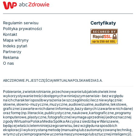
Certyfikaty
Regulamin serwisu
Polityka prywatności
Kontakt
Mapa witryny
Indeks pytań
Partnerzy
Reklama
O nas
ABCZDROWIE.PL JEST CZĘŚCIĄ WIRTUALNA POLSKA MEDIA S.A.
Pobieranie, zwielokrotnianie, przechowywanie lub jakiekolwiek inne
wykorzystywanie treści dostępnych w niniejszym serwisie - bez względu
na ich charakter i sposób wyrażenia (w szczególności lecz nie wyłącznie:
słowne, słowno-muzyczne, muzyczne, audiowizualne, audialne, tekstowe,
graficzne i zawarte w nich dane i informacje, bazy danych i zawarte w nich dane)
oraz formę (np. literackie, publicystyczne, naukowe, kartograficzne, programy
komputerowe, plastyczne, fotograficzne) wymaga uprzedniej i jednoznacznej
zgody Wirtualna Polska Media Spółka Akcyjna z siedzibą w Warszawie,
będącej właścicielem niniejszego serwisu, bez względu na sposób ich
eksploracji i wykorzystaną metodę (manualną lub zautomatyzowaną technikę,
w tym z użyciem programów uczenia maszynowego lub sztucznej inteligencji).