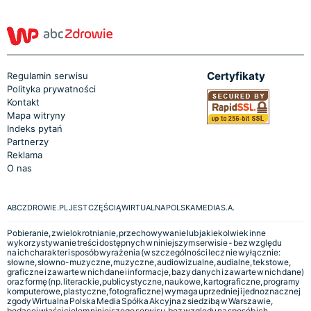
Certyfikaty
Regulamin serwisu
Polityka prywatności
Kontakt
Mapa witryny
Indeks pytań
Partnerzy
Reklama
O nas
ABCZDROWIE.PL JEST CZĘŚCIĄ WIRTUALNA POLSKA MEDIA S.A.
Pobieranie, zwielokrotnianie, przechowywanie lub jakiekolwiek inne
wykorzystywanie treści dostępnych w niniejszym serwisie - bez względu
na ich charakter i sposób wyrażenia (w szczególności lecz nie wyłącznie:
słowne, słowno-muzyczne, muzyczne, audiowizualne, audialne, tekstowe,
graficzne i zawarte w nich dane i informacje, bazy danych i zawarte w nich dane)
oraz formę (np. literackie, publicystyczne, naukowe, kartograficzne, programy
komputerowe, plastyczne, fotograficzne) wymaga uprzedniej i jednoznacznej
zgody Wirtualna Polska Media Spółka Akcyjna z siedzibą w Warszawie,
będącej właścicielem niniejszego serwisu, bez względu na sposób ich