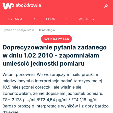
PYTANIA
FORA
WIĘCEJ
Pytania do specjalistów
Hematologia
SZUKAJ PYTAŃ
Doprecyzowanie pytania zadanego
w dniu 1.02.2010 - zapomniałam
umieścić jednostki pomiaru
Witam ponownie. We wczorajszym mailu prosiłam
między innymi o interpretacje badań tarczycy mojej
10,5 miesięcznej córeczki, ale właśnie się
zorientowałam, że nie dopisałam jednostek pomiaru.
TSH 2,173 µIU/ml /FT3 4,54 pg/ml / FT4 1,18 ng/dl.
Bardzo proszę o interpretacje wyników i z góry bardzo
dziękuję.