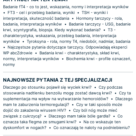
Badanie fT4 - co to jest, wskazania, normy i interpretacja wyników
•
FT3 - cel i przebieg badania, wyniki
•
TSH - wyniki i
interpretacja, skuteczność badania
•
Hormony tarczycy - rola,
badania, interpretacja wyników
•
Badanie tarczycy - USG, badanie
krwi, scyntygrafia, biopsja. Kiedy wykonać badania?
•
T3 -
charakterystyka, wskazania, przebieg badania, interpretacja
wyników
•
Tyroksyna - rola, normy T4, niedobór, nadmiar, badania
•
Najczęstsze pytania dotyczące tarczycy. Odpowiadają eksperci
WP abcZdrowie
•
Badania krwi - charakterystyka, skład krwi,
normy, interpretacja wyników
•
Biochemia krwi - profile oznaczeń,
normy
NAJNOWSZE PYTANIA Z TEJ SPECJALIZACJI
Dlaczego po stosunku pojawił się wyciek krwi?
•
Czy podczas
stosowania nadtlenku benzoilu mogę zostać dawcą krwi?
•
Czy ta
suplementacja ma wpływ na wytwarzanie hemoroidów?
•
Dlaczego
mam te zaburzenia termoregulacji?
•
Czy w taki sposób może
dojść do zakażenia wirusem HIV?
•
Czy ból nóg może mieć
związek z cukrzycą?
•
Dlaczego mam takie bóle gardła?
•
Co
oznacza taka flegma ze smugami krwi?
•
Na co wskazuje ten
dyskomfort w nogach?
•
Co oznaczają te naloty na podniebieniu?