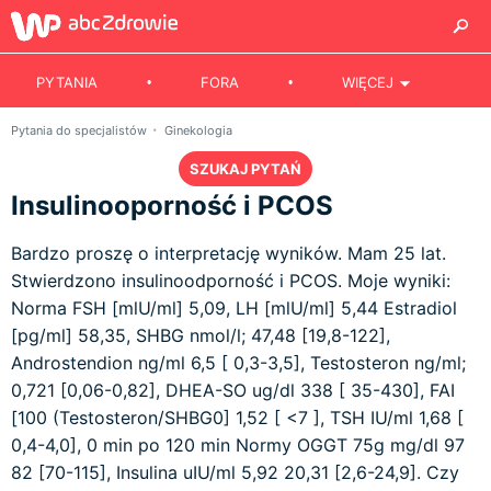
PYTANIA
FORA
WIĘCEJ
Pytania do specjalistów
Ginekologia
SZUKAJ PYTAŃ
Insulinooporność i PCOS
Bardzo proszę o interpretację wyników. Mam 25 lat.
Stwierdzono insulinoodporność i PCOS. Moje wyniki:
Norma FSH [mlU/ml] 5,09, LH [mlU/ml] 5,44 Estradiol
[pg/ml] 58,35, SHBG nmol/l; 47,48 [19,8-122],
Androstendion ng/ml 6,5 [ 0,3-3,5], Testosteron ng/ml;
0,721 [0,06-0,82], DHEA-SO ug/dl 338 [ 35-430], FAI
[100 (Testosteron/SHBG0] 1,52 [ <7 ], TSH IU/ml 1,68 [
0,4-4,0], 0 min po 120 min Normy OGGT 75g mg/dl 97
82 [70-115], Insulina uIU/ml 5,92 20,31 [2,6-24,9]. Czy