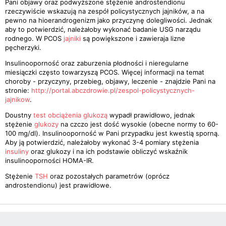
Pani objawy oraz podwyższone stężenie androstendionu
rzeczywiście wskazują na zespół policystycznych jajników, a na
pewno na hioerandrogenizm jako przyczynę dolegliwości. Jednak
aby to potwierdzić, należałoby wykonać badanie USG narządu
rodnego. W PCOS
jajniki
są powiększone i zawieraja lizne
pęcherzyki.
Insulinooporność oraz zaburzenia płodności i nieregularne
miesiączki często towarzyszą PCOS. Więcej informacji na temat
choroby - przyczyny, przebieg, objawy, leczenie - znajdzie Pani na
stronie:
http://portal.abczdrowie.pl/zespol-policystycznych-
jajnikow
.
Doustny
test obciążenia glukozą
wypadł prawidłowo, jednak
stężenie
glukozy
na czczo jest dość wysokie (obecne normy to 60-
100 mg/dl). Insulinooporność w Pani przypadku jest kwestią sporną.
Aby ją potwierdzić, należałoby wykonać 3-4 pomiary stężenia
insuliny
oraz glukozy i na ich podstawie obliczyć wskaźnik
insulinooporności HOMA-IR.
Stężenie
TSH
oraz pozostałych parametrów (oprócz
androstendionu) jest prawidłowe.