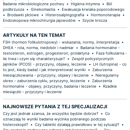
Badanie mikrobiologiczne pochwy
•
Higiena intymna
•
Ból
podbrzusza
•
Ginekomastia
•
Ewakuacja krwiaka poporodowego
•
Brodawki płciowe
•
Histerosalpingografia
•
Hormonoterapia
•
Endoskopowa mikrochirurgia jajowodów
•
Szycie krocza
ARTYKUŁY NA TEN TEMAT
FSH (hormon folikulotropowy) - wskazania, normy, interpretacja
•
DHEA - rola, norma, niedobór i nadmiar
•
Badania hormonalne -
testosteron, estrogen, progesteron, prolaktyna
•
Faza folikularna -
ile trwa i czym się charakteryzuje?
•
Zespół policystycznych
jajników (PCOS) - przyczyny, objawy, leczenie
•
LH (lutropina) - co
to jest, kiedy badać i jak interpretować wyniki
•
Zaburzenia
miesiączkowania - przyczyny, objawy i leczenie
•
Nieregularny
okres - zaburzenia cyklu, przyczyny, leczenie
•
Zaburzenia
hormonalne - objawy, przyczyny, badania i leczenie
•
Rzadkie
miesiączki - przyczyny i leczenie
NAJNOWSZE PYTANIA Z TEJ SPECJALIZACJI
Czy jest jednak szansa, że wszystko będzie dobrze?
•
Co
oznaczają te wyniki badania wycinka pobranego podczas
histeroskopii?
•
Czy tabletki działają prawidłowo w tej sytuacji?
•
Czy zostanie zachowana ochrona antykoncepcyjna?
•
Czy