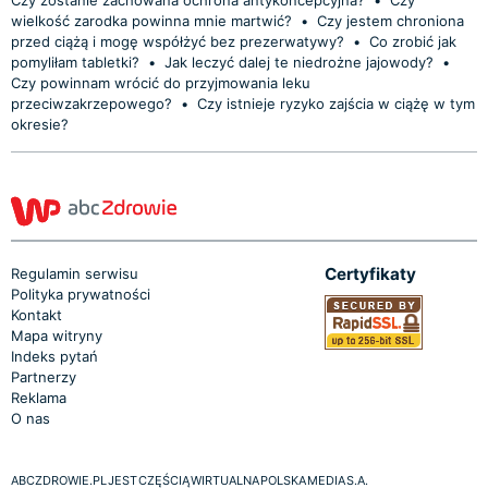
wielkość zarodka powinna mnie martwić?
•
Czy jestem chroniona
przed ciążą i mogę współżyć bez prezerwatywy?
•
Co zrobić jak
pomyliłam tabletki?
•
Jak leczyć dalej te niedrożne jajowody?
•
Czy powinnam wrócić do przyjmowania leku
przeciwzakrzepowego?
•
Czy istnieje ryzyko zajścia w ciążę w tym
okresie?
Certyfikaty
Regulamin serwisu
Polityka prywatności
Kontakt
Mapa witryny
Indeks pytań
Partnerzy
Reklama
O nas
ABCZDROWIE.PL JEST CZĘŚCIĄ WIRTUALNA POLSKA MEDIA S.A.