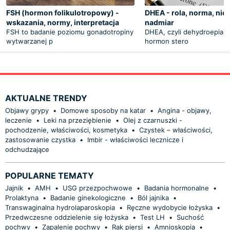
FSH (hormon folikulotropowy) -
DHEA - rola, norma, nie
wskazania, normy, interpretacja
nadmiar
FSH to badanie poziomu gonadotropiny
DHEA, czyli dehydroepiand
wytwarzanej p
hormon stero
AKTUALNE TRENDY
Objawy grypy
•
Domowe sposoby na katar
•
Angina - objawy,
leczenie
•
Leki na przeziębienie
•
Olej z czarnuszki -
pochodzenie, właściwości, kosmetyka
•
Czystek – właściwości,
zastosowanie czystka
•
Imbir - właściwości lecznicze i
odchudzające
POPULARNE TEMATY
Jajnik
•
AMH
•
USG przezpochwowe
•
Badania hormonalne
•
Prolaktyna
•
Badanie ginekologiczne
•
Ból jajnika
•
Transwaginalna hydrolaparoskopia
•
Ręczne wydobycie łożyska
•
Przedwczesne oddzielenie się łożyska
•
Test LH
•
Suchość
pochwy
•
Zapalenie pochwy
•
Rak piersi
•
Amnioskopia
•