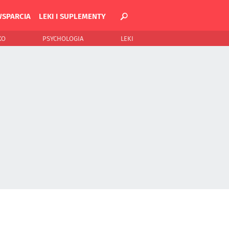
WSPARCIA
LEKI I SUPLEMENTY
KO
PSYCHOLOGIA
LEKI