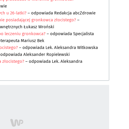
owie
ych u 26-latki?
– odpowiada
Redakcja abcZdrowie
ie posiadającej gronkowca złocistego?
–
ewnętrznych Łukasz Wroński
o leczeniu gronkowca?
– odpowiada
Specjalista
oterapeuta Mariusz Bek
ocistego?
– odpowiada
Lek. Aleksandra Witkowska
 odpowiada
Aleksander Ropielewski
a złocistego?
– odpowiada
Lek. Aleksandra