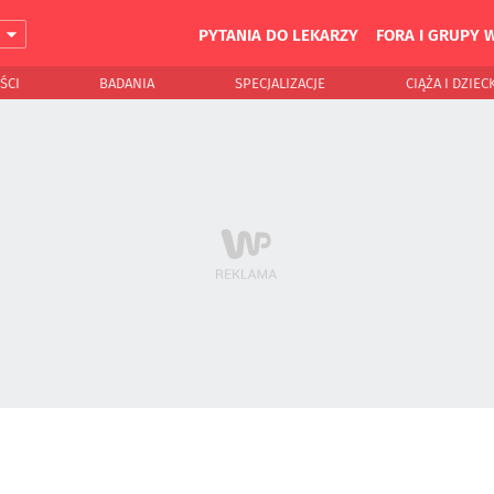
PYTANIA DO LEKARZY
FORA I GRUPY 
J
ŚCI
BADANIA
SPECJALIZACJE
CIĄŻA I DZIEC