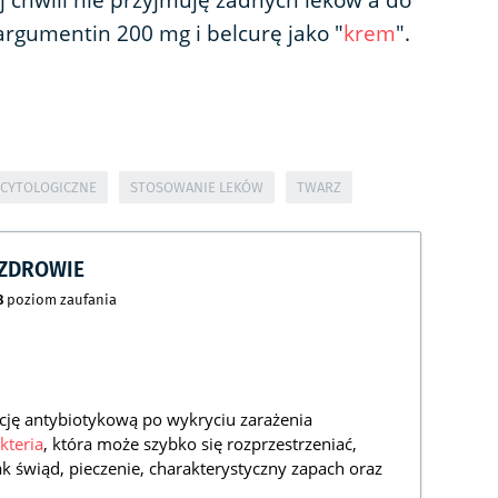
tej chwili nie przyjmuję żadnych leków a do
 argumentin 200 mg i belcurę jako "
krem
".
 CYTOLOGICZNE
STOSOWANIE LEKÓW
TWARZ
CZDROWIE
8
poziom zaufania
ację antybiotykową po wykryciu zarażenia
kteria
, która może szybko się rozprzestrzeniać,
k świąd, pieczenie, charakterystyczny zapach oraz