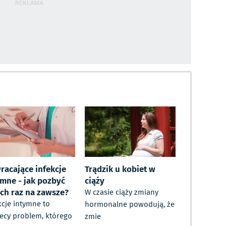
racające infekcje
Trądzik u kobiet w
ymne - jak pozbyć
ciąży
ich raz na zawsze?
W czasie ciąży zmiany
kcje intymne to
hormonalne powodują, że
ecy problem, którego
zmie