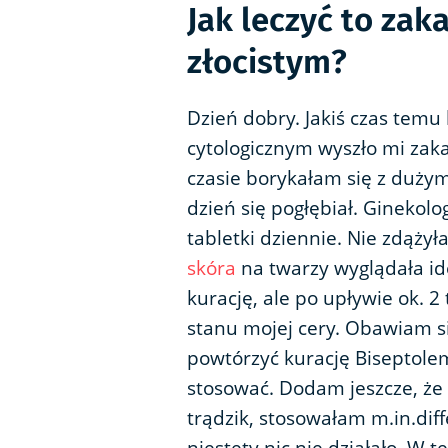
Jak leczyć to za
złocistym?
Dzień dobry. Jakiś czas temu
cytologicznym wyszło mi zak
czasie borykałam się z duż
dzień się pogłębiał. Ginekolo
tabletki dziennie. Nie zdąż
skóra
na twarzy wyglądała id
kurację, ale po upływie ok. 
stanu mojej cery. Obawiam s
powtórzyć kurację Biseptolem?
stosować. Dodam jeszcze, że 
trądzik, stosowałam m.in.diff