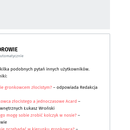
DROWIE
automatycznie
a kilka podobnych pytań innych użytkowników.
iki:
nie gronkowcem złocistym?
– odpowiada
Redakcja
kowca złocistego a jednoczasowe Acard
–
ewnętrznych Łukasz Wroński
go mogę sobie zrobić kolczyk w nosie?
–
owie
 się przebadać w kierunku gronkowca?
–