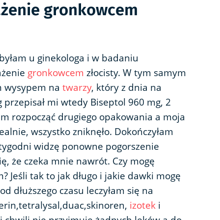
każenie gronkowcem
 byłam u ginekologa i w badaniu
ażenie
gronkowcem
złocisty. W tym samym
ym wysypem na
twarzy
, który z dnia na
g przepisał mi wtedy Biseptol 960 mg, 2
yłam rozpocząć drugiego opakowania a moja
ealnie, wszystko zniknęło. Dokończyłam
2 tygodni widzę ponowne pogorszenie
ię, że czeka mnie nawrót. Czy mogę
 Jeśli tak to jak długo i jakie dawki mogę
od dłuższego czasu leczyłam się na
erin,tetralysal,duac,skinoren,
izotek
i