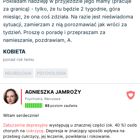
Pokładam nadzieję w przyjeździe jego mamy (pracuje
za granicą) - tylko, że tu będzie 2 tygodnie, góra
miesiąc, że ona coś zdziała. Na razie jest nieświadoma
sytuacji, zamierzam z nią porozmawiać jak wróci za
tydzień. Proszę o poradę i przepraszam za
namieszanie, pozdrawiam, A.
KOBIETA
ponad rok temu
NEUROLOGIA
PSYCHOLOGIA
AGNIESZKA JAMROŻY
Psychiatra
,
Warszawa
93
poziom zaufania
Witam serdecznie!
Zaburzenia depresyjne
występują u znacznej części (ok. 40 %) osób
chorych na
cukrzycę
. Depresja w znaczący sposób wpływa na
przebieg cukrzycy, jej leczenie, powikłania i rokowanie.