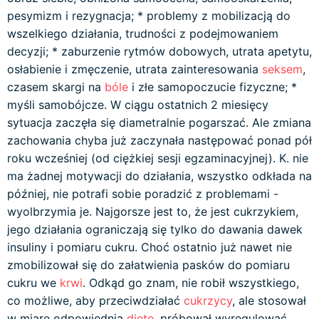
pesymizm i rezygnacja; * problemy z mobilizacją do
wszelkiego działania, trudności z podejmowaniem
decyzji; * zaburzenie rytmów dobowych, utrata apetytu,
osłabienie i zmęczenie, utrata zainteresowania
seksem
,
czasem skargi na
bóle
i złe samopoczucie fizyczne; *
myśli samobójcze. W ciągu ostatnich 2 miesięcy
sytuacja zaczęła się diametralnie pogarszać. Ale zmiana
zachowania chyba już zaczynała następować ponad pół
roku wcześniej (od ciężkiej sesji egzaminacyjnej). K. nie
ma żadnej motywacji do działania, wszystko odkłada na
później, nie potrafi sobie poradzić z problemami -
wyolbrzymia je. Najgorsze jest to, że jest cukrzykiem,
jego działania ograniczają się tylko do dawania dawek
insuliny i pomiaru cukru. Choć ostatnio już nawet nie
zmobilizował się do załatwienia pasków do pomiaru
cukru we
krwi
. Odkąd go znam, nie robił wszystkiego,
co możliwe, aby przeciwdziałać
cukrzycy
, ale stosował
w miarę odpowiednią
dietę
, próbował wyregulować