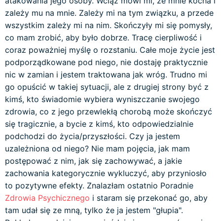
atakowania jego osoby. Wciąż mówi mi, że mnie kocha i
zależy mu na mnie. Zależy mi na tym związku, a przede
wszystkim zależy mi na nim. Skończyły mi się pomysły,
co mam zrobić, aby było dobrze. Tracę cierpliwość i
coraz poważniej myślę o rozstaniu. Całe moje życie jest
podporządkowane pod niego, nie dostaję praktycznie
nic w zamian i jestem traktowana jak wróg. Trudno mi
go opuścić w takiej sytuacji, ale z drugiej strony być z
kimś, kto świadomie wybiera wyniszczanie swojego
zdrowia, co z jego przewlekłą chorobą może skończyć
się tragicznie, a bycie z kimś, kto odpowiedzialnie
podchodzi do życia/przyszłości. Czy ja jestem
uzależniona od niego? Nie mam pojęcia, jak mam
postępować z nim, jak się zachowywać, a jakie
zachowania kategorycznie wykluczyć, aby przyniosło
to pozytywne efekty. Znalazłam ostatnio Poradnie
Zdrowia Psychicznego
i staram się przekonać go, aby
tam udał się ze mną, tylko że ja jestem "głupia".