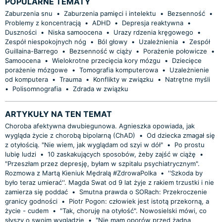
POPULARNE TEMATY
Zaburzenia snu
•
Zaburzenia pamięci i intelektu
•
Bezsenność
•
Problemy z koncentracją
•
ADHD
•
Depresja reaktywna
•
Duszności
•
Niska samoocena
•
Urazy rdzenia kręgowego
•
Zespół niespokojnych nóg
•
Ból głowy
•
Uzależnienia
•
Zespół
Guillaina-Barrego
•
Bezsenność w ciąży
•
Porażenie połowicze
•
Samoocena
•
Wielokrotne przecięcia kory mózgu
•
Dziecięce
porażenie mózgowe
•
Tomografia komputerowa
•
Uzależnienie
od komputera
•
Trauma
•
Konflikty w związku
•
Natrętne myśli
•
Polisomnografia
•
Zdrada w związku
ARTYKUŁY NA TEN TEMAT
Choroba afektywna dwubiegunowa. Agnieszka opowiada, jak
wygląda życie z chorobą bipolarną (ChAD)
•
Od dziecka zmagał się
z otyłością. "Nie wiem, jak wyglądam od szyi w dół"
•
Po prostu
lubię ludzi
•
10 zaskakujących sposobów, żeby zajść w ciążę
•
"Przeszłam przez depresję, byłam w szpitalu psychiatrycznym".
Rozmowa z Martą Kieniuk Mędralą #ZdrowaPolka
•
''Szkoda by
było teraz umierać''. Magda Swat od 9 lat żyje z rakiem trzustki i nie
zamierza się poddać
•
Smutna prawda o SORach: Przekroczenie
granicy godności
•
Piotr Pogon: człowiek jest istotą przekorną, a
życie - cudem
•
"Tak, choruję na otyłość". Nowosielski mówi, co
słyszy o swoim wyglądzie
•
"Nie mam oporów przed żadną