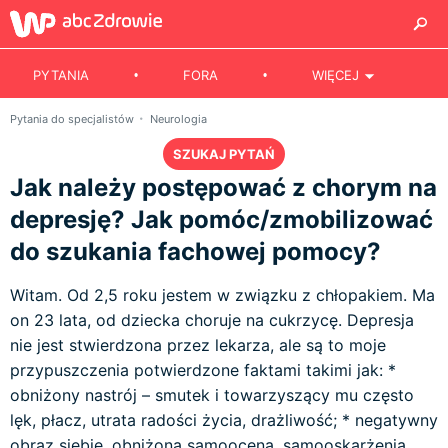
PYTANIA
FORA
WIĘCEJ
Pytania do specjalistów
Neurologia
SZUKAJ PYTAŃ
Jak należy postępować z chorym na
depresję? Jak pomóc/zmobilizować
do szukania fachowej pomocy?
Witam. Od 2,5 roku jestem w związku z chłopakiem. Ma
on 23 lata, od dziecka choruje na cukrzycę. Depresja
nie jest stwierdzona przez lekarza, ale są to moje
przypuszczenia potwierdzone faktami takimi jak: *
obniżony nastrój – smutek i towarzyszący mu często
lęk, płacz, utrata radości życia, drażliwość; * negatywny
obraz siebie, obniżona samoocena, samooskarżenia,