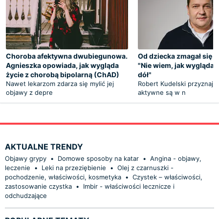
Choroba afektywna dwubiegunowa.
Od dziecka zmagał się z 
Agnieszka opowiada, jak wygląda
"Nie wiem, jak wyglądam
życie z chorobą bipolarną (ChAD)
dół"
Nawet lekarzom zdarza się mylić jej
Robert Kudelski przyznaje
objawy z depre
aktywne są w n
AKTUALNE TRENDY
Objawy grypy
•
Domowe sposoby na katar
•
Angina - objawy,
leczenie
•
Leki na przeziębienie
•
Olej z czarnuszki -
pochodzenie, właściwości, kosmetyka
•
Czystek – właściwości,
zastosowanie czystka
•
Imbir - właściwości lecznicze i
odchudzające