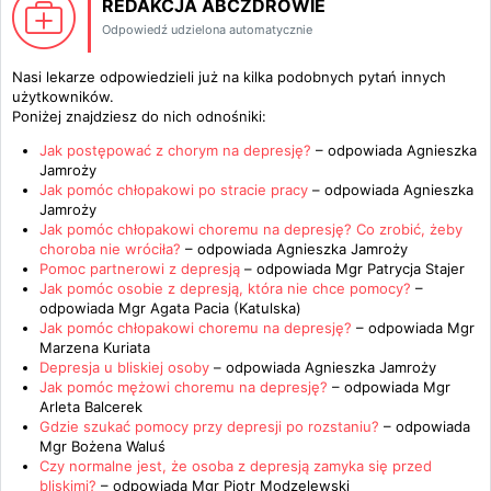
REDAKCJA ABCZDROWIE
Odpowiedź udzielona automatycznie
Nasi lekarze odpowiedzieli już na kilka podobnych pytań innych
użytkowników.
Poniżej znajdziesz do nich odnośniki:
Jak postępować z chorym na depresję?
– odpowiada
Agnieszka
Jamroży
Jak pomóc chłopakowi po stracie pracy
– odpowiada
Agnieszka
Jamroży
Jak pomóc chłopakowi choremu na depresję? Co zrobić, żeby
choroba nie wróciła?
– odpowiada
Agnieszka Jamroży
Pomoc partnerowi z depresją
– odpowiada
Mgr Patrycja Stajer
Jak pomóc osobie z depresją, która nie chce pomocy?
–
odpowiada
Mgr Agata Pacia (Katulska)
Jak pomóc chłopakowi choremu na depresję?
– odpowiada
Mgr
Marzena Kuriata
Depresja u bliskiej osoby
– odpowiada
Agnieszka Jamroży
Jak pomóc mężowi choremu na depresję?
– odpowiada
Mgr
Arleta Balcerek
Gdzie szukać pomocy przy depresji po rozstaniu?
– odpowiada
Mgr Bożena Waluś
Czy normalne jest, że osoba z depresją zamyka się przed
bliskimi?
– odpowiada
Mgr Piotr Modzelewski