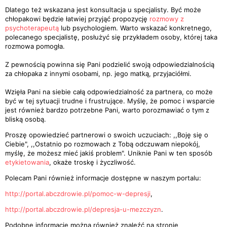
Dlatego też wskazana jest konsultacja u specjalisty. Być może
chłopakowi będzie łatwiej przyjąć propozycję
rozmowy z
psychoterapeutą
lub psychologiem. Warto wskazać konkretnego,
polecanego specjalistę, posłużyć się przykładem osoby, której taka
rozmowa pomogła.
Z pewnością powinna się Pani podzielić swoją odpowiedzialnością
za chłopaka z innymi osobami, np. jego matką, przyjaciółmi.
Wzięła Pani na siebie całą odpowiedzialność za partnera, co może
być w tej sytuacji trudne i frustrujące. Myślę, że pomoc i wsparcie
jest również bardzo potrzebne Pani, warto porozmawiać o tym z
bliską osobą.
Proszę opowiedzieć partnerowi o swoich uczuciach: ,,Boję się o
Ciebie", ,,Ostatnio po rozmowach z Tobą odczuwam niepokój,
myślę, że możesz mieć jakiś problem". Uniknie Pani w ten sposób
etykietowania
, okaże troskę i życzliwość.
Polecam Pani również informacje dostępne w naszym portalu:
http://portal.abczdrowie.pl/pomoc-w-depresji
,
http://portal.abczdrowie.pl/depresja-u-mezczyzn
.
Podobne informacje można również znaleźć na stronie