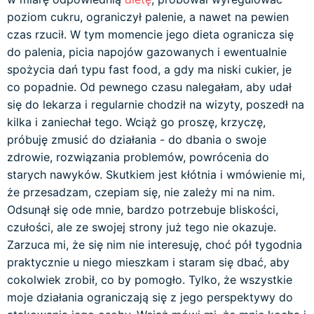
poziom cukru, ograniczył palenie, a nawet na pewien
czas rzucił. W tym momencie jego dieta ogranicza się
do palenia, picia napojów gazowanych i ewentualnie
spożycia dań typu fast food, a gdy ma niski cukier, je
co popadnie. Od pewnego czasu nalegałam, aby udał
się do lekarza i regularnie chodził na wizyty, poszedł na
kilka i zaniechał tego. Wciąż go proszę, krzyczę,
próbuję zmusić do działania - do dbania o swoje
zdrowie, rozwiązania problemów, powrócenia do
starych nawyków. Skutkiem jest kłótnia i wmówienie mi,
że przesadzam, czepiam się, nie zależy mi na nim.
Odsunął się ode mnie, bardzo potrzebuje bliskości,
czułości, ale ze swojej strony już tego nie okazuje.
Zarzuca mi, że się nim nie interesuję, choć pół tygodnia
praktycznie u niego mieszkam i staram się dbać, aby
cokolwiek zrobił, co by pomogło. Tylko, że wszystkie
moje działania ograniczają się z jego perspektywy do