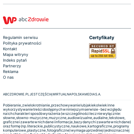
Certyfikaty
Regulamin serwisu
Polityka prywatności
Kontakt
Mapa witryny
Indeks pytań
Partnerzy
Reklama
O nas
ABCZDROWIE.PL JEST CZĘŚCIĄ WIRTUALNA POLSKA MEDIA S.A.
Pobieranie, zwielokrotnianie, przechowywanie lub jakiekolwiek inne
wykorzystywanie treści dostępnych w niniejszym serwisie - bez względu
na ich charakter i sposób wyrażenia (w szczególności lecz nie wyłącznie:
słowne, słowno-muzyczne, muzyczne, audiowizualne, audialne, tekstowe,
graficzne i zawarte w nich dane i informacje, bazy danych i zawarte w nich dane)
oraz formę (np. literackie, publicystyczne, naukowe, kartograficzne, programy
komputerowe, plastyczne, fotograficzne) wymaga uprzedniej i jednoznacznej