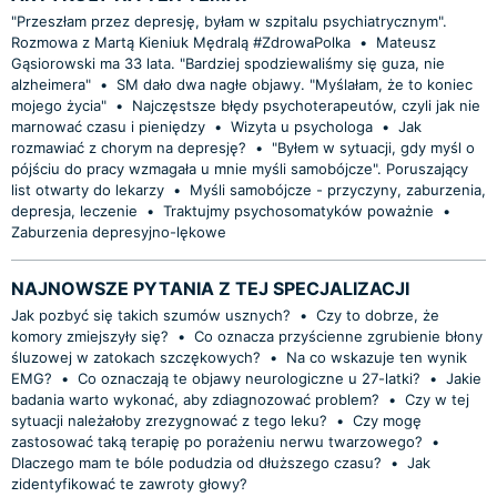
"Przeszłam przez depresję, byłam w szpitalu psychiatrycznym".
Rozmowa z Martą Kieniuk Mędralą #ZdrowaPolka
•
Mateusz
Gąsiorowski ma 33 lata. "Bardziej spodziewaliśmy się guza, nie
alzheimera"
•
SM dało dwa nagłe objawy. "Myślałam, że to koniec
mojego życia"
•
Najczęstsze błędy psychoterapeutów, czyli jak nie
marnować czasu i pieniędzy
•
Wizyta u psychologa
•
Jak
rozmawiać z chorym na depresję?
•
"Byłem w sytuacji, gdy myśl o
pójściu do pracy wzmagała u mnie myśli samobójcze". Poruszający
list otwarty do lekarzy
•
Myśli samobójcze - przyczyny, zaburzenia,
depresja, leczenie
•
Traktujmy psychosomatyków poważnie
•
Zaburzenia depresyjno-lękowe
NAJNOWSZE PYTANIA Z TEJ SPECJALIZACJI
Jak pozbyć się takich szumów usznych?
•
Czy to dobrze, że
komory zmiejszyły się?
•
Co oznacza przyścienne zgrubienie błony
śluzowej w zatokach szczękowych?
•
Na co wskazuje ten wynik
EMG?
•
Co oznaczają te objawy neurologiczne u 27-latki?
•
Jakie
badania warto wykonać, aby zdiagnozować problem?
•
Czy w tej
sytuacji należałoby zrezygnować z tego leku?
•
Czy mogę
zastosować taką terapię po porażeniu nerwu twarzowego?
•
Dlaczego mam te bóle podudzia od dłuższego czasu?
•
Jak
zidentyfikować te zawroty głowy?