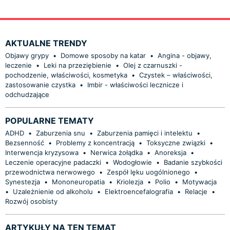
AKTUALNE TRENDY
Objawy grypy
•
Domowe sposoby na katar
•
Angina - objawy,
leczenie
•
Leki na przeziębienie
•
Olej z czarnuszki -
pochodzenie, właściwości, kosmetyka
•
Czystek – właściwości,
zastosowanie czystka
•
Imbir - właściwości lecznicze i
odchudzające
POPULARNE TEMATY
ADHD
•
Zaburzenia snu
•
Zaburzenia pamięci i intelektu
•
Bezsenność
•
Problemy z koncentracją
•
Toksyczne związki
•
Interwencja kryzysowa
•
Nerwica żołądka
•
Anoreksja
•
Leczenie operacyjne padaczki
•
Wodogłowie
•
Badanie szybkości
przewodnictwa nerwowego
•
Zespół lęku uogólnionego
•
Synestezja
•
Mononeuropatia
•
Kriolezja
•
Polio
•
Motywacja
•
Uzależnienie od alkoholu
•
Elektroencefalografia
•
Relacje
•
Rozwój osobisty
ARTYKUŁY NA TEN TEMAT