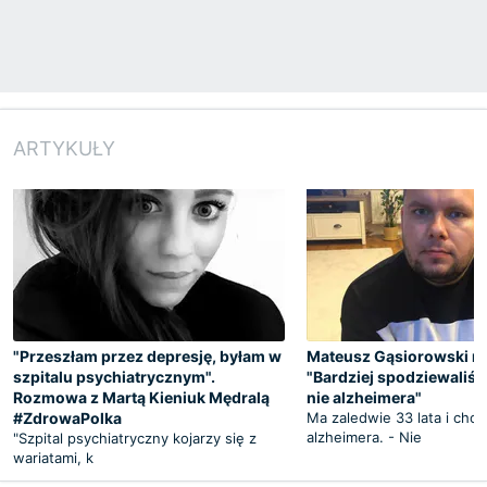
ARTYKUŁY
"Przeszłam przez depresję, byłam w
Mateusz Gąsiorowski ma
szpitalu psychiatrycznym".
"Bardziej spodziewaliśm
Rozmowa z Martą Kieniuk Mędralą
nie alzheimera"
#ZdrowaPolka
Ma zaledwie 33 lata i chor
alzheimera. - Nie
"Szpital psychiatryczny kojarzy się z
wariatami, k