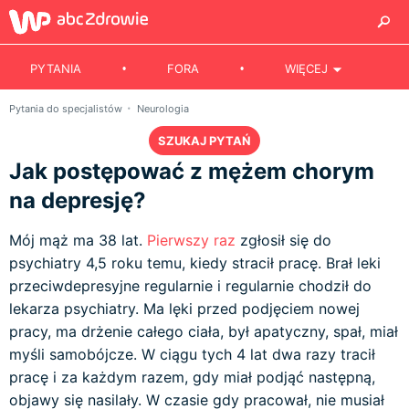
PYTANIA
FORA
WIĘCEJ
Pytania do specjalistów
Neurologia
SZUKAJ PYTAŃ
Jak postępować z mężem chorym
na depresję?
Mój mąż ma 38 lat.
Pierwszy raz
zgłosił się do
psychiatry 4,5 roku temu, kiedy stracił pracę. Brał leki
przeciwdepresyjne regularnie i regularnie chodził do
lekarza psychiatry. Ma lęki przed podjęciem nowej
pracy, ma drżenie całego ciała, był apatyczny, spał, miał
myśli samobójcze. W ciągu tych 4 lat dwa razy tracił
pracę i za każdym razem, gdy miał podjąć następną,
objawy się nasilały. W czasie gdy pracował, nie musiał