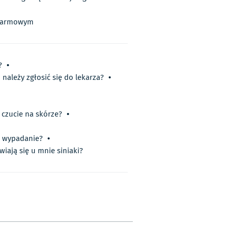
 alarmowym
?
•
i należy zgłosić się do lekarza?
•
czucie na skórze?
•
ć wypadanie?
•
iają się u mnie siniaki?