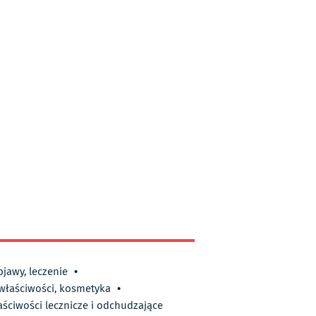
bjawy, leczenie
•
 właściwości, kosmetyka
•
aściwości lecznicze i odchudzające