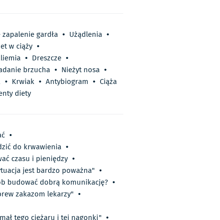
 zapalenie gardła
•
Użądlenia
•
et w ciąży
•
liemia
•
Dreszcze
•
adanie brzucha
•
Nieżyt nosa
•
a
•
Krwiak
•
Antybiogram
•
Ciąża
nty diety
ać
•
zić do krwawienia
•
ać czasu i pieniędzy
•
Sytuacja jest bardzo poważna"
•
sób budować dobrą komunikację?
•
brew zakazom lekarzy"
•
mał tego ciężaru i tej nagonki"
•