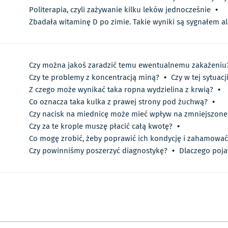
Politerapia, czyli zażywanie kilku leków jednocześnie
•
Zbadała witaminę D po zimie. Takie wyniki są sygnałem
Czy można jakoś zaradzić temu ewentualnemu zakażeniu
Czy te problemy z koncentracją miną?
•
Czy w tej sytuacj
Z czego może wynikać taka ropna wydzielina z krwią?
•
Co oznacza taka kulka z prawej strony pod żuchwą?
•
Czy nacisk na miednicę może mieć wpływ na zmniejszone 
Czy za te krople muszę płacić całą kwotę?
•
Co mogę zrobić, żeby poprawić ich kondycję i zahamowa
Czy powinniśmy poszerzyć diagnostykę?
•
Dlaczego pojaw