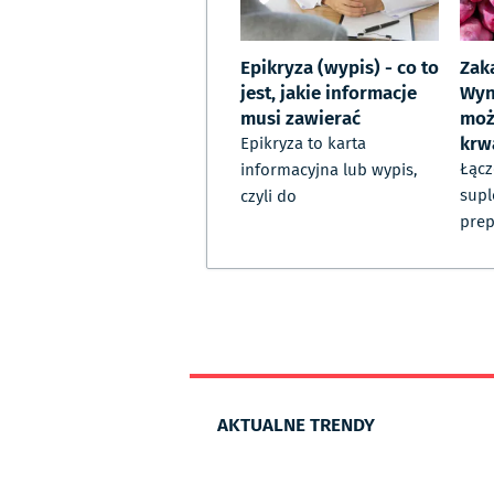
Epikryza (wypis) - co to
Zak
jest, jakie informacje
Wyn
musi zawierać
moż
krw
Epikryza to karta
Łącz
informacyjna lub wypis,
supl
czyli do
prep
AKTUALNE TRENDY