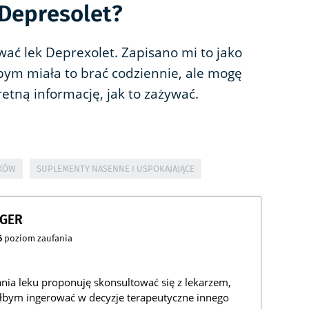
 Depresolet?
wać lek Deprexolet. Zapisano mi to jako
bym miała to brać codziennie, ale mogę
retną informację, jak to zażywać.
EKÓW
SUPLEMENTY NASENNE I USPOKAJAJĄCE
NGER
6
poziom zaufania
ia leku proponuję skonsultować się z lekarzem,
ciałbym ingerować w decyzje terapeutyczne innego