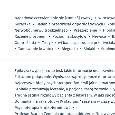
Napadowe czerwienienie się (rumień) twarzy
•
Wirusowe
Gorączka
•
Badanie przeciwciał odpornościowych u kobi
Nerwoból nerwu trójdzielnego
•
Przeziębienie
•
Hipoka
Rażenie piorunem
•
Poziom leukocytów
•
Nerwica
•
B
Odmrożenia
•
Testy z krwi badające swoiste przeciwciał
•
Tamowanie krwotoku
•
Biegunka
•
Siniaki
•
Supleme
Epikryza (wypis) - co to jest, jakie informacje musi zawier
Zakazane połączenie. Wyniszcza wątrobę, może doprowad
Najczęstsze błędy psychoterapeutów, czyli jak nie marnow
Szpitale przesuwają leczenie, a pacjenci tracą zdrowie. "
Trudna sztuka rozmowy pacjenta z lekarzem. W jaki spo
Dominika ma raka płuc w IV stadium. "Zaszłam w ciążę w
Psychoterapia krótkoterminowa
•
Profesor Marian Zembala odebrał sobie życie. "Nie wytrzy