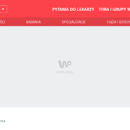
PYTANIA DO LEKARZY
FORA I GRUPY 
J
ŚCI
BADANIA
SPECJALIZACJE
CIĄŻA I DZIEC
nna