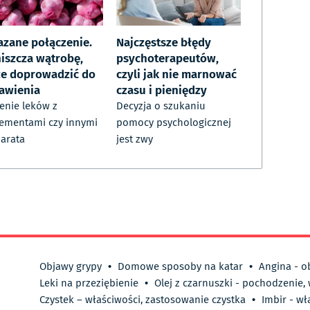
azane połączenie.
Najczęstsze błędy
iszcza wątrobę,
psychoterapeutów,
e doprowadzić do
czyli jak nie marnować
awienia
czasu i pieniędzy
enie leków z
Decyzja o szukaniu
ementami czy innymi
pomocy psychologicznej
arata
jest zwy
Objawy grypy
•
Domowe sposoby na katar
•
Angina - o
Leki na przeziębienie
•
Olej z czarnuszki - pochodzenie,
Czystek – właściwości, zastosowanie czystka
•
Imbir - wł