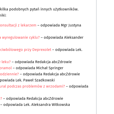
a kilka podobnych pytań innych użytkowników.
iki:
konsultacji z lekarzem
– odpowiada
Mgr Justyna
a wyregulowanie cyklu?
– odpowiada
Aleksander
zeciwbólowego przy Deprexolet
– odpowiada
Lek.
 leku?
– odpowiada
Redakcja abcZdrowie
pramol
– odpowiada
Michał Springer
codziennie?
– odpowiada
Redakcja abcZdrowie
powiada
Lek. Paweł Szadkowski
ural podczas problemów z wrzodami?
– odpowiada
ę?
– odpowiada
Redakcja abcZdrowie
– odpowiada
Lek. Aleksandra Witkowska