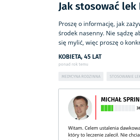
Jak stosować lek
Proszę o informację, jak zaży
środek nasenny. Nie sądzę a
się mylić, więc proszę o konk
KOBIETA, 45 LAT
ponad rok temu
MEDYCYNA RODZINNA
STOSOWANIE L
MICHAŁ SPRI
3
Witam. Celem ustalenia dawkowan
który to leczenie zalecił. Nie ch