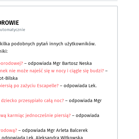
DROWIE
automatycznie
a kilka podobnych pytań innych użytkowników.
iki:
porodowej?
– odpowiada
Mgr Bartosz Neska
ek nie może najeść się w nocy i ciągle się budzi?
–
ot-Bilska
iersią po zażyciu Escapelle?
– odpowiada
Lek.
 dziecko przesypiało całą noc?
– odpowiada
Mgr
wą karmiąc jednocześnie piersią?
– odpowiada
orodową?
– odpowiada
Mgr Arleta Balcerek
– odpowiada
Lek. Aleksandra Witkowska