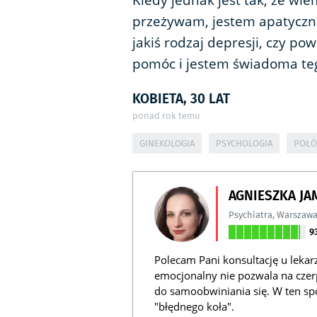
Kiedy jednak jest tak, że wie
przeżywam, jestem apatyczna,
jakiś rodzaj depresji, czy p
pomóc i jestem świadoma te
KOBIETA, 30 LAT
ponad rok temu
GINEKOLOGIA
PSYCHOLOGIA
POŁÓ
AGNIESZKA J
Psychiatra
,
Warszaw
9
Polecam Pani konsultację u lekar
emocjonalny nie pozwala na czer
do samoobwiniania się. W ten s
"błędnego koła".