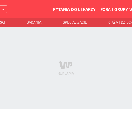
PYTANIA DO LEKARZY
FORA I GRUPY 
J
ŚCI
BADANIA
SPECJALIZACJE
CIĄŻA I DZIEC