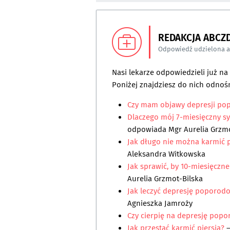
REDAKCJA ABCZ
Odpowiedź udzielona 
Nasi lekarze odpowiedzieli już n
Poniżej znajdziesz do nich odnośn
Czy mam objawy depresji po
Dlaczego mój 7-miesięczny syn
odpowiada
Mgr Aurelia Grzm
Jak długo nie można karmić p
Aleksandra Witkowska
Jak sprawić, by 10-miesięczne
Aurelia Grzmot-Bilska
Jak leczyć depresję poporodo
Agnieszka Jamroży
Czy cierpię na depresję pop
Jak przestać karmić piersią?