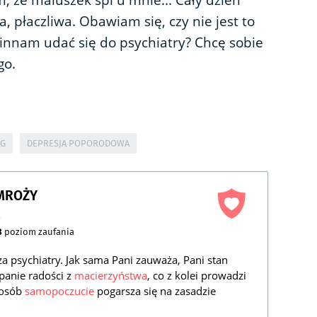
m, że maluszek śpi u mnie... Cały dzień
 płaczliwa. Obawiam się, czy nie jest to
owinnam udać się do psychiatry? Chcę sobie
go.
G
DEPRESJA POPORODOWA
AMROŻY
a
3
poziom zaufania
za psychiatry. Jak sama Pani zauważa, Pani stan
panie radości z
macierzyństwa
, co z kolei prowadzi
posób
samopoczucie
pogarsza się na zasadzie