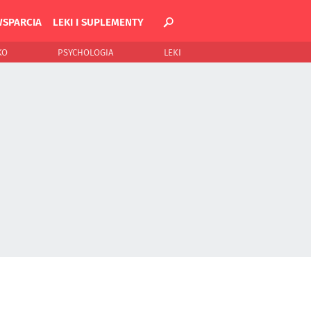
WSPARCIA
LEKI I SUPLEMENTY
KO
PSYCHOLOGIA
LEKI