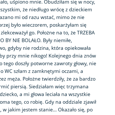
łało, uśpiono mnie. Obudziłam się w nocy,
wszystkim, że niedługo wrócę z dzieckiem
azano mi od razu wstać, mimo że nie
gorzej było wieczorem, poskarżyłam się
- zlekceważył go. Położne na to, że TRZEBA
 BY NIE BOLAŁO. Były niemiłe,
o, gdyby nie rodzina, która opiekowała
łoby przy mnie nikogo! Kolejnego dnia znów
do tego doszły potworne zawroty głowy, nie
do WC szłam z zamknętymi oczami, a
z męża. Położne twierdziły, że za bardzo
rmić piersią. Siedziałam więc trzymana
iecko, a mi głowa leciała na wszystkie
oma tego, co robię. Gdy na oddziale zjawił
, w jakim jestem stanie... Okazało się, po