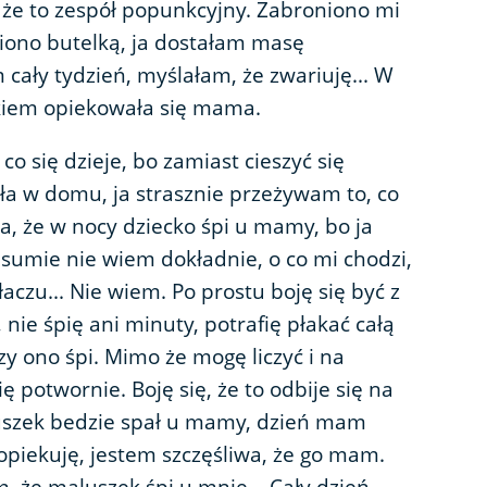
 że to zespół popunkcyjny. Zabroniono mi
iono butelką, ja dostałam masę
cały tydzień, myślałam, że zwariuję... W
kiem opiekowała się mama.
 co się dzieje, bo zamiast cieszyć się
ała w domu, ja strasznie przeżywam to, co
ia, że w nocy dziecko śpi u mamy, bo ja
W sumie nie wiem dokładnie, o co mi chodzi,
płaczu... Nie wiem. Po prostu boję się być z
 nie śpię ani minuty, potrafię płakać całą
czy ono śpi. Mimo że mogę liczyć i na
 potwornie. Boję się, że to odbije się na
uszek bedzie spał u mamy, dzień mam
opiekuję, jestem szczęśliwa, że go mam.