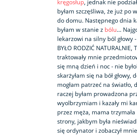
kręgosłup
, jednak nie podzia
byłam szczęśliwa, że już po 
do domu. Następnego dnia k
byłam w stanie z
bólu
... Naj
lekarzowi na silny ból głowy 
BYŁO RODZIĆ NATURALNIE, TO
traktowały mnie przedmiotow
się mną dzień i noc - nie by
skarżyłam się na bół głowy, 
mogłam patrzeć na światło, 
raczej byłam prowadzona prze
wyolbrzymiam i kazały mi ka
przez męża, mama trzymała dz
strony, jakbym była nieświad
się ordynator i zobaczył mnie