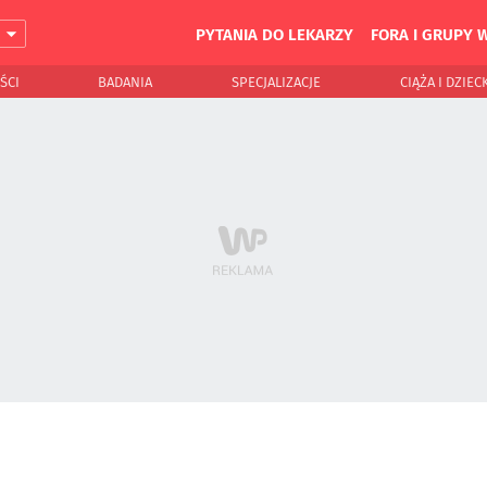
PYTANIA DO LEKARZY
FORA I GRUPY 
J
ŚCI
BADANIA
SPECJALIZACJE
CIĄŻA I DZIEC