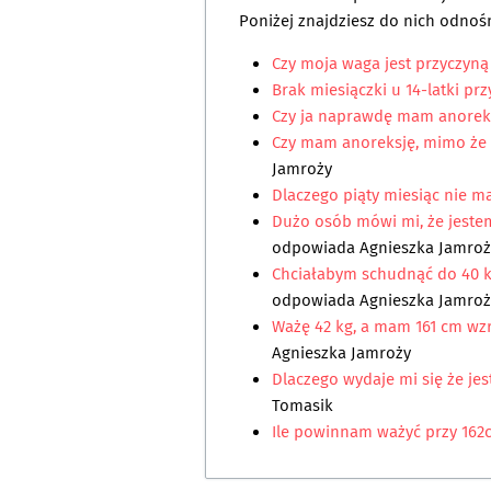
Poniżej znajdziesz do nich odnośn
Czy moja waga jest przyczyną
Brak miesiączki u 14-latki pr
Czy ja naprawdę mam anorek
Czy mam anoreksję, mimo że
Jamroży
Dlaczego piąty miesiąc nie 
Dużo osób mówi mi, że jeste
odpowiada
Agnieszka Jamroż
Chciałabym schudnąć do 40 kg
odpowiada
Agnieszka Jamroż
Ważę 42 kg, a mam 161 cm wz
Agnieszka Jamroży
Dlaczego wydaje mi się że je
Tomasik
Ile powinnam ważyć przy 162