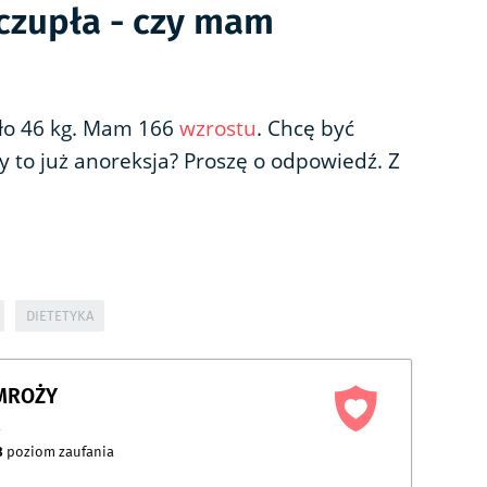
czupła - czy mam
oło 46 kg. Mam 166
wzrostu
. Chcę być
y to już anoreksja? Proszę o odpowiedź. Z
DIETETYKA
AMROŻY
a
3
poziom zaufania