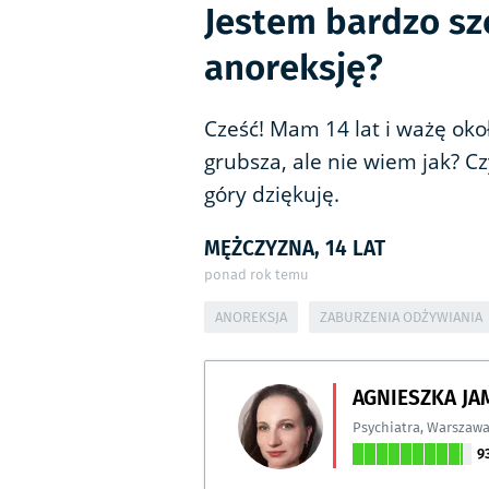
Jestem bardzo sz
anoreksję?
Cześć! Mam 14 lat i ważę ok
grubsza, ale nie wiem jak? Cz
góry dziękuję.
MĘŻCZYZNA, 14 LAT
ponad rok temu
ANOREKSJA
ZABURZENIA ODŻYWIANIA
AGNIESZKA J
Psychiatra
,
Warszaw
9