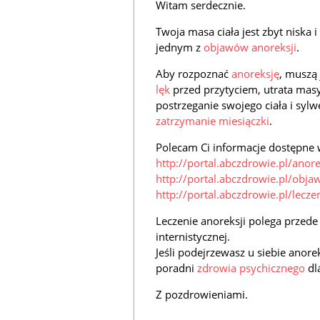
Witam serdecznie.
Twoja masa ciała jest zbyt niska
jednym z
objawów anoreksji
.
Aby rozpoznać
anoreksję
, muszą 
lęk
przed przytyciem, utrata masy
postrzeganie swojego ciała i sylw
zatrzymanie miesiączki
.
Polecam Ci informacje dostępne 
http://portal.abczdrowie.pl/anor
http://portal.abczdrowie.pl/obja
http://portal.abczdrowie.pl/lecze
Leczenie anoreksji polega przede
internistycznej.
Jeśli podejrzewasz u siebie anore
poradni
zdrowia psychicznego
dla
Z pozdrowieniami.