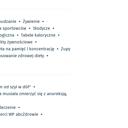
hudzanie
•
Żywienie
•
la sportowców
•
Słodycze
•
ogiczna
•
Tabele kaloryczne
•
kty żywnościowe
•
eta na pamięć i koncentrację
•
Zupy
nsowanie zdrowej diety
•
m od szyi w dół"
•
 musiała zmierzyć się z anoreksją,
 leczenie
•
perci WP abcZdrowie
•