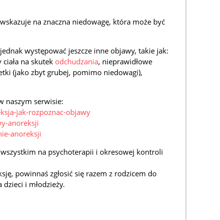
 i wskazuje na znaczna niedowagę, która może być
jednak występować jeszcze inne objawy, takie jak:
 ciała na skutek
odchudzania
, nieprawidłowe
etki (jako zbyt grubej, pomimo niedowagi),
w naszym serwisie:
eksja-jak-rozpoznac-objawy
wy-anoreksji
nie-anoreksji
 wszystkim na psychoterapii i okresowej kontroli
ksję, powinnaś zgłosić się razem z rodzicem do
 dzieci i młodzieży.