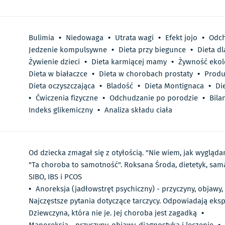
Bulimia
•
Niedowaga
•
Utrata wagi
•
Efekt jojo
•
Odc
Jedzenie kompulsywne
•
Dieta przy biegunce
•
Dieta d
Żywienie dzieci
•
Dieta karmiącej mamy
•
Żywność ekol
Dieta w białaczce
•
Dieta w chorobach prostaty
•
Produ
Dieta oczyszczająca
•
Bladość
•
Dieta Montignaca
•
Di
•
Ćwiczenia fizyczne
•
Odchudzanie po porodzie
•
Bila
Indeks glikemiczny
•
Analiza składu ciała
Od dziecka zmagał się z otyłością. "Nie wiem, jak wygląda
"Ta choroba to samotność". Roksana Środa, dietetyk, sama
SIBO, IBS i PCOS
•
Anoreksja (jadłowstręt psychiczny) - przyczyny, objawy,
Najczęstsze pytania dotyczące tarczycy. Odpowiadają eks
Dziewczyna, która nie je. Jej choroba jest zagadką
•