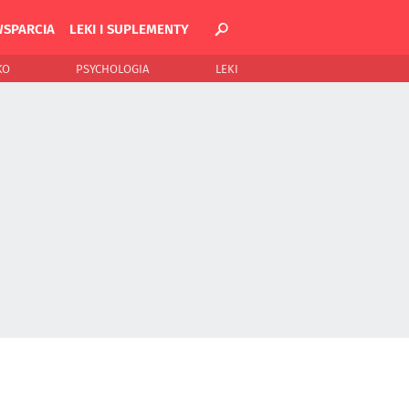
WSPARCIA
LEKI I SUPLEMENTY
KO
PSYCHOLOGIA
LEKI