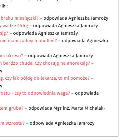
iki:
 braku miesiączki?
– odpowiada
Agnieszka Jamroży
zy wadze 45 kg
– odpowiada
Agnieszka Jamroży
sję?
– odpowiada
Agnieszka Jamroży
 nie mam żadnych omdleń?
– odpowiada
Agnieszka
mam okresu?
– odpowiada
Agnieszka Jamroży
m bardzo chuda. Czy choruję na anoreksję?
–
y
, czy jak pójdę do lekarza, to mi pomoże?
–
y
rostu - czy to odpowiednia waga?
– odpowiada
stem gruba?
– odpowiada
Mgr inż. Marta Michalak-
cm wzrostu?
– odpowiada
Agnieszka Jamroży