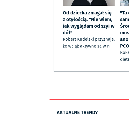
Od dziecka zmagał się
"Ta
z otyłością. "Nie wiem,
sam
jak wyglądam od szyi w
Śro
dół"
mus
anor
Robert Kudelski przyznaje,
PC
że wciąż aktywne są w n
Roks
diet
AKTUALNE TRENDY