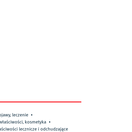
bjawy, leczenie
•
 właściwości, kosmetyka
•
aściwości lecznicze i odchudzające