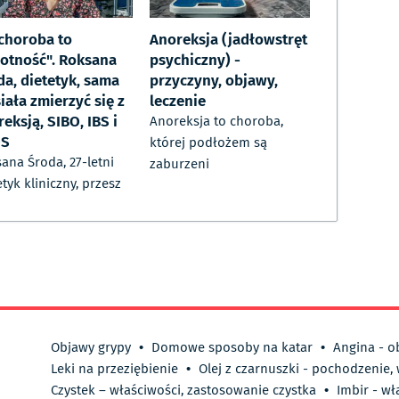
 choroba to
Anoreksja (jadłowstręt
otność". Roksana
psychiczny) -
da, dietetyk, sama
przyczyny, objawy,
iała zmierzyć się z
leczenie
eksją, SIBO, IBS i
Anoreksja to choroba,
OS
której podłożem są
ana Środa, 27-letni
zaburzeni
etyk kliniczny, przesz
Objawy grypy
•
Domowe sposoby na katar
•
Angina - o
Leki na przeziębienie
•
Olej z czarnuszki - pochodzenie,
Czystek – właściwości, zastosowanie czystka
•
Imbir - wł