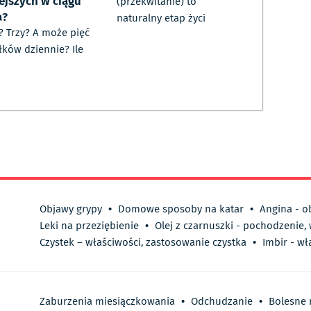
ejszych w ciągu
(przekwitanie) to
a?
naturalny etap życi
 Trzy? A może pięć
łków dziennie? Ile
Objawy grypy
•
Domowe sposoby na katar
•
Angina - o
Leki na przeziębienie
•
Olej z czarnuszki - pochodzenie,
Czystek – właściwości, zastosowanie czystka
•
Imbir - wł
Zaburzenia miesiączkowania
•
Odchudzanie
•
Bolesne 