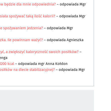
ków będzie dla mnie odpowiednia?
– odpowiada
Mgr
iała spożywać taką ilość kalorii?
– odpowiada
Mgr
ze spożywaniem jedzenia?
– odpowiada
Mgr
czka. Ile powinnam ważyć?
– odpowiada
Agnieszka
tyć, a zwiększyć kaloryczność swoich posiłków?
–
enga
 1200 kcal
– odpowiada
mgr Anna Kołdon
siłków na diecie stabilizacyjnej?
– odpowiada
Mgr