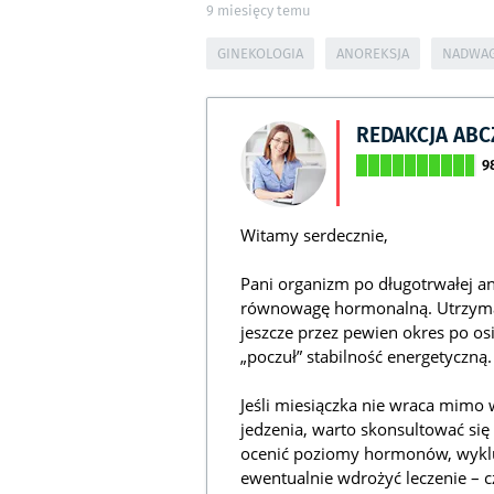
9
miesięcy temu
GINEKOLOGIA
ANOREKSJA
NADWA
REDAKCJA AB
9
Witamy serdecznie,
Pani organizm po długotrwałej a
równowagę hormonalną. Utrzymani
jeszcze przez pewien okres po o
„poczuł” stabilność energetyczną.
Jeśli miesiączka nie wraca mimo w
jedzenia, warto skonsultować si
ocenić poziomy hormonów, wykluc
ewentualnie wdrożyć leczenie – c