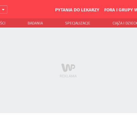
PYTANIA DO LEKARZY
FORA I GRUPY 
J
ŚCI
BADANIA
SPECJALIZACJE
CIĄŻA I DZIEC