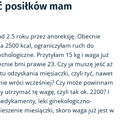
ść posiłków mam
od 2.5 roku przez anoreksję. Obecnie
a 2500 kcal, ograniczyłam ruch do
ologiczne. Przytyłam 15 kg i waga już
ecnie bmi prawie 23. Czy ja muszę jeść aż
 odzyskania mięsiaczki, czyli tyć, nawet
a nie wróci wcześniej? Czy może powinnam
by utrzymać tę wagę, czyli tak ok. 2200? I
edykamenty, leki ginekologiczno-
eszenie miesiączki, skoro waga już jest w