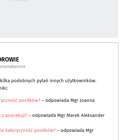
DROWIE
automatycznie
a kilka podobnych pytań innych użytkowników.
iki:
oryczność posiłków?
– odpowiada
Mgr Joanna
 z anoreksji?
– odpowiada
Mgr Marek Aleksander
nie kaloryczność posiłków?
– odpowiada
Mgr