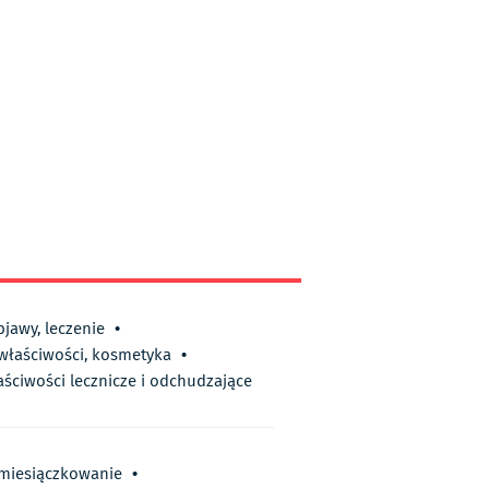
bjawy, leczenie
•
 właściwości, kosmetyka
•
aściwości lecznicze i odchudzające
miesiączkowanie
•