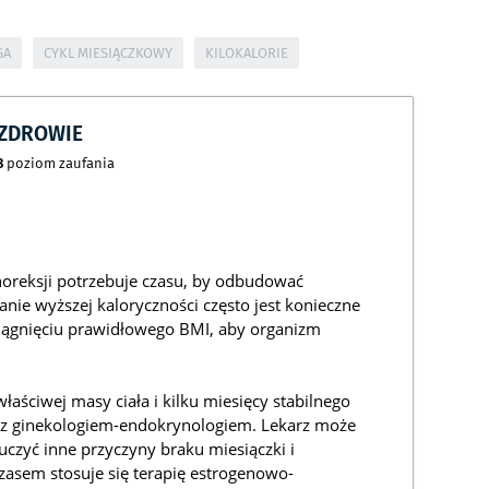
GA
CYKL MIESIĄCZKOWY
KILOKALORIE
CZDROWIE
8
poziom zaufania
noreksji potrzebuje czasu, by odbudować
e wyższej kaloryczności często jest konieczne
siągnięciu prawidłowego BMI, aby organizm
łaściwej masy ciała i kilku miesięcy stabilnego
ę z ginekologiem-endokrynologiem. Lekarz może
zyć inne przyczyny braku miesiączki i
zasem stosuje się terapię estrogenowo-