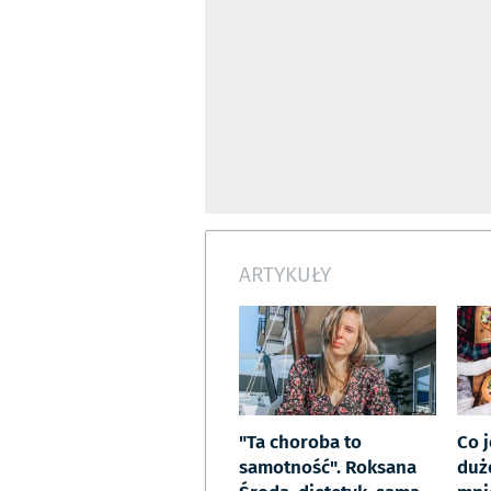
ARTYKUŁY
"Ta choroba to
Co j
samotność". Roksana
duże