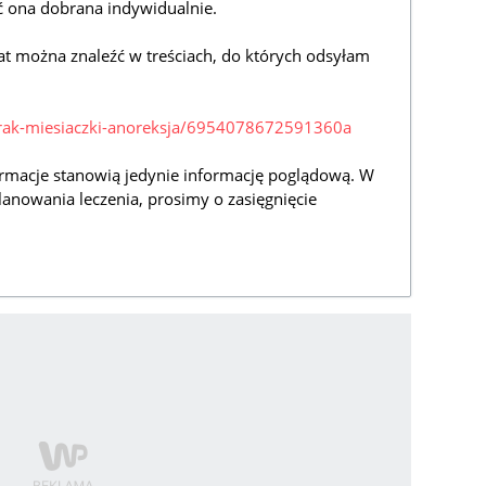
 ona dobrana indywidualnie.
at można znaleźć w treściach, do których odsyłam
/brak-miesiaczki-anoreksja/6954078672591360a
rmacje stanowią jedynie informację poglądową. W
lanowania leczenia, prosimy o zasięgnięcie