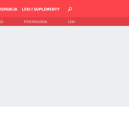
WSPARCIA
LEKI I SUPLEMENTY
KO
PSYCHOLOGIA
LEKI