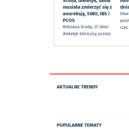
Środa, dietetyk, sama
mni
musiała zmierzyć się z
dni
anoreksją, SIBO, IBS i
Dwa?
PCOS
posi
Roksana Środa, 27-letni
rzec
dietetyk kliniczny, przesz
AKTUALNE TRENDY
POPULARNE TEMATY