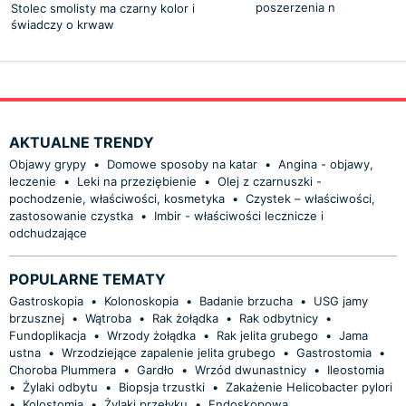
poszerzenia n
Stolec smolisty ma czarny kolor i
świadczy o krwaw
AKTUALNE TRENDY
Objawy grypy
•
Domowe sposoby na katar
•
Angina - objawy,
leczenie
•
Leki na przeziębienie
•
Olej z czarnuszki -
pochodzenie, właściwości, kosmetyka
•
Czystek – właściwości,
zastosowanie czystka
•
Imbir - właściwości lecznicze i
odchudzające
POPULARNE TEMATY
Gastroskopia
•
Kolonoskopia
•
Badanie brzucha
•
USG jamy
brzusznej
•
Wątroba
•
Rak żołądka
•
Rak odbytnicy
•
Fundoplikacja
•
Wrzody żołądka
•
Rak jelita grubego
•
Jama
ustna
•
Wrzodziejące zapalenie jelita grubego
•
Gastrostomia
•
Choroba Plummera
•
Gardło
•
Wrzód dwunastnicy
•
Ileostomia
•
Żylaki odbytu
•
Biopsja trzustki
•
Zakażenie Helicobacter pylori
•
Kolostomia
•
Żylaki przełyku
•
Endoskopowa