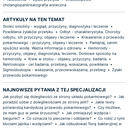
cholangiopankreatografia wsteczna
ARTYKUŁY NA TEN TEMAT
Stolec smolisty - wygląd, przyczyny, diagnostyka i leczenie
•
Powikłania żylaków przełyku
•
Odbyt - charakterystyka. Choroby
odbytu, ich przyczyny, objawy i leczenie
•
Krwawienie z przewodu
pokarmowego - przyczyny, objawy i leczenie
•
Pamiętaj, zanim
spuścisz wodę. Ważna informacja o zdrowiu
•
Hemoroidy -
przyczyny, objawy, diagnostyka, leczenie. Domowe sposoby na
hemoroidy
•
Krew w stolcu - objawy, przyczyny, badania
•
Rektoskopia - cel badania, przebieg, wskazania, powikłania
•
Sigmoidoskopia - wskazania, przeciwwskazania, przebieg
•
Żylaki
przewodu pokarmowego
NAJNOWSZE PYTANIA Z TEJ SPECJALIZACJI
Jak pozbyć się dolegliwości ze strony układu pokarmowego?
•
Jak
poradzić sobie z dolegliwościami ze strony jelit?
•
Jakie testy
potwierdzą kandydozę przewodu pokarmowego?
•
Czy możliwe,
że mam guz w jamie brzusznej?
•
Jak zmniejszyć wzdęcia i
biegunki?
•
Co oznacza to pieczenie i odbijanie?
•
Co robić z tymi
kłuciami jajnika i wzdęciami?
•
Jak odbudować florę bakteryjnej w