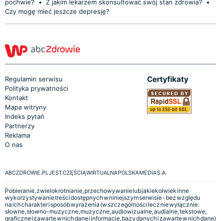
pochwie?
•
Z jakim lekarzem skonsultować swój stan zdrowia?
•
Czy mogę mieć jeszcze depresję?
Certyfikaty
Regulamin serwisu
Polityka prywatności
Kontakt
Mapa witryny
Indeks pytań
Partnerzy
Reklama
O nas
ABCZDROWIE.PL JEST CZĘŚCIĄ WIRTUALNA POLSKA MEDIA S.A.
Pobieranie, zwielokrotnianie, przechowywanie lub jakiekolwiek inne
wykorzystywanie treści dostępnych w niniejszym serwisie - bez względu
na ich charakter i sposób wyrażenia (w szczególności lecz nie wyłącznie:
słowne, słowno-muzyczne, muzyczne, audiowizualne, audialne, tekstowe,
graficzne i zawarte w nich dane i informacje, bazy danych i zawarte w nich dane)