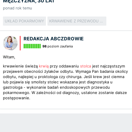
MĘŻCZYZNA, 30 LAT
ponad rok temu
UKŁAD POKARMOWY
KRWAWIENIE Z PRZEWODU POKARMOWEGO
REDAKCJA ABCZDROWIE
98
poziom zaufania
Witam,
krwawienie świeżą
krwią
przy oddawaniu
stolca
jest najczęstszym
przejawem obecności żylaków odbytu. Wymaga Pan badania okolicy
odbytu, najlepiej u proktologa czy chirurga. Jeśli krew jest ciemna
lub pojawia się smolisty stolec wskazana jest diagnostyka u
gastrologa - wykonanie badań endoskopowych przewodu
pokarmowego. W zależności od diagnozy, ustalone zostanie dalsze
postępowanie.