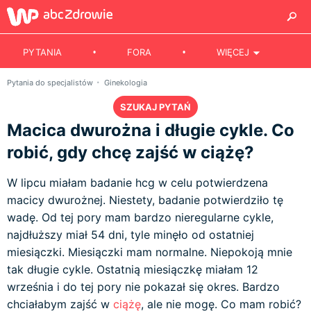
PYTANIA
FORA
WIĘCEJ
Pytania do specjalistów
Ginekologia
SZUKAJ PYTAŃ
Macica dwurożna i długie cykle. Co
robić, gdy chcę zajść w ciążę?
W lipcu miałam badanie hcg w celu potwierdzena
macicy dwurożnej. Niestety, badanie potwierdziło tę
wadę. Od tej pory mam bardzo nieregularne cykle,
najdłuższy miał 54 dni, tyle minęło od ostatniej
miesiączki. Miesiączki mam normalne. Niepokoją mnie
tak długie cykle. Ostatnią miesiączkę miałam 12
września i do tej pory nie pokazał się okres. Bardzo
chciałabym zajść w
ciążę
, ale nie mogę. Co mam robić?