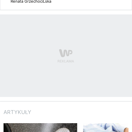
Renata GrzechociĹska
ARTYKUŁY