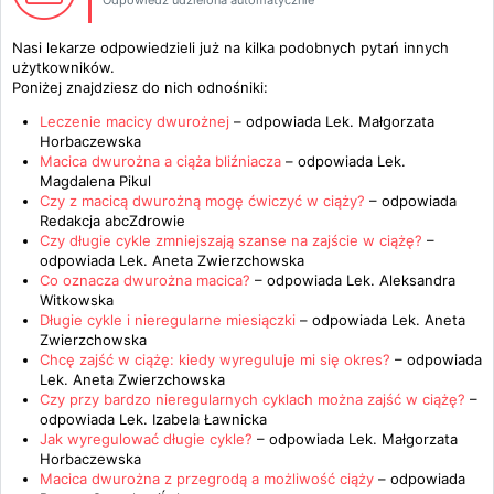
Odpowiedź udzielona automatycznie
Nasi lekarze odpowiedzieli już na kilka podobnych pytań innych
użytkowników.
Poniżej znajdziesz do nich odnośniki:
Leczenie macicy dwurożnej
– odpowiada
Lek. Małgorzata
Horbaczewska
Macica dwurożna a ciąża bliźniacza
– odpowiada
Lek.
Magdalena Pikul
Czy z macicą dwurożną mogę ćwiczyć w ciąży?
– odpowiada
Redakcja abcZdrowie
Czy długie cykle zmniejszają szanse na zajście w ciążę?
–
odpowiada
Lek. Aneta Zwierzchowska
Co oznacza dwurożna macica?
– odpowiada
Lek. Aleksandra
Witkowska
Długie cykle i nieregularne miesiączki
– odpowiada
Lek. Aneta
Zwierzchowska
Chcę zajść w ciążę: kiedy wyreguluje mi się okres?
– odpowiada
Lek. Aneta Zwierzchowska
Czy przy bardzo nieregularnych cyklach można zajść w ciążę?
–
odpowiada
Lek. Izabela Ławnicka
Jak wyregulować długie cykle?
– odpowiada
Lek. Małgorzata
Horbaczewska
Macica dwurożna z przegrodą a możliwość ciąży
– odpowiada