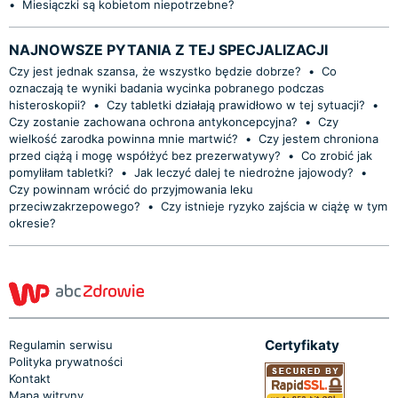
•
Miesiączki są kobietom niepotrzebne?
NAJNOWSZE PYTANIA Z TEJ SPECJALIZACJI
Czy jest jednak szansa, że wszystko będzie dobrze?
•
Co
oznaczają te wyniki badania wycinka pobranego podczas
histeroskopii?
•
Czy tabletki działają prawidłowo w tej sytuacji?
•
Czy zostanie zachowana ochrona antykoncepcyjna?
•
Czy
wielkość zarodka powinna mnie martwić?
•
Czy jestem chroniona
przed ciążą i mogę współżyć bez prezerwatywy?
•
Co zrobić jak
pomyliłam tabletki?
•
Jak leczyć dalej te niedrożne jajowody?
•
Czy powinnam wrócić do przyjmowania leku
przeciwzakrzepowego?
•
Czy istnieje ryzyko zajścia w ciążę w tym
okresie?
Certyfikaty
Regulamin serwisu
Polityka prywatności
Kontakt
Mapa witryny