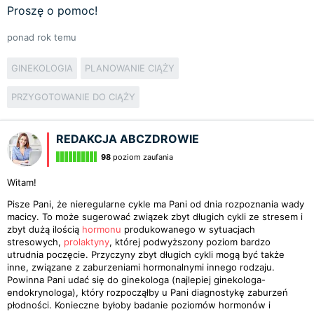
Proszę o pomoc!
ponad rok temu
GINEKOLOGIA
PLANOWANIE CIĄŻY
PRZYGOTOWANIE DO CIĄŻY
REDAKCJA ABCZDROWIE
98
poziom zaufania
Witam!
Pisze Pani, że nieregularne cykle ma Pani od dnia rozpoznania wady
macicy. To może sugerować związek zbyt długich cykli ze stresem i
zbyt dużą ilością
hormonu
produkowanego w sytuacjach
stresowych,
prolaktyny
, której podwyższony poziom bardzo
utrudnia poczęcie. Przyczyny zbyt długich cykli mogą być także
inne, związane z zaburzeniami hormonalnymi innego rodzaju.
Powinna Pani udać się do ginekologa (najlepiej ginekologa-
endokrynologa), który rozpocząłby u Pani diagnostykę zaburzeń
płodności. Konieczne byłoby badanie poziomów hormonów i