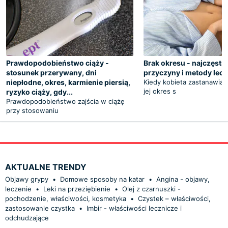
Prawdopodobieństwo ciąży -
Brak okresu - najczęsts
stosunek przerywany, dni
przyczyny i metody lecz
niepłodne, okres, karmienie piersią,
Kiedy kobieta zastanawia 
jej okres s
ryzyko ciąży, gdy...
Prawdopodobieństwo zajścia w ciążę
przy stosowaniu
AKTUALNE TRENDY
Objawy grypy
•
Domowe sposoby na katar
•
Angina - objawy,
leczenie
•
Leki na przeziębienie
•
Olej z czarnuszki -
pochodzenie, właściwości, kosmetyka
•
Czystek – właściwości,
zastosowanie czystka
•
Imbir - właściwości lecznicze i
odchudzające