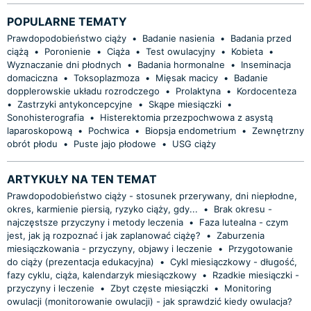
POPULARNE TEMATY
Prawdopodobieństwo ciąży
•
Badanie nasienia
•
Badania przed
ciążą
•
Poronienie
•
Ciąża
•
Test owulacyjny
•
Kobieta
•
Wyznaczanie dni płodnych
•
Badania hormonalne
•
Inseminacja
domaciczna
•
Toksoplazmoza
•
Mięsak macicy
•
Badanie
dopplerowskie układu rozrodczego
•
Prolaktyna
•
Kordocenteza
•
Zastrzyki antykoncepcyjne
•
Skąpe miesiączki
•
Sonohisterografia
•
Histerektomia przezpochwowa z asystą
laparoskopową
•
Pochwica
•
Biopsja endometrium
•
Zewnętrzny
obrót płodu
•
Puste jajo płodowe
•
USG ciąży
ARTYKUŁY NA TEN TEMAT
Prawdopodobieństwo ciąży - stosunek przerywany, dni niepłodne,
okres, karmienie piersią, ryzyko ciąży, gdy...
•
Brak okresu -
najczęstsze przyczyny i metody leczenia
•
Faza lutealna - czym
jest, jak ją rozpoznać i jak zaplanować ciążę?
•
Zaburzenia
miesiączkowania - przyczyny, objawy i leczenie
•
Przygotowanie
do ciąży (prezentacja edukacyjna)
•
Cykl miesiączkowy - długość,
fazy cyklu, ciąża, kalendarzyk miesiączkowy
•
Rzadkie miesiączki -
przyczyny i leczenie
•
Zbyt częste miesiączki
•
Monitoring
owulacji (monitorowanie owulacji) - jak sprawdzić kiedy owulacja?