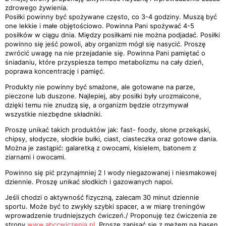
zdrowego żywienia.
Posiłki powinny być spożywane często, co 3-4 godziny. Muszą być
one lekkie i małe objętościowo. Powinna Pani spożywać 4-5
posiłków w ciągu dnia. Między posiłkami nie można podjadać. Posiłki
powinno się jeść powoli, aby organizm mógł się nasycić. Proszę
zwrócić uwagę na nie przejadanie się. Powinna Pani pamiętać o
śniadaniu, które przyspiesza tempo metabolizmu na cały dzień,
poprawa koncentrację i pamięć.
Produkty nie powinny być smażone, ale gotowane na parze,
pieczone lub duszone. Najlepiej, aby posiłki były urozmaicone,
dzięki temu nie znudzą się, a organizm będzie otrzymywał
wszystkie niezbędne składniki.
Proszę unikać takich produktów jak: fast- foody, słone przekąski,
chipsy, słodycze, słodkie bułki, ciast, ciasteczka oraz gotowe dania.
Można je zastąpić: galaretką z owocami, kisielem, batonem z
ziarnami i owocami.
Powinno się pić przynajmniej 2 l wody niegazowanej i niesmakowej
dziennie. Proszę unikać słodkich i gazowanych napoi.
Jeśli chodzi o aktywność fizyczną, zalecam 30 minut dziennie
sportu. Może być to zwykły szybki spacer, a w miarę treningów
wprowadzenie trudniejszych ćwiczeń./ Proponuję tez ćwiczenia ze
strony
www.abccwiczenia.pl
. Proszę zapisać się z mężem na basen