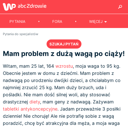
PYTANIA
FORA
WIĘCEJ
Pytania do specjalistów
SZUKAJ PYTAŃ
Mam problem z dużą wagą po ciąży!
Witam, mam 25 lat, 164
wzrostu
, moja waga to 95 kg.
Obecnie jestem w domu z dziećmi. Mam problem z
nadwagą po urodzeniu dwójki dzieci, a chciałabym co
najmniej zrzucić 25 kg. Mam duży brzuch, uda i
pośladki. Nie mam dość silnej woli, aby stosować
drastycznej
diety
, mam geny z nadwagą. Zażywam
tabletki antykoncepcyjne
. Jadam przeważnie 3 posiłki
dziennie! Nie choruję! Ale nie potrafię sobie z wagą
poradzić, chcę być atrakcyjna dla męża, a moja waga