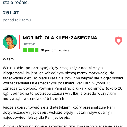
stale rośnie!
25 LAT
ponad rok temu
MGR INŻ. OLA KILEN-ZASIECZNA
Dietetyk
91
poziom zaufania
Witam,
Wiele kobiet po przebytej ciąży zmaga się z nadmiernymi
kilogramami. Im jest ich więcej tym niższą mamy motywację, do
stosowania diet. To błąd! Dieta nie powinna wiązać się z ogromnymi
wyrzeczeniami i niesmacznymi posiłkami. Pani BMI wynosi 35,
oznacza to otyłość. Powinna Pani stracić kilka kilogramów (około 20
kg). Jednak na to potrzeba czasu i wysiłku, a przede wszystkim
motywacji i wsparcia osób trzecich.
Radzę skonsultować się z dietetykiem, który przeanalizuje Pani
dotychczasowy jadłospis, wskaże błędy i ustali indywidualny i
najodpowiedniejszy dla Pani jadłospis.
Z mojej strony proponuję aktywność fizyczną i wprowadzenie zasad