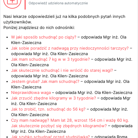
Odpowiedź udzielona automatycznie
Nasi lekarze odpowiedzieli już na kilka podobnych pytań innych
użytkowników.
Poniżej znajdziesz do nich odnośniki:
W jaki sposób schudnąć po ciąży?
– odpowiada
Mgr inż. Ola
Kilen-Zasieczna
Jak sobie poradzić z nadwagą przy niedoczynności tarczycy?
–
odpowiada
Mgr inż. Ola Kilen-Zasieczna
Jak mam schudnąć 7 kg w w 3 tygodnie?
– odpowiada
Mgr inż.
Ola Kilen-Zasieczna
Jak skutecznie schudnąć i nie wrócić do starej wagi?
–
odpowiada
Mgr inż. Ola Kilen-Zasieczna
Jestem gruba? Jak mam schudnąć?
– odpowiada
Mgr inż. Ola
Kilen-Zasieczna
Nieprawidłowa waga
– odpowiada
Mgr inż. Ola Kilen-Zasieczna
Jak zrzucić zbędne kilogramy w 3 tygodnie?
– odpowiada
Mgr
inż. Ola Kilen-Zasieczna
Jak to zrobić, tzn. schudnąć do 56 kg?
– odpowiada
Mgr inż.
Ola Kilen-Zasieczna
Czy mam nadwagę? Mam lat 28, wzrost 154 cm i ważę 60 kg.
Jak skutecznie pozbyć się zbędnych kilogramów?
– odpowiada
Mgr inż. Ola Kilen-Zasieczna
Jak szybko schudnąć przed studniówką?
– odpowiada
Roma