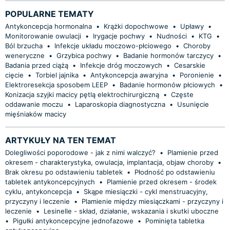
POPULARNE TEMATY
Antykoncepcja hormonalna
•
Krążki dopochwowe
•
Upławy
•
Monitorowanie owulacji
•
Irygacje pochwy
•
Nudności
•
KTG
•
Ból brzucha
•
Infekcje układu moczowo-płciowego
•
Choroby
weneryczne
•
Grzybica pochwy
•
Badanie hormonów tarczycy
•
Badania przed ciążą
•
Infekcje dróg moczowych
•
Cesarskie
cięcie
•
Torbiel jajnika
•
Antykoncepcja awaryjna
•
Poronienie
•
Elektroresekcja sposobem LEEP
•
Badanie hormonów płciowych
•
Konizacja szyjki macicy pętlą elektrochirurgiczną
•
Częste
oddawanie moczu
•
Laparoskopia diagnostyczna
•
Usunięcie
mięśniaków macicy
ARTYKUŁY NA TEN TEMAT
Dolegliwości poporodowe - jak z nimi walczyć?
•
Plamienie przed
okresem - charakterystyka, owulacja, implantacja, objaw choroby
•
Brak okresu po odstawieniu tabletek
•
Płodność po odstawieniu
tabletek antykoncepcyjnych
•
Plamienie przed okresem - środek
cyklu, antykoncepcja
•
Skąpe miesiączki - cykl menstruacyjny,
przyczyny i leczenie
•
Plamienie między miesiączkami - przyczyny i
leczenie
•
Lesinelle - skład, działanie, wskazania i skutki uboczne
•
Pigułki antykoncepcyjne jednofazowe
•
Pominięta tabletka