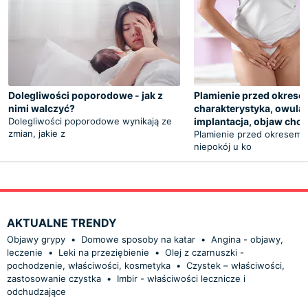
Dolegliwości poporodowe - jak z
Plamienie przed okrese
nimi walczyć?
charakterystyka, owulac
Dolegliwości poporodowe wynikają ze
implantacja, objaw cho
zmian, jakie z
Plamienie przed okresem 
niepokój u ko
AKTUALNE TRENDY
Objawy grypy
•
Domowe sposoby na katar
•
Angina - objawy,
leczenie
•
Leki na przeziębienie
•
Olej z czarnuszki -
pochodzenie, właściwości, kosmetyka
•
Czystek – właściwości,
zastosowanie czystka
•
Imbir - właściwości lecznicze i
odchudzające