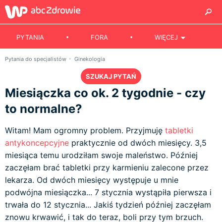
PYTANIA
FORA
WIĘCEJ
Pytania do specjalistów
Ginekologia
SZUKAJ PYTAŃ
Miesiączka co ok. 2 tygodnie - czy
to normalne?
Witam! Mam ogromny problem. Przyjmuję
tabletki
antykoncepcyjne
praktycznie od dwóch miesięcy. 3,5
miesiąca temu urodziłam swoje maleństwo. Później
zaczęłam brać tabletki przy karmieniu zalecone przez
lekarza. Od dwóch miesięcy występuje u mnie
podwójna miesiączka... 7 stycznia wystąpiła pierwsza i
trwała do 12 stycznia... Jakiś tydzień później zaczęłam
znowu krwawić, i tak do teraz, boli przy tym brzuch.