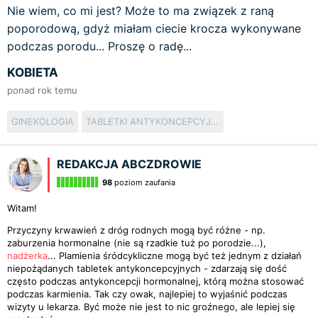
Nie wiem, co mi jest? Może to ma związek z raną
poporodową, gdyż miałam ciecie krocza wykonywane
podczas porodu... Proszę o radę...
KOBIETA
ponad rok temu
GINEKOLOGIA
TABLETKI ANTYKONCEPCYJNE
REDAKCJA ABCZDROWIE
98
poziom zaufania
Witam!
Przyczyny krwawień z dróg rodnych mogą być różne - np.
zaburzenia hormonalne (nie są rzadkie tuż po porodzie...),
nadżerka
... Plamienia śródcykliczne mogą być też jednym z działań
niepożądanych tabletek antykoncepcyjnych - zdarzają się dość
często podczas antykoncepcji hormonalnej, którą można stosować
podczas karmienia. Tak czy owak, najlepiej to wyjaśnić podczas
wizyty u lekarza. Być może nie jest to nic groźnego, ale lepiej się