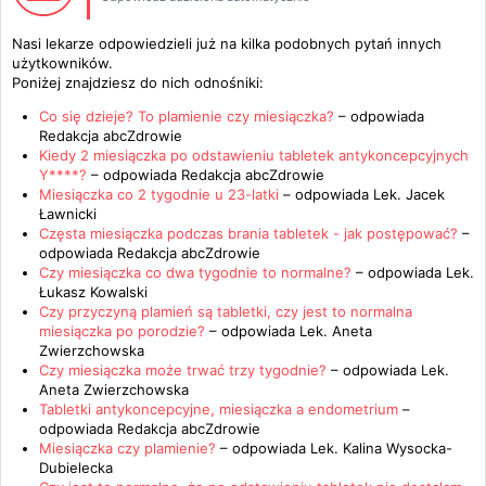
Nasi lekarze odpowiedzieli już na kilka podobnych pytań innych
użytkowników.
Poniżej znajdziesz do nich odnośniki:
Co się dzieje? To plamienie czy miesiączka?
– odpowiada
Redakcja abcZdrowie
Kiedy 2 miesiączka po odstawieniu tabletek antykoncepcyjnych
Y****?
– odpowiada
Redakcja abcZdrowie
Miesiączka co 2 tygodnie u 23-latki
– odpowiada
Lek. Jacek
Ławnicki
Częsta miesiączka podczas brania tabletek - jak postępować?
–
odpowiada
Redakcja abcZdrowie
Czy miesiączka co dwa tygodnie to normalne?
– odpowiada
Lek.
Łukasz Kowalski
Czy przyczyną plamień są tabletki, czy jest to normalna
miesiączka po porodzie?
– odpowiada
Lek. Aneta
Zwierzchowska
Czy miesiączka może trwać trzy tygodnie?
– odpowiada
Lek.
Aneta Zwierzchowska
Tabletki antykoncepcyjne, miesiączka a endometrium
–
odpowiada
Redakcja abcZdrowie
Miesiączka czy plamienie?
– odpowiada
Lek. Kalina Wysocka-
Dubielecka