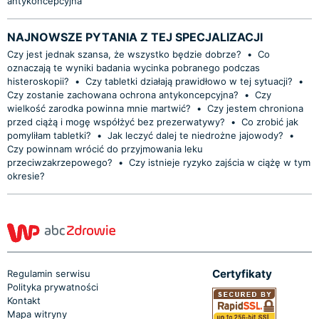
antykoncepcyjna
NAJNOWSZE PYTANIA Z TEJ SPECJALIZACJI
Czy jest jednak szansa, że wszystko będzie dobrze?
•
Co
oznaczają te wyniki badania wycinka pobranego podczas
histeroskopii?
•
Czy tabletki działają prawidłowo w tej sytuacji?
•
Czy zostanie zachowana ochrona antykoncepcyjna?
•
Czy
wielkość zarodka powinna mnie martwić?
•
Czy jestem chroniona
przed ciążą i mogę współżyć bez prezerwatywy?
•
Co zrobić jak
pomyliłam tabletki?
•
Jak leczyć dalej te niedrożne jajowody?
•
Czy powinnam wrócić do przyjmowania leku
przeciwzakrzepowego?
•
Czy istnieje ryzyko zajścia w ciążę w tym
okresie?
Certyfikaty
Regulamin serwisu
Polityka prywatności
Kontakt
Mapa witryny