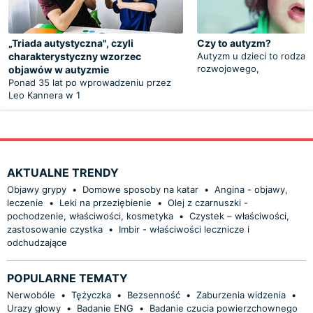
„Triada autystyczna", czyli
Czy to autyzm?
charakterystyczny wzorzec
Autyzm u dzieci to rodzaj
rozwojowego,
objawów w autyzmie
Ponad 35 lat po wprowadzeniu przez
Leo Kannera w 1
AKTUALNE TRENDY
Objawy grypy
•
Domowe sposoby na katar
•
Angina - objawy,
leczenie
•
Leki na przeziębienie
•
Olej z czarnuszki -
pochodzenie, właściwości, kosmetyka
•
Czystek – właściwości,
zastosowanie czystka
•
Imbir - właściwości lecznicze i
odchudzające
POPULARNE TEMATY
Nerwobóle
•
Tężyczka
•
Bezsenność
•
Zaburzenia widzenia
•
Urazy głowy
•
Badanie ENG
•
Badanie czucia powierzchownego