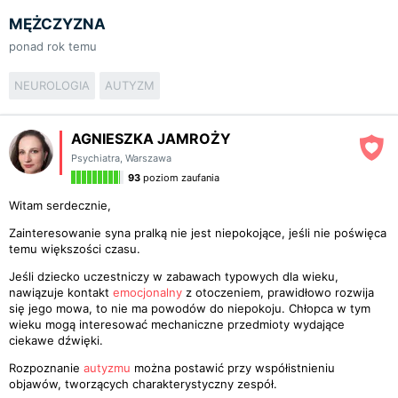
MĘŻCZYZNA
ponad rok temu
NEUROLOGIA
AUTYZM
AGNIESZKA JAMROŻY
Psychiatra
,
Warszawa
93
poziom zaufania
Witam serdecznie,
Zainteresowanie syna pralką nie jest niepokojące, jeśli nie poświęca
temu większości czasu.
Jeśli dziecko uczestniczy w zabawach typowych dla wieku,
nawiązuje kontakt
emocjonalny
z otoczeniem, prawidłowo rozwija
się jego mowa, to nie ma powodów do niepokoju. Chłopca w tym
wieku mogą interesować mechaniczne przedmioty wydające
ciekawe dźwięki.
Rozpoznanie
autyzmu
można postawić przy współistnieniu
objawów, tworzących charakterystyczny zespół.