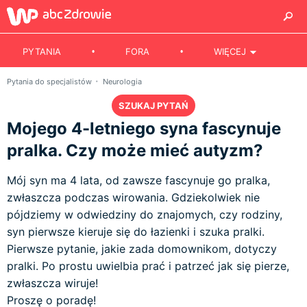
PYTANIA
FORA
WIĘCEJ
Pytania do specjalistów
Neurologia
SZUKAJ PYTAŃ
Mojego 4-letniego syna fascynuje
pralka. Czy może mieć autyzm?
Mój syn ma 4 lata, od zawsze fascynuje go pralka,
zwłaszcza podczas wirowania. Gdziekolwiek nie
pójdziemy w odwiedziny do znajomych, czy rodziny,
syn pierwsze kieruje się do łazienki i szuka pralki.
Pierwsze pytanie, jakie zada domownikom, dotyczy
pralki. Po prostu uwielbia prać i patrzeć jak się pierze,
zwłaszcza wiruje!
Proszę o poradę!