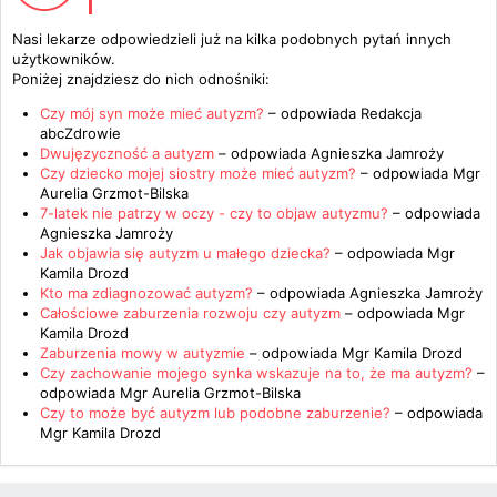
Nasi lekarze odpowiedzieli już na kilka podobnych pytań innych
użytkowników.
Poniżej znajdziesz do nich odnośniki:
Czy mój syn może mieć autyzm?
– odpowiada
Redakcja
abcZdrowie
Dwujęzyczność a autyzm
– odpowiada
Agnieszka Jamroży
Czy dziecko mojej siostry może mieć autyzm?
– odpowiada
Mgr
Aurelia Grzmot-Bilska
7-latek nie patrzy w oczy - czy to objaw autyzmu?
– odpowiada
Agnieszka Jamroży
Jak objawia się autyzm u małego dziecka?
– odpowiada
Mgr
Kamila Drozd
Kto ma zdiagnozować autyzm?
– odpowiada
Agnieszka Jamroży
Całościowe zaburzenia rozwoju czy autyzm
– odpowiada
Mgr
Kamila Drozd
Zaburzenia mowy w autyzmie
– odpowiada
Mgr Kamila Drozd
Czy zachowanie mojego synka wskazuje na to, że ma autyzm?
–
odpowiada
Mgr Aurelia Grzmot-Bilska
Czy to może być autyzm lub podobne zaburzenie?
– odpowiada
Mgr Kamila Drozd