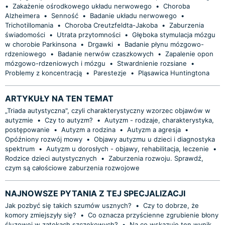
•
Zakażenie ośrodkowego układu nerwowego
•
Choroba
Alzheimera
•
Senność
•
Badanie układu nerwowego
•
Trichotillomania
•
Choroba Creutzfeldta-Jakoba
•
Zaburzenia
świadomości
•
Utrata przytomności
•
Głęboka stymulacja mózgu
w chorobie Parkinsona
•
Drgawki
•
Badanie płynu mózgowo-
rdzeniowego
•
Badanie nerwów czaszkowych
•
Zapalenie opon
mózgowo-rdzeniowych i mózgu
•
Stwardnienie rozsiane
•
Problemy z koncentracją
•
Parestezje
•
Pląsawica Huntingtona
ARTYKUŁY NA TEN TEMAT
„Triada autystyczna", czyli charakterystyczny wzorzec objawów w
autyzmie
•
Czy to autyzm?
•
Autyzm - rodzaje, charakterystyka,
postępowanie
•
Autyzm a rodzina
•
Autyzm a agresja
•
Opóźniony rozwój mowy
•
Objawy autyzmu u dzieci i diagnostyka
spektrum
•
Autyzm u dorosłych - objawy, rehabilitacja, leczenie
•
Rodzice dzieci autystycznych
•
Zaburzenia rozwoju. Sprawdź,
czym są całościowe zaburzenia rozwojowe
NAJNOWSZE PYTANIA Z TEJ SPECJALIZACJI
Jak pozbyć się takich szumów usznych?
•
Czy to dobrze, że
komory zmiejszyły się?
•
Co oznacza przyścienne zgrubienie błony
śluzowej w zatokach szczękowych?
•
Na co wskazuje ten wynik