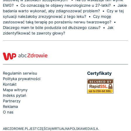
EMG?
•
Co oznaczają te objawy neurologiczne u 27-latki?
•
Jakie
badania warto wykonać, aby zdiagnozować problem?
•
Czy w tej
sytuacji należałoby zrezygnować z tego leku?
•
Czy mogę
zastosować taką terapię po porażeniu nerwu twarzowego?
•
Dlaczego mam te bóle podudzia od dłuższego czasu?
•
Jak
zidentyfikować te zawroty głowy?
Certyfikaty
Regulamin serwisu
Polityka prywatności
Kontakt
Mapa witryny
Indeks pytań
Partnerzy
Reklama
O nas
ABCZDROWIE.PL JEST CZĘŚCIĄ WIRTUALNA POLSKA MEDIA S.A.