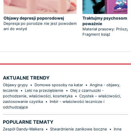
Objawy depresji poporodowej
Traktujmy psychosoma
Depresja po porodzie nie jest powodem
poważnie
ani do wstyd
Materiał prasowy: Prószyń
Fragment książ
AKTUALNE TRENDY
Objawy grypy
•
Domowe sposoby na katar
•
Angina - objawy,
leczenie
•
Leki na przeziębienie
•
Olej z czarnuszki -
pochodzenie, właściwości, kosmetyka
•
Czystek – właściwości,
zastosowanie czystka
•
Imbir - właściwości lecznicze i
odchudzające
POPULARNE TEMATY
Zespół Dandy-Walkera
•
Stwardnienie zanikowe boczne
•
Inne