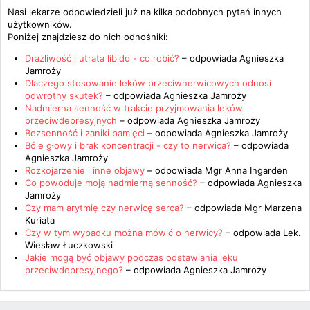
Nasi lekarze odpowiedzieli już na kilka podobnych pytań innych
użytkowników.
Poniżej znajdziesz do nich odnośniki:
Drażliwość i utrata libido - co robić?
– odpowiada
Agnieszka
Jamroży
Dlaczego stosowanie leków przeciwnerwicowych odnosi
odwrotny skutek?
– odpowiada
Agnieszka Jamroży
Nadmierna senność w trakcie przyjmowania leków
przeciwdepresyjnych
– odpowiada
Agnieszka Jamroży
Bezsenność i zaniki pamięci
– odpowiada
Agnieszka Jamroży
Bóle głowy i brak koncentracji - czy to nerwica?
– odpowiada
Agnieszka Jamroży
Rozkojarzenie i inne objawy
– odpowiada
Mgr Anna Ingarden
Co powoduje moją nadmierną senność?
– odpowiada
Agnieszka
Jamroży
Czy mam arytmię czy nerwicę serca?
– odpowiada
Mgr Marzena
Kuriata
Czy w tym wypadku można mówić o nerwicy?
– odpowiada
Lek.
Wiesław Łuczkowski
Jakie mogą być objawy podczas odstawiania leku
przeciwdepresyjnego?
– odpowiada
Agnieszka Jamroży