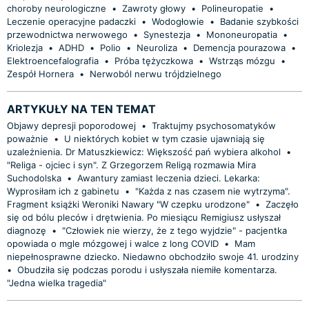
choroby neurologiczne
•
Zawroty głowy
•
Polineuropatie
•
Leczenie operacyjne padaczki
•
Wodogłowie
•
Badanie szybkości
przewodnictwa nerwowego
•
Synestezja
•
Mononeuropatia
•
Kriolezja
•
ADHD
•
Polio
•
Neuroliza
•
Demencja pourazowa
•
Elektroencefalografia
•
Próba tężyczkowa
•
Wstrząs mózgu
•
Zespół Hornera
•
Nerwoból nerwu trójdzielnego
ARTYKUŁY NA TEN TEMAT
Objawy depresji poporodowej
•
Traktujmy psychosomatyków
poważnie
•
U niektórych kobiet w tym czasie ujawniają się
uzależnienia. Dr Matuszkiewicz: Większość pań wybiera alkohol
•
"Religa - ojciec i syn". Z Grzegorzem Religą rozmawia Mira
Suchodolska
•
Awantury zamiast leczenia dzieci. Lekarka:
Wyprosiłam ich z gabinetu
•
"Każda z nas czasem nie wytrzyma".
Fragment książki Weroniki Nawary "W czepku urodzone"
•
Zaczęło
się od bólu pleców i drętwienia. Po miesiącu Remigiusz usłyszał
diagnozę
•
"Człowiek nie wierzy, że z tego wyjdzie" - pacjentka
opowiada o mgle mózgowej i walce z long COVID
•
Mam
niepełnosprawne dziecko. Niedawno obchodziło swoje 41. urodziny
•
Obudziła się podczas porodu i usłyszała niemiłe komentarza.
"Jedna wielka tragedia"