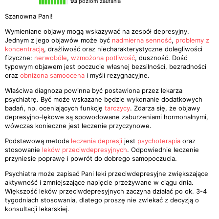
93
poziom zaufania
Szanowna Pani!
Wymieniane objawy mogą wskazywać na zespół depresyjny.
Jednym z jego objawów może być
nadmierna senność
,
problemy z
koncentracją
, drażliwość oraz niecharakterystyczne dolegliwości
fizyczne:
nerwobóle
,
wzmożona potliwość
, duszność. Dość
typowym objawem jest poczucie własnej bezsilności, bezradności
oraz
obniżona samoocena
i myśli rezygnacyjne.
Właściwa diagnoza powinna być postawiona przez lekarza
psychiatrę. Być może wskazane będzie wykonanie dodatkowych
badań, np. oceniających funkcję
tarczycy
. Zdarza się, że objawy
depresyjno-lękowe są spowodowane zaburzeniami hormonalnymi,
wówczas konieczne jest leczenie przyczynowe.
Podstawową metoda
leczenia depresji
jest
psychoterapia
oraz
stosowanie
leków przeciwdepresyjnych
. Odpowiednie leczenie
przyniesie poprawę i powrót do dobrego samopoczucia.
Psychiatra może zapisać Pani leki przeciwdepresyjne zwiększające
aktywność i zmniejszające napięcie przeżywane w ciągu dnia.
Większość leków przeciwdepresyjnych zaczyna działać po ok. 3-4
tygodniach stosowania, dlatego proszę nie zwlekać z decyzją o
konsultacji lekarskiej.