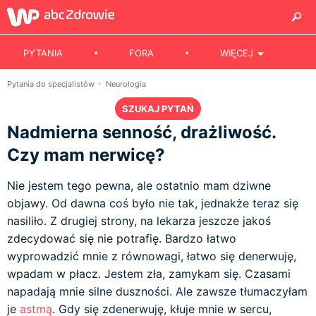
PYTANIA
FORA
WIĘCEJ
Pytania do specjalistów
Neurologia
SZUKAJ PYTAŃ
Nadmierna senność, drażliwość.
Czy mam nerwicę?
Nie jestem tego pewna, ale ostatnio mam dziwne
objawy. Od dawna coś było nie tak, jednakże teraz się
nasiliło. Z drugiej strony, na lekarza jeszcze jakoś
zdecydować się nie potrafię. Bardzo łatwo
wyprowadzić mnie z równowagi, łatwo się denerwuję,
wpadam w płacz. Jestem zła, zamykam się. Czasami
napadają mnie silne duszności. Ale zawsze tłumaczyłam
je
astmą
. Gdy się zdenerwuję, kłuje mnie w sercu,